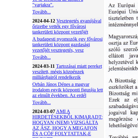
"varjakra".
Tovább...
2024-04-12
Vesztegetés gyanújával
őrizetbe vették egy fővárosi
tankerületi központ vezetőjét
A budapesti nyomozók egy fővárosi
tankerületi központ gazdasági
vezetőjét vesztegetés, vesz
Tovább...
2024-03-11
Tartozásai miatt pereket
veszített, mégis közpénzek
milliárdjairól rendelkezik
Orbán János Dénes a magyar
irodalom egyik központi figurája lett
az elmúlt években. Az erdél
Tovább...
2024-03-07
AMI A
HIRDETÉSEKBŐL KIMARADT:
HOGYAN (NEM) VIZSGÁLTA
AZ ÁSZ, HOGY A MEGAFON
ÉS A CÖF FOLYTATTAK-E