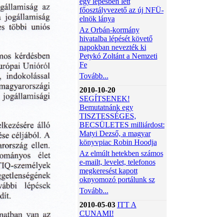
egy lépésben lett
főosztályvezető az új NFÜ-
elnök lánya
Az Orbán-kormány
hivatalba lépését követő
napokban nevezték ki
Petykó Zoltánt a Nemzeti
Fe
Tovább...
2010-10-20
SEGÍTSENEK!
Bemutatnánk egy
TISZTESSÉGES,
BECSÜLETES milliárdost:
Matyi Dezső, a magyar
könyvpiac Robin Hoodja
Az elmúlt hetekben számos
e-mailt, levelet, telefonos
megkeresést kapott
oknyomozó portálunk sz
Tovább...
2010-05-03
ITT A
CUNAMI!