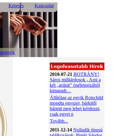
Keresés
Kapcsolat
emények
2010-07-21
BOTRÁNY!
Sáros milliárdosok - Ami a
két „gránit” önéletrajzából
kimaradt…
Állítólag az egyik Rotschild
mondta egyszer, bárkitől
bármit meg lehet kérdezni,
csak egyet n
Tovább...
2011-12-14
Nulladik típusú
találkozások: Pintér Sándor