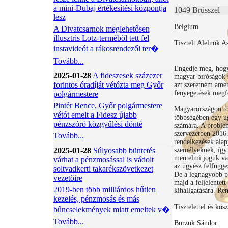
a mini-Dubaj értékesítési központja
1049 Brüsszel
lesz
Belgium
A Divatcsarnok meglehetősen
illusztris Lotz-terméből tett fel
Tisztelt Alelnök A
instavideót a rákosrendezői ter�
Tovább...
Engedje meg, hogy
2025-01-28
A fideszesek százezer
magyar bíróságok m
forintos óradíját vétózta meg Győr
azt szeretném amen
fenyegetések megfé
polgármestere
Pintér Bence, Győr polgármestere
Magyarországon tör
vétót emelt a Fidesz újabb
többségében egy úg
pénzszóró közgyűlési dönté
számára. A problém
szervezetben 2016.
Tovább...
rendelkezések alap
2025-01-28
Súlyosabb büntetés
személyeknek, így 
mentelmi joguk van
várhat a pénzmosással is vádolt
az ügyész felfügge
soltvadkerti takarékszövetkezet
De a legnagyobb p
vezetőire
majd a feljelentet
2019-ben több milliárdos hűtlen
kihallgatására. Re
kezelés, pénzmosás és más
Tisztelettel és kös
bűncselekmények miatt emeltek v�
Tovább...
Burzuk Sándor