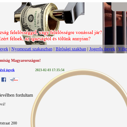
ügyek
|
Nyomozati szakaszban
|
Bírósági szakban
|
Jogerős ügyek
|
Vél
amiság Magyarországon!
lévő ügyek
2023-02-03 17:35:54
levélben fordultam
ová!
tstraat 200