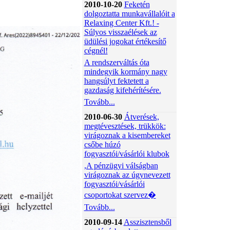
2010-10-20
Feketén
dolgoztatta munkavállalóit a
Relaxing Center Kft.! -
Súlyos visszaélések az
üdülési jogokat értékesítő
cégnél!
A rendszerváltás óta
mindegyik kormány nagy
hangsúlyt fektetett a
gazdaság kifehérítésére.
Tovább...
2010-06-30
Átverések,
megtévesztések, trükkök:
virágoznak a kisembereket
csőbe húzó
fogyasztói/vásárlói klubok
,A pénzügyi válságban
virágoznak az úgynevezett
fogyasztói/vásárlói
csoportokat szervez�
Tovább...
2010-09-14
Asszisztensből