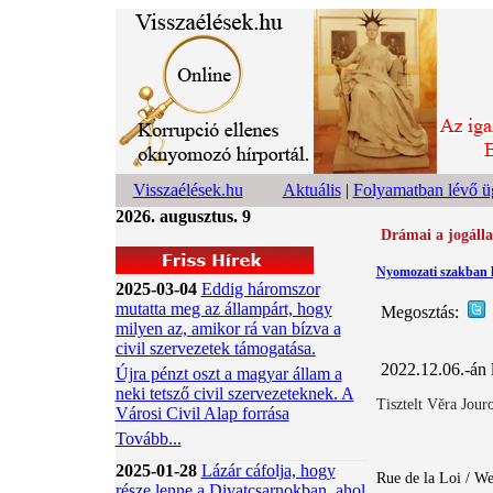
Visszaélések.hu
Aktuális
|
Folyamatban lévő 
2026. augusztus. 9
Drámai a jogáll
Nyomozati szakban 
2025-03-04
Eddig háromszor
mutatta meg az állampárt, hogy
Megosztás:
milyen az, amikor rá van bízva a
civil szervezetek támogatása.
2022.12.06.-án 
Újra pénzt oszt a magyar állam a
neki tetsző civil szervezeteknek. A
Tisztelt Věra Jour
Városi Civil Alap forrása
Tovább...
2025-01-28
Lázár cáfolja, hogy
Rue de la Loi / We
része lenne a Divatcsarnokban, ahol