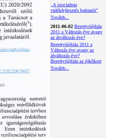
„A szocialista
vidékfejlesztés buktatói”
Tovább...
2011-06-02
Berettyóújfalu
2011 a Változás éve avagy
az átváltozás éve?
Berettyóújfalu 2011 a
Változás éve avagy az
átváltozás éve?
Berettyóújfalu az újkőkort
Tovább...