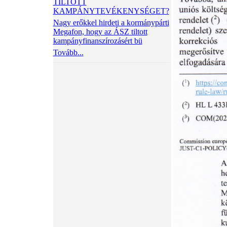
TILTOTT
KAMPÁNYTEVÉKENYSÉGET?
Nagy erőkkel hirdeti a kormánypárti
Megafon, hogy az ÁSZ tiltott
kampányfinanszírozásért bü
Tovább...