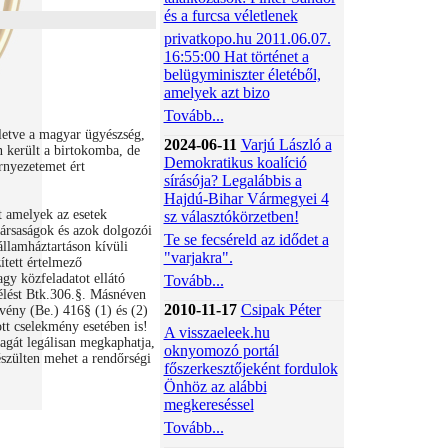
és a furcsa véletlenek
privatkopo.hu 2011.06.07.
16:55:00 Hat történet a
belügyminiszter életéből,
amelyek azt bizo
Tovább...
etve a magyar ügyészség,
2024-06-11
Varjú László a
 került a birtokomba, de
Demokratikus koalíció
rnyezetemet ért
sírásója? Legalábbis a
Hajdú-Bihar Vármegyei 4
t amelyek az esetek
sz választókörzetben!
társaságok és azok dolgozói
Te se fecséreld az idődet a
államháztartáson kívüli
"varjakra".
tett értelmező
gy közfeladatot ellátó
Tovább...
aélést Btk.306.§. Másnéven
2010-11-17
Csipak Péter
vény (Be.) 416§ (1) és (2)
ott cselekmény esetében is!
A visszaeleek.hu
gát legálisan megkaphatja,
oknyomozó portál
észülten mehet a rendőrségi
főszerkesztőjeként fordulok
Önhöz az alábbi
megkereséssel
Tovább...