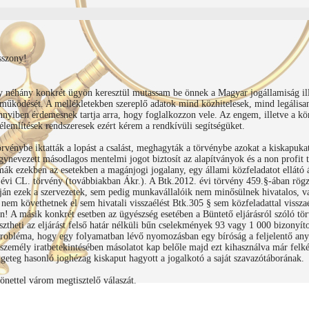
sszony!
 néhány konkrét ügyön keresztül mutassam be önnek a Magyar jogállamiság ill
űködését. A mellékletekben szereplő adatok mind közhitelesek, mind legálisan
nyiben érdemesnek tartja arra, hogy foglalkozzon vele. Az engem, illetve a kö
lemlítések rendszeresek ezért kérem a rendkívüli segítségüket.
vénybe iktatták a lopást a csalást, meghagyták a törvénybe azokat a kiskapuka
ynevezett másodlagos mentelmi jogot biztosít az alapítványok és a non profit 
ák ezekben az esetekben a magánjogi jogalany, egy állami közfeladatot ellátó 
évi CL. törvény (továbbiakban Ákr.). A Btk.2012. évi törvény 459.§-ában rögzí
ján ezek a szervezetek, sem pedig munkavállalóik nem minősülnek hivatalos, va
nem követhetnek el sem hivatali visszaélést Btk.305 § sem közfeladattal vissz
! A másik konkrét esetben az ügyészség esetében a Büntető eljárásról szóló tör
sztheti az eljárást felső határ nélküli bűn cselekmények 93 vagy 1 000 bizonyít
robléma, hogy egy folyamatban lévő nyomozásban egy bíróság a feljelentő anya
t személy iratbetekintésében másolatot kap belőle majd ezt kihasználva már felk
ngeteg hasonló joghézag kiskaput hagyott a jogalkotó a saját szavazótáborának.
zönettel várom megtisztelő válaszát.