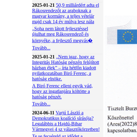
2025-01-21
50,9 milliárdért adta el
Rákosrendezőt az araboknak a
magyar kormány, a teljes vételár
majd csak 14 év múlva lesz nála
„Soha nem látott fejlesztéssel
újulhat meg Rákosrendező és
környéke, a fejlesztő megvás�
Tovább...
2025-01-21
„Nem igaz, hogy az
Integritás Hatóság pénzén felújított
házban élek” – írta hétfőn kiadott
nyilatkozatában Biró Ferenc, a
hatóság elnöke.
A Biró Ferenc elleni egyik vád,
hogy az ingatlanjára költötte a
hatóság pénzét.
Tovább...
2024-06-11
Varjú László a
Demokratikus koalíció sírásója?
Legalábbis a Hajdú-Bihar
Vármegyei 4 sz választókörzetben!
Te se fecséreld az idődet a