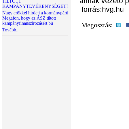
annak vezető po
TILTOTT
KAMPÁNYTEVÉKENYSÉGET?
forrás:hvg.hu
Nagy erőkkel hirdeti a kormánypárti
Megafon, hogy az ÁSZ tiltott
kampányfinanszírozásért bü
Megosztás:
Tovább...