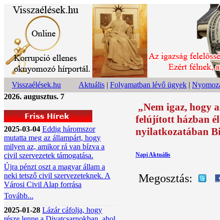
Visszaélések.hu
Aktuális
|
Folyamatban lévő ügyek
|
Nyomoza
2026. augusztus. 7
„Nem igaz, hogy a
felújított házban é
2025-03-04
Eddig háromszor
nyilatkozatában Bi
mutatta meg az állampárt, hogy
milyen az, amikor rá van bízva a
civil szervezetek támogatása.
Napi Aktuális
Újra pénzt oszt a magyar állam a
neki tetsző civil szervezeteknek. A
Megosztás:
Városi Civil Alap forrása
Tovább...
2025-01-28
Lázár cáfolja, hogy
része lenne a Divatcsarnokban, ahol