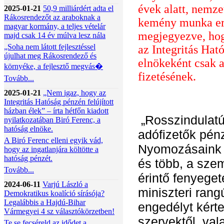
évek alatt, nemze
2025-01-21
50,9 milliárdért adta el
Rákosrendezőt az araboknak a
kemény munka er
magyar kormány, a teljes vételár
megjegyezve, hogy
majd csak 14 év múlva lesz nála
„Soha nem látott fejlesztéssel
az Integritás Hat
újulhat meg Rákosrendező és
elnökeként csak a
környéke, a fejlesztő megvás�
fizetésének.
Tovább...
2025-01-21
„Nem igaz, hogy az
Integritás Hatóság pénzén felújított
házban élek” – írta hétfőn kiadott
„Rosszindulatú
nyilatkozatában Biró Ferenc, a
hatóság elnöke.
adófizetők pénz
A Biró Ferenc elleni egyik vád,
Nyomozásaink 
hogy az ingatlanjára költötte a
hatóság pénzét.
és több, a sze
Tovább...
érintő fenyeget
2024-06-11
Varjú László a
miniszteri rangú
Demokratikus koalíció sírásója?
Legalábbis a Hajdú-Bihar
engedélyt kért
Vármegyei 4 sz választókörzetben!
szervektől, va
Te se fecséreld az idődet a