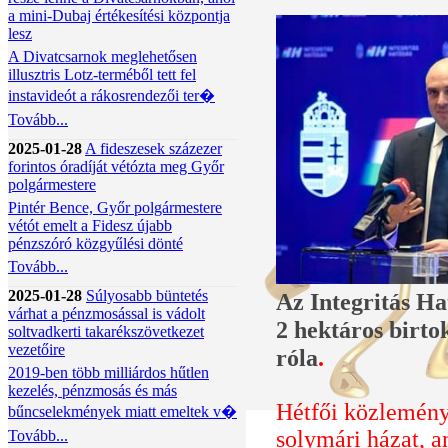
a mini-Dubaj értékesítési központja
lesz
A Divatcsarnok meglehetősen
illusztris Lotz-terméből tett fel
instavideót a rákosrendezői ter�
Tovább...
2025-01-28
A fideszesek százezer
forintos óradíját vétózta meg Győr
polgármestere
Pintér Bence, Győr polgármestere
vétót emelt a Fidesz újabb
pénzszóró közgyűlési dönté
Tovább...
2025-01-28
Súlyosabb büntetés
Az Integritás Ha
várhat a pénzmosással is vádolt
2 hektáros birto
soltvadkerti takarékszövetkezet
vezetőire
róla
.
2019-ben több milliárdos hűtlen
kezelés, pénzmosás és más
Hétfői közlemény
bűncselekmények miatt emeltek v�
solymári házat, a
Tovább...