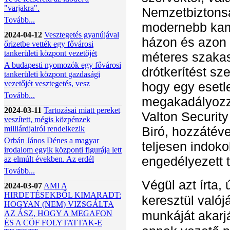
"varjakra".
Nemzetbiztonsá
Tovább...
modernebb kame
2024-04-12
Vesztegetés gyanújával
házon és azon 
őrizetbe vették egy fővárosi
tankerületi központ vezetőjét
méteres szaka
A budapesti nyomozók egy fővárosi
drótkerítést sz
tankerületi központ gazdasági
vezetőjét vesztegetés, vesz
hogy egy esetl
Tovább...
megakadályozz
2024-03-11
Tartozásai miatt pereket
Valton Security
veszített, mégis közpénzek
milliárdjairól rendelkezik
Biró, hozzátéve
Orbán János Dénes a magyar
teljesen indoko
irodalom egyik központi figurája lett
engedélyezett 
az elmúlt években. Az erdél
Tovább...
Végül azt írta,
2024-03-07
AMI A
HIRDETÉSEKBŐL KIMARADT:
keresztül valój
HOGYAN (NEM) VIZSGÁLTA
munkáját akarjá
AZ ÁSZ, HOGY A MEGAFON
ÉS A CÖF FOLYTATTAK-E