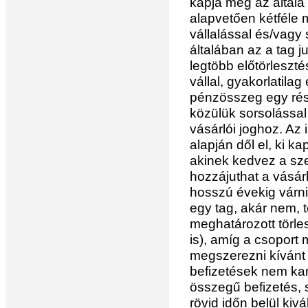
kapja meg az általa
alapvetően kétféle 
vállalással és/vagy
általában az a tag j
legtöbb előtörlesztés
vállal, gyakorlatila
pénzösszeg egy rész
közülük sorsolással 
vásárlói joghoz. Az 
alapján dől el, ki k
akinek kedvez a sz
hozzájuthat a vásár
hosszú évekig várnia
egy tag, akár nem, t
meghatározott törle
is), amíg a csoport 
megszerezni kívánt 
befizetések nem ka
összegű befizetés,
rövid időn belül ki