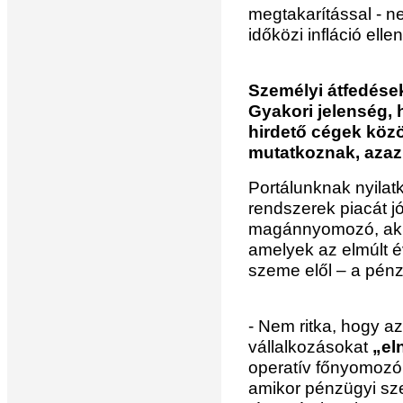
megtakarítással - 
időközi infláció ell
Személyi átfedése
Gyakori jelenség, h
hirdető cégek közö
mutatkoznak, azaz:
Portálunknak nyilatk
rendszerek piacát jó
magánnyomozó, aki 
amelyek az elmúlt 
szeme elől – a pén
- Nem ritka, hogy az
vállalkozásokat
„eln
operatív főnyomozó.
amikor pénzügyi s