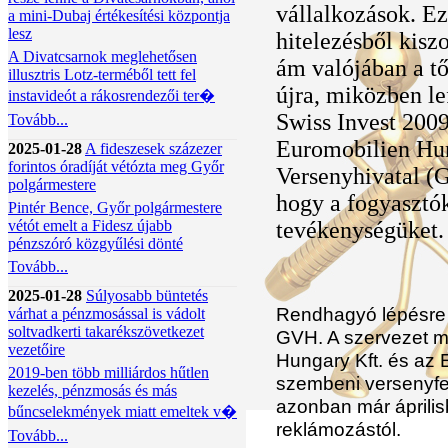
vállalkozások. Ez
a mini-Dubaj értékesítési központja
lesz
hitelezésből kiszo
A Divatcsarnok meglehetősen
ám valójában a tő
illusztris Lotz-terméből tett fel
újra, miközben le
instavideót a rákosrendezői ter�
Swiss Invest 2009
Tovább...
Euromobilien Hun
2025-01-28
A fideszesek százezer
forintos óradíját vétózta meg Győr
Versenyhivatal (G
polgármestere
hogy a fogyasztó
Pintér Bence, Győr polgármestere
vétót emelt a Fidesz újabb
tevékenységüket
pénzszóró közgyűlési dönté
Tovább...
2025-01-28
Súlyosabb büntetés
Rendhagyó lépésre 
várhat a pénzmosással is vádolt
soltvadkerti takarékszövetkezet
GVH. A szervezet m
vezetőire
Hungary Kft. és az 
2019-ben több milliárdos hűtlen
szembeni versenyfel
kezelés, pénzmosás és más
azonban már áprilisb
bűncselekmények miatt emeltek v�
reklámozástól.
Tovább...