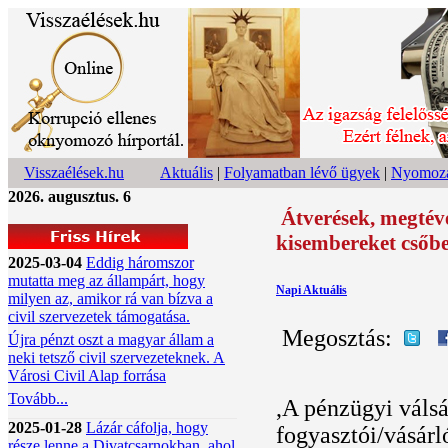
Visszaélések.hu
Aktuális
|
Folyamatban lévő ügyek
|
Nyomoza
2026. augusztus. 6
Átverések, megtéve
kisembereket csőbe
2025-03-04
Eddig háromszor
mutatta meg az állampárt, hogy
Napi Aktuális
milyen az, amikor rá van bízva a
civil szervezetek támogatása.
Megosztás:
Újra pénzt oszt a magyar állam a
neki tetsző civil szervezeteknek. A
Városi Civil Alap forrása
Tovább...
,A pénzügyi váls
2025-01-28
Lázár cáfolja, hogy
fogyasztói/vásárl
része lenne a Divatcsarnokban, ahol