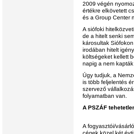
2009 végén nyomozá
értékre elkövetett c
és a Group Center 
A siófoki hitelközvet
de a hitelt senki se
károsultak Siófokon
irodában hitelt igén
költségeket kellett 
napig a nem kapták
Úgy tudjuk, a Nemz
is több feljelentés 
szervező vállalkozá
folyamatban van.
A PSZÁF tehetetle
A fogyasztói/vásárl
cégek közel két évt