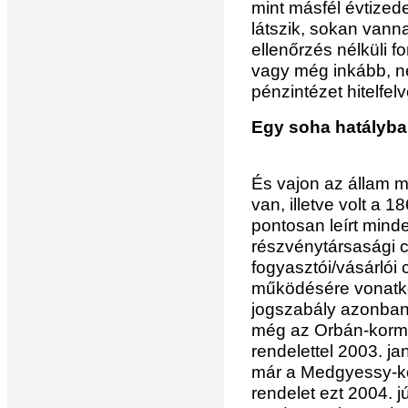
mint másfél évtize
látszik, sokan vann
ellenőrzés nélküli f
vagy még inkább, n
pénzintézet hitelfel
Egy soha hatályba 
És vajon az állam 
van, illetve volt a
pontosan leírt minde
részvénytársasági cé
fogyasztói/vásárlói
működésére vonatko
jogszabály azonban
még az Orbán-kormá
rendelettel 2003. ja
már a Medgyessy-ko
rendelet ezt 2004. j