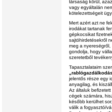
társaság körül, az
vagy egyáltalán nem 
kötelezettségeit ügyf
Mert azért azt ne f
irodákat tartanak fe
gépkocsikat fizetn
sajtóhirdetésekről 
meg a nyereségről, a
gondolja, hogy váll
szeretetből tevéke
Tapasztalataim sze
„rablógazdálkodás
jelentős része egy i
anyagilag, és kiszáll
Az általuk befizete
cégek számára, his
később kerülhet sor
válik a fogyasztó/v