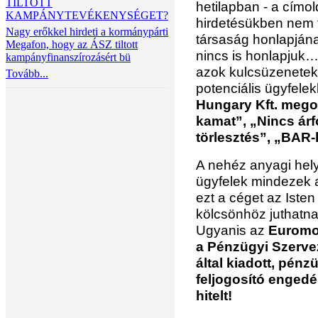
TILTOTT
hetilapban - a címo
KAMPÁNYTEVÉKENYSÉGET?
hirdetésükben nem t
Nagy erőkkel hirdeti a kormánypárti
társaság honlapjána
Megafon, hogy az ÁSZ tiltott
nincs is honlapjuk…
kampányfinanszírozásért bü
azok kulcsüzenetek
Tovább...
potenciális ügyfelek
Hungary Kft. mego
kamat”, „Nincs árf
törlesztés”, „BAR-
A nehéz anyagi hel
ügyfelek mindezek a
ezt a céget az Isten
kölcsönhöz juthatn
Ugyanis az
Euromob
a Pénzügyi Szerve
által kiadott, pén
feljogosító engedél
hitelt!