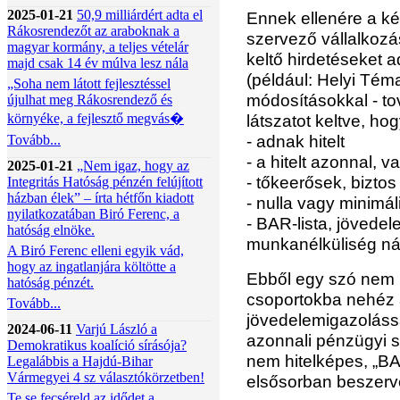
2025-01-21
50,9 milliárdért adta el
Ennek ellenére a két
Rákosrendezőt az araboknak a
szervező vállalkozá
magyar kormány, a teljes vételár
keltő hirdetéseket 
majd csak 14 év múlva lesz nála
(például: Helyi Tém
„Soha nem látott fejlesztéssel
módosításokkal - tov
újulhat meg Rákosrendező és
környéke, a fejlesztő megvás�
látszatot keltve, hog
- adnak hitelt
Tovább...
- a hitelt azonnal, v
2025-01-21
„Nem igaz, hogy az
- tőkeerősek, biztos
Integritás Hatóság pénzén felújított
házban élek” – írta hétfőn kiadott
- nulla vagy minimá
nyilatkozatában Biró Ferenc, a
- BAR-lista, jövede
hatóság elnöke.
munkanélküliség ná
A Biró Ferenc elleni egyik vád,
hogy az ingatlanjára költötte a
Ebből egy szó nem i
hatóság pénzét.
csoportokba nehéz 
Tovább...
jövedelemigazoláss
2024-06-11
Varjú László a
azonnali pénzügyi 
Demokratikus koalíció sírásója?
nem hitelképes, „BA
Legalábbis a Hajdú-Bihar
Vármegyei 4 sz választókörzetben!
elsősorban beszerv
Te se fecséreld az idődet a