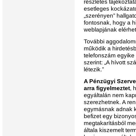
részletes tájékozta
esetleges kockázatok
„szerényen” hallgato
fontosnak, hogy a h
weblapjának elérhet
További aggodalomr
működik a hirdetésb
telefonszám egyike
szerint: „A hívott 
létezik.”
A Pénzügyi Szerve
arra figyelmeztet
, 
egyáltalán nem kapn
szerezhetnek. A ren
egymásnak adnak k
befizet egy bizonyo
megtakarításból me
általa kiszemelt term