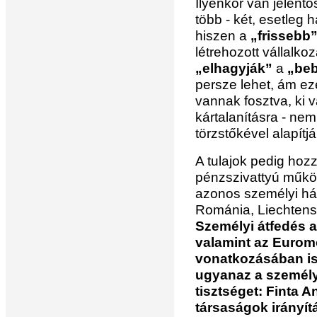
Ilyenkor van jelentő
több - két, esetleg 
hiszen a
„frissebb
létrehozott vállalko
„elhagyják”
a
„beb
persze lehet, ám ez
vannak fosztva, ki 
kártalanításra - ne
törzstőkével alapít
A tulajok pedig hozz
pénzszivattyú működ
azonos személyi hát
Románia, Liechten
Személyi átfedés a
valamint az Euromo
vonatkozásában is
ugyanaz a személy 
tisztséget: Finta A
társaságok irányít