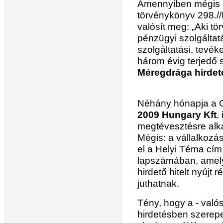
Amennyiben mégis ez
törvénykönyv 298.//
valósít meg: „Aki tö
pénzügyi szolgáltat
szolgáltatási, tevék
három évig terjedő
Méregdrága hirde
Néhány hónapja a G
2009 Hungary Kft
.
megtévesztésre alka
Mégis: a vállalkozás
el a Helyi Téma cím
lapszámában, amely
hirdető hitelt nyújt
juthatnak.
Tény, hogy a - valós
hirdetésben szerepe