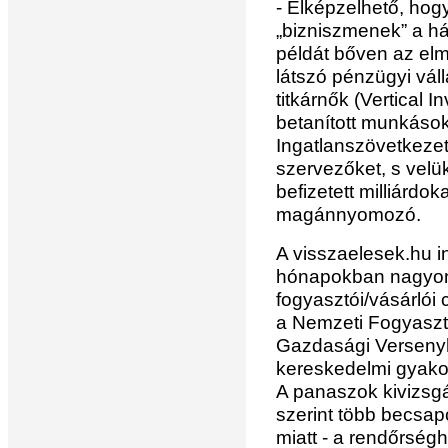
- Elképzelhető, hogy
„bizniszmenek” a há
példát bőven az el
látszó pénzügyi vál
titkárnők (Vertical 
betanított munkáso
Ingatlanszövetkezet)
szervezőket, s velük
befizetett milliárdok
magánnyomozó.
A visszaelesek.hu in
hónapokban nagyon
fogyasztói/vásárlói
a Nemzeti Fogyaszt
Gazdasági Versenyh
kereskedelmi gyakor
A panaszok kivizsgá
szerint több becsapo
miatt - a rendőrség