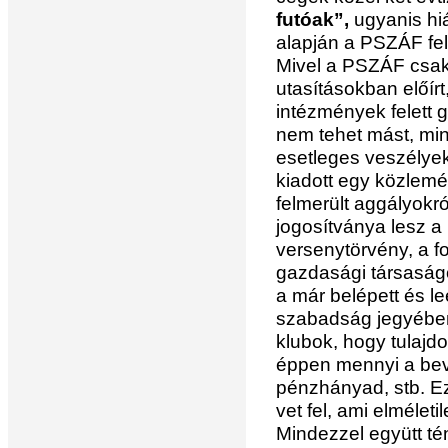
futóak”,
ugyanis hi
alapján a PSZÁF fe
Mivel a PSZÁF csak
utasításokban előír
intézmények felett g
nem tehet mást, min
esetleges veszélyek
kiadott egy közlemé
felmerült aggályokr
jogosítványa lesz a
versenytörvény, a f
gazdasági társaságo
a már belépett és l
szabadság jegyében
klubok, hogy tulaj
éppen mennyi a bevét
pénzhányad, stb. E
vet fel, ami elmélet
Mindezzel együtt té