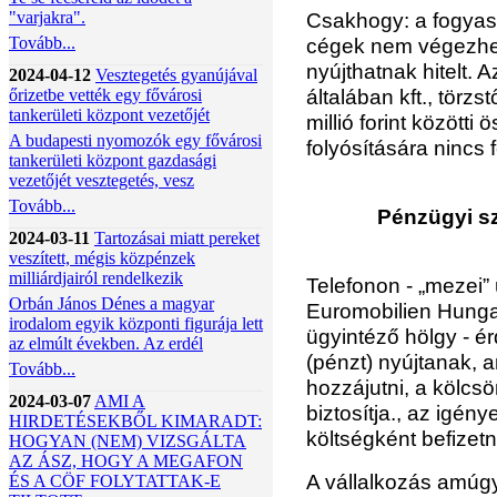
"varjakra".
Csakhogy: a fogyasz
Tovább...
cégek nem végezhet
nyújthatnak hitelt. 
2024-04-12
Vesztegetés gyanújával
általában kft., törz
őrizetbe vették egy fővárosi
tankerületi központ vezetőjét
millió forint közötti
A budapesti nyomozók egy fővárosi
folyósítására nincs 
tankerületi központ gazdasági
vezetőjét vesztegetés, vesz
Tovább...
Pénzügyi sz
2024-03-11
Tartozásai miatt pereket
veszített, mégis közpénzek
milliárdjairól rendelkezik
Telefonon - „mezei”
Orbán János Dénes a magyar
Euromobilien Hungary
irodalom egyik központi figurája lett
ügyintéző hölgy - é
az elmúlt években. Az erdél
(pénzt) nyújtanak, a
Tovább...
hozzájutni, a kölcsö
2024-03-07
AMI A
biztosítja., az igén
HIRDETÉSEKBŐL KIMARADT:
költségként befizetn
HOGYAN (NEM) VIZSGÁLTA
AZ ÁSZ, HOGY A MEGAFON
A vállalkozás amúgy
ÉS A CÖF FOLYTATTAK-E