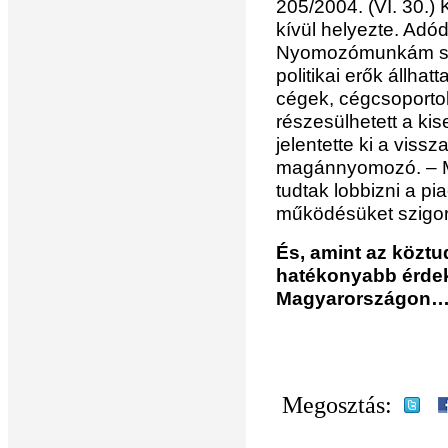
205/2004. (VI. 30.) 
kívül helyezte. Adód
Nyomozómunkám sorá
politikai erők állha
cégek, cégcsoportok
részesülhetett a ki
jelentette ki a vis
magánnyomozó. – Mi
tudtak lobbizni a pi
működésüket szigorí
És, amint az köztu
hatékonyabb érde
Magyarországon
Megosztás: