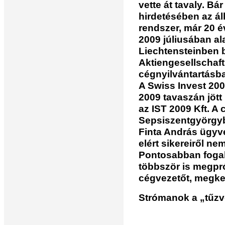
vette át tavaly. Bá
hirdetésében az ál
rendszer, már 20 é
2009 júliusában al
Liechtensteinben 
Aktiengesellschaft
cégnyilvántartásban
A Swiss Invest 200
2009 tavaszán jött 
az IST 2009 Kft. A 
Sepsiszentgyörgyb
Finta András ügyv
elért sikereiről ne
Pontosabban foga
többször is megpró
cégvezetőt, megke
Strómanok a „tűzv