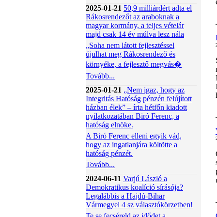
2025-01-21
50,9 milliárdért adta el
Rákosrendezőt az araboknak a
magyar kormány, a teljes vételár
majd csak 14 év múlva lesz nála
„Soha nem látott fejlesztéssel
újulhat meg Rákosrendező és
környéke, a fejlesztő megvás�
Tovább...
2025-01-21
„Nem igaz, hogy az
Integritás Hatóság pénzén felújított
házban élek” – írta hétfőn kiadott
nyilatkozatában Biró Ferenc, a
hatóság elnöke.
A Biró Ferenc elleni egyik vád,
hogy az ingatlanjára költötte a
hatóság pénzét.
Tovább...
2024-06-11
Varjú László a
Demokratikus koalíció sírásója?
Legalábbis a Hajdú-Bihar
Vármegyei 4 sz választókörzetben!
Te se fecséreld az idődet a