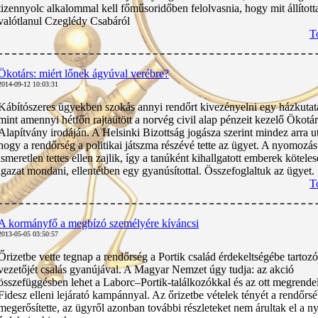
tizennyolc alkalommal kell főműsoridőben felolvasnia, hogy mit állított
valótlanul Czeglédy Csabáról
T
Ökotárs: miért lőnek ágyúval verébre?
2014-09-12 10:03:31
Kábítószeres ügyekben szokás annyi rendőrt kivezényelni egy házkutat
mint amennyi hétfőn rajtaütött a norvég civil alap pénzeit kezelő Ökotár
Alapítvány irodáján. A Helsinki Bizottság jogásza szerint mindez arra ut
hogy a rendőrség a politikai játszma részévé tette az ügyet. A nyomozá
ismeretlen tettes ellen zajlik, így a tanúként kihallgatott emberek kötele
igazat mondani, ellentétben egy gyanúsítottal. Összefoglaltuk az ügyet.
T
A kormányfő a megbízó személyére kíváncsi
2013-05-05 03:50:57
Őrizetbe vette tegnap a rendőrség a Portik család érdekeltségébe tartozó
vezetőjét csalás gyanújával. A Magyar Nemzet úgy tudja: az akció
összefüggésben lehet a Laborc–Portik-találkozókkal és az ott megrendel
Fidesz elleni lejárató kampánnyal. Az őrizetbe vételek tényét a rendőrs
megerősítette, az ügyről azonban további részleteket nem árultak el a 