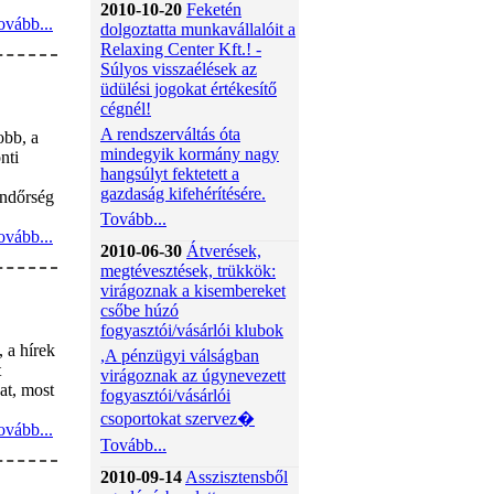
2010-10-20
Feketén
ovább...
dolgoztatta munkavállalóit a
Relaxing Center Kft.! -
Súlyos visszaélések az
üdülési jogokat értékesítő
cégnél!
A rendszerváltás óta
obb, a
mindegyik kormány nagy
nti
hangsúlyt fektetett a
gazdaság kifehérítésére.
endőrség
Tovább...
ovább...
2010-06-30
Átverések,
megtévesztések, trükkök:
virágoznak a kisembereket
csőbe húzó
fogyasztói/vásárlói klubok
, a hírek
,A pénzügyi válságban
t
virágoznak az úgynevezett
at, most
fogyasztói/vásárlói
csoportokat szervez�
ovább...
Tovább...
2010-09-14
Asszisztensből