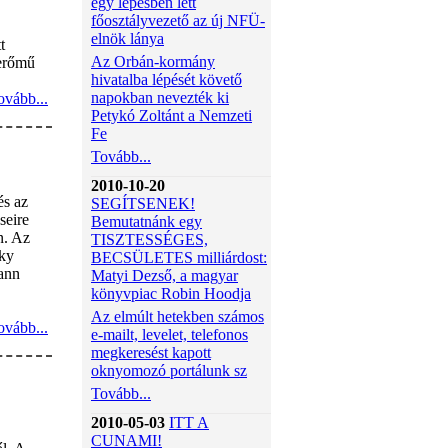
egy lépésben lett
főosztályvezető az új NFÜ-
elnök lánya
t
Az Orbán-kormány
merőmű
hivatalba lépését követő
napokban nevezték ki
ovább...
Petykó Zoltánt a Nemzeti
Fe
Tovább...
2010-10-20
és az
SEGÍTSENEK!
seire
Bemutatnánk egy
n. Az
TISZTESSÉGES,
zky
BECSÜLETES milliárdost:
ann
Matyi Dezső, a magyar
könyvpiac Robin Hoodja
Az elmúlt hetekben számos
ovább...
e-mailt, levelet, telefonos
megkeresést kapott
oknyomozó portálunk sz
Tovább...
2010-05-03
ITT A
CUNAMI!