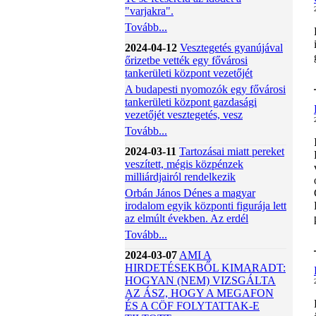
"varjakra".
Tovább...
2024-04-12
Vesztegetés gyanújával
őrizetbe vették egy fővárosi
tankerületi központ vezetőjét
A budapesti nyomozók egy fővárosi
tankerületi központ gazdasági
vezetőjét vesztegetés, vesz
Tovább...
2024-03-11
Tartozásai miatt pereket
veszített, mégis közpénzek
milliárdjairól rendelkezik
Orbán János Dénes a magyar
irodalom egyik központi figurája lett
az elmúlt években. Az erdél
Tovább...
2024-03-07
AMI A
HIRDETÉSEKBŐL KIMARADT:
HOGYAN (NEM) VIZSGÁLTA
AZ ÁSZ, HOGY A MEGAFON
ÉS A CÖF FOLYTATTAK-E