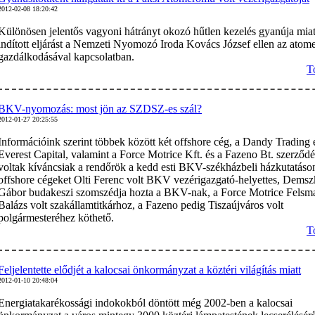
2012-02-08 18:20:42
Különösen jelentős vagyoni hátrányt okozó hűtlen kezelés gyanúja miat
indított eljárást a Nemzeti Nyomozó Iroda Kovács József ellen az ato
gazdálkodásával kapcsolatban.
T
BKV-nyomozás: most jön az SZDSZ-es szál?
2012-01-27 20:25:55
Információink szerint többek között két offshore cég, a Dandy Trading 
Everest Capital, valamint a Force Motrice Kft. és a Fazeno Bt. szerződé
voltak kíváncsiak a rendőrök a kedd esti BKV-székházbeli házkutatáso
offshore cégeket Olti Ferenc volt BKV vezérigazgató-helyettes, Dems
Gábor budakeszi szomszédja hozta a BKV-nak, a Force Motrice Felsm
Balázs volt szakállamtitkárhoz, a Fazeno pedig Tiszaújváros volt
polgármesteréhez köthető.
T
Feljelentette elődjét a kalocsai önkormányzat a köztéri világítás miatt
2012-01-10 20:48:04
Energiatakarékossági indokokból döntött még 2002-ben a kalocsai