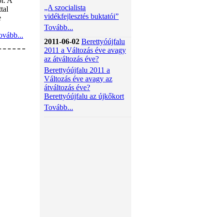
l. A
„A szocialista
tal
vidékfejlesztés buktatói”
e
Tovább...
ovább...
2011-06-02
Berettyóújfalu
2011 a Változás éve avagy
az átváltozás éve?
Berettyóújfalu 2011 a
Változás éve avagy az
átváltozás éve?
Berettyóújfalu az újkőkort
Tovább...