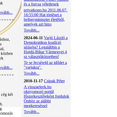
ak
és a furcsa véletlenek
privatkopo.hu 2011.06.07.
ovább...
16:55:00 Hat történet a
belügyminiszter életéből,
amelyek azt bizo
Tovább...
2024-06-11
Varjú László a
áshoz,
Demokratikus koalíció
s
sírásója? Legalábbis a
al,
Hajdú-Bihar Vármegyei 4
s közben
sz választókörzetben!
sek
Te se fecséreld az idődet a
"varjakra".
ovább...
Tovább...
2010-11-17
Csipak Péter
A visszaeleek.hu
oknyomozó portál
 cég két
főszerkesztőjeként fordulok
Önhöz az alábbi
t,
megkereséssel
ég
Tovább...
nyomozás