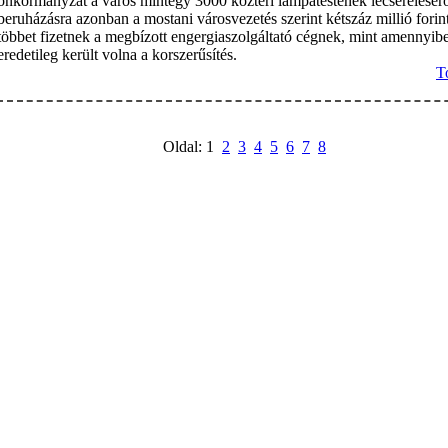
önkormányzat a város mintegy 3000 köztéri lámpatestének lecserélésérő
beruházásra azonban a mostani városvezetés szerint kétszáz millió forint
többet fizetnek a megbízott engergiaszolgáltató cégnek, mint amennyib
eredetileg került volna a korszerűsítés.
T
Oldal: 1
2
3
4
5
6
7
8