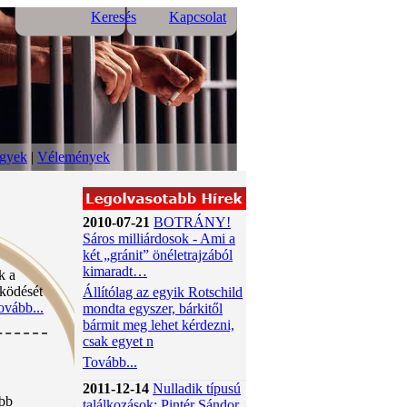
Keresés
Kapcsolat
ügyek
|
Vélemények
2010-07-21
BOTRÁNY!
Sáros milliárdosok - Ami a
két „gránit” önéletrajzából
kimaradt…
k a
ködését
Állítólag az egyik Rotschild
ovább...
mondta egyszer, bárkitől
bármit meg lehet kérdezni,
csak egyet n
Tovább...
2011-12-14
Nulladik típusú
ább
találkozások: Pintér Sándor