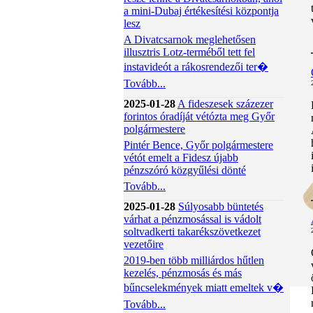
a mini-Dubaj értékesítési központja
lesz
A Divatcsarnok meglehetősen
illusztris Lotz-terméből tett fel
instavideót a rákosrendezői ter�
Tovább...
2025-01-28
A fideszesek százezer
forintos óradíját vétózta meg Győr
polgármestere
Pintér Bence, Győr polgármestere
vétót emelt a Fidesz újabb
pénzszóró közgyűlési dönté
Tovább...
2025-01-28
Súlyosabb büntetés
várhat a pénzmosással is vádolt
soltvadkerti takarékszövetkezet
vezetőire
2019-ben több milliárdos hűtlen
kezelés, pénzmosás és más
bűncselekmények miatt emeltek v�
Tovább...