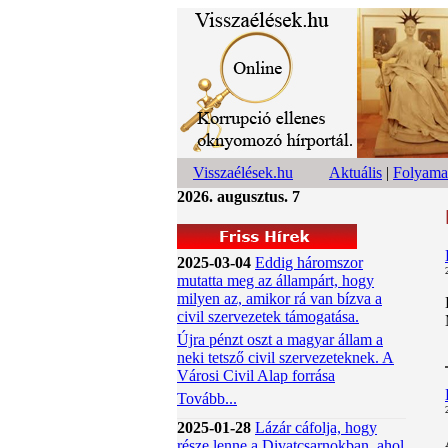
Visszaélések.hu
Aktuális
|
Folyama
2026. augusztus. 7
2025-03-04
Eddig háromszor
mutatta meg az állampárt, hogy
milyen az, amikor rá van bízva a
civil szervezetek támogatása.
Újra pénzt oszt a magyar állam a
neki tetsző civil szervezeteknek. A
Városi Civil Alap forrása
Tovább...
2025-01-28
Lázár cáfolja, hogy
része lenne a Divatcsarnokban, ahol