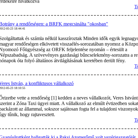
érdekeire hivatkozva
T
Botrány a rendőrségen: a BRFK megcsinálta "okosban"
2012-05-23 18:44:41
Szolgáltattak és számla nélkül kasszíroztak Minden idők egyik legnagy
magyar rendőrségen elkövetett visszaélés-sorozatában nyomoz a Közpo
Nyomozó Főügyészség az ORFK feljelentése nyomán – értesült a
Népszabadság. A szövevényes gazdasági bűncselekmény-sorozatra a r
hónapok óta folyó általános átvilágításának keretében derült fény.
T
Veres István, a konfliktusos vállalkozó
2012-05-23 18:10:55
Őrizetbe vette a rendőrség [1] kedden a neves vállalkozót, Veres Istvánt
szerint a Zóna Taxi ügyei miatt. A vállalkozó az elmúlt évtizedben soka
packázott az állammal, sokszor sajátosan fogta fel a tulajdoni viszonyok
úgy tűnik, hogy rajtavesztett.
T
Gyanúsítottként hallgatták ki a Paksi Atomerőmű volt vezérigazgatóját