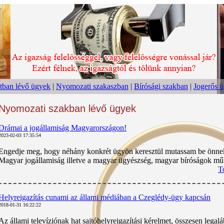
tban lévő ügyek
|
Nyomozati szakaszban
|
Bírósági szakban
|
Jogerős 
Nyomozati szakban lévő ügyek
Drámai a jogállamiság Magyarországon!
2023-02-03 17:35:54
Engedje meg, hogy néhány konkrét ügyön keresztül mutassam be önne
Magyar jogállamiság illetve a magyar ügyészség, magyar bíróságok mű
T
Helyreigazítás cunami az állami médiában a Czeglédy-ügy kapcsán
2018-01-31 16:22:22
Az állami televíziónak hat sajtóhelyreigazítási kérelmet, összesen legal