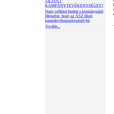
TILTOTT
KAMPÁNYTEVÉKENYSÉGET?
Nagy erőkkel hirdeti a kormánypárti
Megafon, hogy az ÁSZ tiltott
kampányfinanszírozásért bü
Tovább...