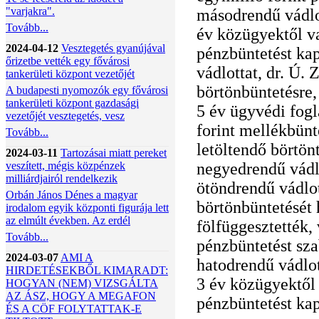
"varjakra".
másodrendű vádlot
Tovább...
év közügyektől val
2024-04-12
Vesztegetés gyanújával
pénzbüntetést ka
őrizetbe vették egy fővárosi
vádlottat, dr. Ú. 
tankerületi központ vezetőjét
börtönbüntetésre, 
A budapesti nyomozók egy fővárosi
tankerületi központ gazdasági
5 év ügyvédi fogla
vezetőjét vesztegetés, vesz
forint mellékbünt
Tovább...
letöltendő börtönt
2024-03-11
Tartozásai miatt pereket
veszített, mégis közpénzek
negyedrendű vádlo
milliárdjairól rendelkezik
ötöndrendű vádlot
Orbán János Dénes a magyar
börtönbüntetését
irodalom egyik központi figurája lett
az elmúlt években. Az erdél
fölfüggesztették,
Tovább...
pénzbüntetést sza
2024-03-07
AMI A
hatodrendű vádlot
HIRDETÉSEKBŐL KIMARADT:
3 év közügyektől v
HOGYAN (NEM) VIZSGÁLTA
AZ ÁSZ, HOGY A MEGAFON
pénzbüntetést kap
ÉS A CÖF FOLYTATTAK-E