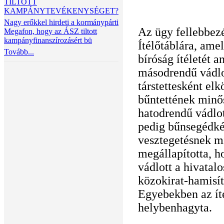
TILTOTT
KAMPÁNYTEVÉKENYSÉGET?
Nagy erőkkel hirdeti a kormánypárti
Az ügy fellebbezé
Megafon, hogy az ÁSZ tiltott
kampányfinanszírozásért bü
Ítélőtáblára, ame
Tovább...
bíróság ítéletét a
másodrendű vádlo
társtettesként elk
bűntettének minős
hatodrendű vádlo
pedig bűnsegédkén
vesztegetésnek mi
megállapította, 
vádlott a hivatalo
közokirat-hamisít
Egyebekben az íté
helybenhagyta.