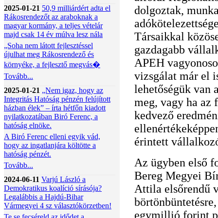
2025-01-21
50,9 milliárdért adta el
dolgoztak, munka
Rákosrendezőt az araboknak a
adókötelezettsége
magyar kormány, a teljes vételár
majd csak 14 év múlva lesz nála
Társaikkal közöse
„Soha nem látott fejlesztéssel
gazdagabb vállal
újulhat meg Rákosrendező és
APEH vagyonosodás
környéke, a fejlesztő megvás�
vizsgálat már el 
Tovább...
lehetőségük van a
2025-01-21
„Nem igaz, hogy az
Integritás Hatóság pénzén felújított
meg, vagy ha az 
házban élek” – írta hétfőn kiadott
kedvező eredménn
nyilatkozatában Biró Ferenc, a
hatóság elnöke.
ellenértékeképpen
A Biró Ferenc elleni egyik vád,
érintett vállalkoz
hogy az ingatlanjára költötte a
hatóság pénzét.
Az ügyben első f
Tovább...
Bereg Megyei Bír
2024-06-11
Varjú László a
Attila elsőrendű 
Demokratikus koalíció sírásója?
Legalábbis a Hajdú-Bihar
börtönbüntetésre,
Vármegyei 4 sz választókörzetben!
egymillió forint p
Te se fecséreld az idődet a