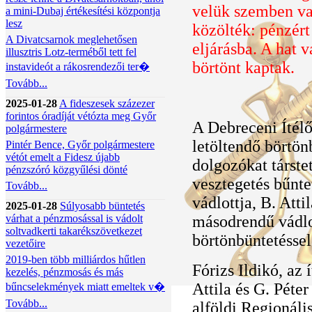
velük szemben va
a mini-Dubaj értékesítési központja
lesz
közölték: pénzér
A Divatcsarnok meglehetősen
eljárásba. A hat 
illusztris Lotz-terméből tett fel
börtönt kaptak.
instavideót a rákosrendezői ter�
Tovább...
2025-01-28
A fideszesek százezer
forintos óradíját vétózta meg Győr
A Debreceni Ítélő
polgármestere
letöltendő börtön
Pintér Bence, Győr polgármestere
vétót emelt a Fidesz újabb
dolgozókat társtet
pénzszóró közgyűlési dönté
vesztegetés bűnte
Tovább...
vádlottja, B. Atti
2025-01-28
Súlyosabb büntetés
várhat a pénzmosással is vádolt
másodrendű vádlot
soltvadkerti takarékszövetkezet
börtönbüntetéssel 
vezetőire
2019-ben több milliárdos hűtlen
Fórizs Ildikó, az 
kezelés, pénzmosás és más
Attila és G. Pét
bűncselekmények miatt emeltek v�
Tovább...
alföldi Regionáli