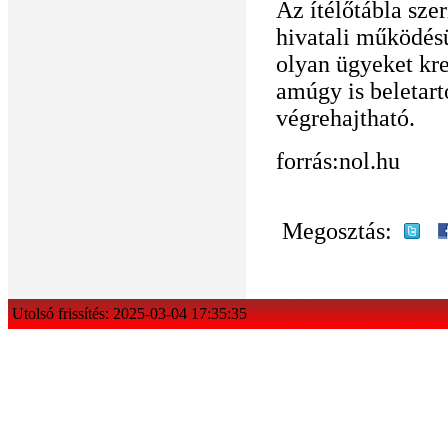
Az ítélőtábla szer
hivatali működés
olyan ügyeket kr
amúgy is beletart
végrehajtható.
forrás:nol.hu
Megosztás:
Utolsó frissítés: 2025-03-04 17:35:35