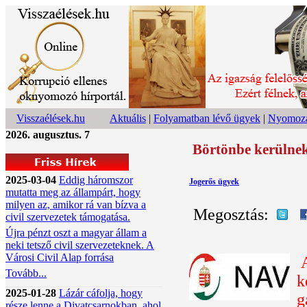
Visszaélések.hu
Aktuális
|
Folyamatban lévő ügyek
|
Nyomoza
2026. augusztus. 7
Börtönbe kerülnek
2025-03-04
Eddig háromszor
Jogerős ügyek
mutatta meg az állampárt, hogy
milyen az, amikor rá van bízva a
Megosztás:
civil szervezetek támogatása.
Újra pénzt oszt a magyar állam a
neki tetsző civil szervezeteknek. A
Városi Civil Alap forrása
Tovább...
k
2025-01-28
Lázár cáfolja, hogy
g
része lenne a Divatcsarnokban, ahol