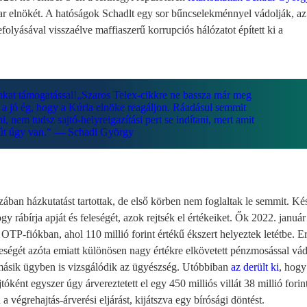
r elnökét. A hatóságok Schadlt egy sor bűncselekménnyel vádolják, a
efolyásával visszaélve maffiaszerű korrupciós hálózatot épített ki a
kat támogatással!
„Szaros Telex-cikkre ne bassza már meg
 a jó ég, hogy a Kúria elnöke reagáljon. Ráadásul semmit
i, nem tudsz sajtó-helyreigazítási pert se indítani, mert amit
olút úgy van.” — Schadl György
zában házkutatást tartottak, de első körben nem foglaltak le semmit. K
gy rábírja apját és feleségét, azok rejtsék el értékeiket. Ők 2022. január
 OTP-fiókban, ahol 110 millió forint értékű ékszert helyeztek letétbe. Er
eségét azóta emiatt különösen nagy értékre elkövetett pénzmosással vád
ásik ügyben is vizsgálódik az ügyészség. Utóbbiban
az derült ki
, hogy
ként egyszer úgy árvereztetett el egy 450 milliós villát 38 millió forint
 végrehajtás-árverési eljárást, kijátszva egy bírósági döntést.