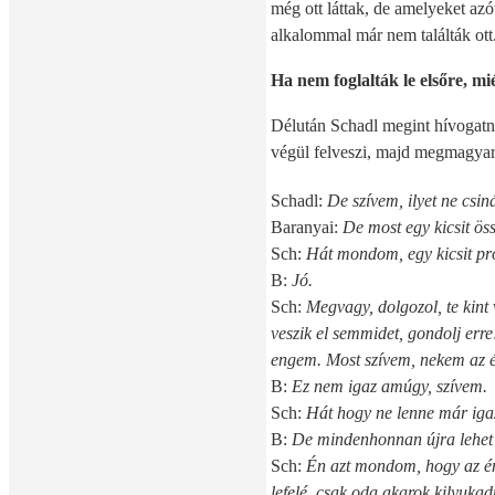
még ott láttak, de amelyeket az
alkalommal már nem találták ott
Ha nem foglalták le elsőre, mié
Délután Schadl megint hívogatni 
végül felveszi, majd megmagyará
Schadl:
De szívem, ilyet ne csin
Baranyai:
De most egy kicsit ö
Sch:
Hát mondom, egy kicsit pr
B:
Jó.
Sch:
Megvagy, dolgozol, te kint
veszik el semmidet, gondolj e
engem. Most szívem, nekem az él
B:
Ez nem igaz amúgy, szívem.
Sch:
Hát hogy ne lenne már igaz
B:
De mindenhonnan újra lehet 
Sch:
Én azt mondom, hogy az én
lefelé, csak oda akarok kilyuka