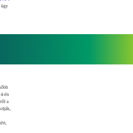
z ügy
ésőbb
 4-én
ről a
olják,
ért,