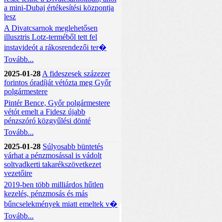
a mini-Dubaj értékesítési központja
lesz
A Divatcsarnok meglehetősen
illusztris Lotz-terméből tett fel
instavideót a rákosrendezői ter�
Tovább...
2025-01-28
A fideszesek százezer
forintos óradíját vétózta meg Győr
polgármestere
Pintér Bence, Győr polgármestere
vétót emelt a Fidesz újabb
pénzszóró közgyűlési dönté
Tovább...
2025-01-28
Súlyosabb büntetés
várhat a pénzmosással is vádolt
soltvadkerti takarékszövetkezet
vezetőire
2019-ben több milliárdos hűtlen
kezelés, pénzmosás és más
bűncselekmények miatt emeltek v�
Tovább...