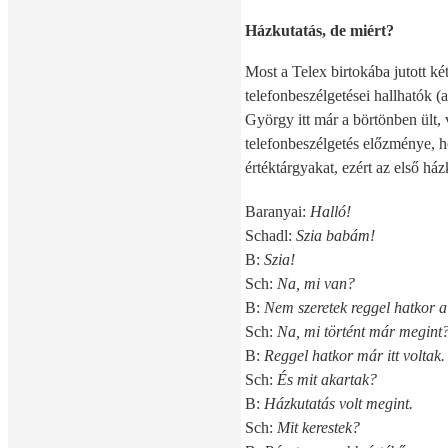
Házkutatás, de miért?
Most a Telex birtokába jutott k
telefonbeszélgetései hallhatók (
György itt már a börtönben ült,
telefonbeszélgetés előzménye, ho
értéktárgyakat, ezért az első ház
Baranyai:
Halló!
Schadl:
Szia babám!
B:
Szia!
Sch:
Na, mi van?
B:
Nem szeretek reggel hatkor a 
Sch:
Na, mi történt már megint
B:
Reggel hatkor már itt voltak.
Sch:
És mit akartak?
B:
Házkutatás volt megint.
Sch:
Mit kerestek?