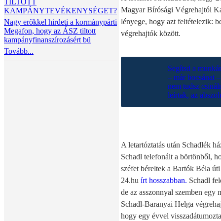
TILTOTT
Magyar Bírósági Végrehajtói Ka
KAMPÁNYTEVÉKENYSÉGET?
lényege, hogy azt feltételezik: b
Nagy erőkkel hirdeti a kormánypárti
Megafon, hogy az ÁSZ tiltott
végrehajtók között.
kampányfinanszírozásért bü
Tovább...
Segítsd a munkán
– már bocsánat –
nem tudsz csináln
leírtak, az absz
A letartóztatás után Schadlék há
Schadl telefonált a börtönből, ho
széfet béreltek a Bartók Béla úti
24.hu
írt hosszabban.
Schadl fel
de az asszonnyal szemben egy m
Schadl-Baranyai Helga végrehajtó
hogy egy évvel visszadátumozta a