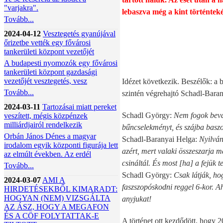
"varjakra".
lebaszva még a kint történteké
Tovább...
2024-04-12
Vesztegetés gyanújával
őrizetbe vették egy fővárosi
tankerületi központ vezetőjét
A budapesti nyomozók egy fővárosi
tankerületi központ gazdasági
vezetőjét vesztegetés, vesz
Idézet következik. Beszélők: a b
Tovább...
szintén végrehajtó Schadl-Bara
2024-03-11
Tartozásai miatt pereket
Schadl György:
Nem fogok beval
veszített, mégis közpénzek
milliárdjairól rendelkezik
bűncselekményt, és szájba basz
Orbán János Dénes a magyar
Schadl-Baranyai Helga:
Nyilván 
irodalom egyik központi figurája lett
azért, mert valaki összeszarja 
az elmúlt években. Az erdél
csináltál. És most [ha] a fejük 
Tovább...
Schadl György:
Csak látják, ho
2024-03-07
AMI A
faszszopóskodni reggel 6-kor. A
HIRDETÉSEKBŐL KIMARADT:
HOGYAN (NEM) VIZSGÁLTA
anyjukat!
AZ ÁSZ, HOGY A MEGAFON
ÉS A CÖF FOLYTATTAK-E
A történet ott kezdődött, hogy 