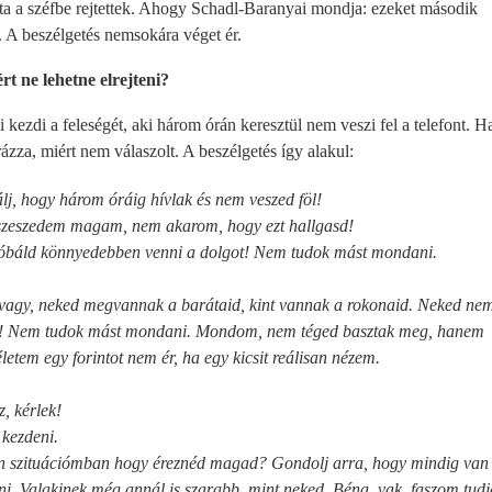
óta a széfbe rejtettek. Ahogy Schadl-Baranyai mondja: ezeket második
. A beszélgetés nemsokára véget ér.
rt ne lehetne elrejteni?
kezdi a feleségét, aki három órán keresztül nem veszi fel a telefont. H
zza, miért nem válaszolt. A beszélgetés így alakul:
álj, hogy három óráig hívlak és nem veszed föl!
sszeszedem magam, nem akarom, hogy ezt hallgasd!
óbáld könnyedebben venni a dolgot! Nem tudok mást mondani.
 vagy, neked megvannak a barátaid, kint vannak a rokonaid. Neked ne
rre! Nem tudok mást mondani. Mondom, nem téged basztak meg, hanem
etem egy forintot nem ér, ha egy kicsit reálisan nézem.
, kérlek!
kezdeni.
 szituációmban hogy éreznéd magad? Gondolj arra, hogy mindig van 
dni. Valakinek még annál is szarabb, mint neked. Béna, vak, faszom tudj