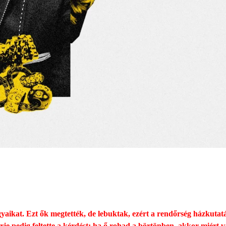
rgyaikat. Ezt ők megtették, de lebuktak, ezért a rendőrség házkutat
érje pedig feltette a kérdést: ha ő rohad a börtönben, akkor miért 