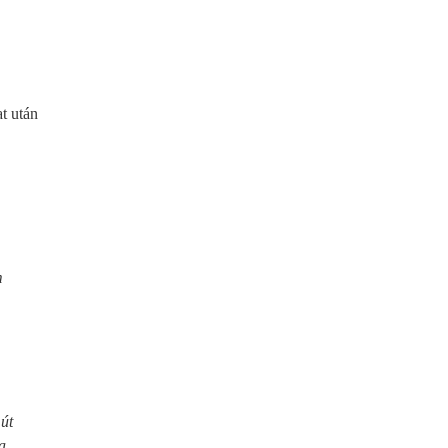
at után
m
út
a.