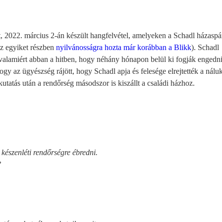
ét, 2022. március 2-án készült hangfelvétel, amelyeken a Schadl házaspá
az egyiket részben
nyilvánosságra hozta már korábban a Blikk
). Schadl
 valamiért abban a hitben, hogy néhány hónapon belül ki fogják engedni
gy az ügyészség rájött, hogy Schadl apja és felesége elrejtették a nálu
kutatás után a rendőrség másodszor is kiszállt a családi házhoz.
készenléti rendőrségre ébredni.
?