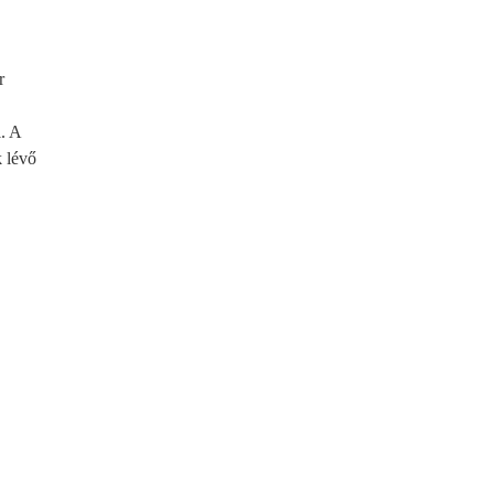
r
. A
k lévő