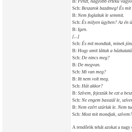
B:
Pénzt, nagyobb értékű vagyont
Sch:
Beszarok bazdmeg! És mit 
B:
Nem foglaltak le semmit.
Sch:
És milyen ügyben? Az én ü
B:
Igen.
[...]
Sch:
És mit mondtak, minek jön
B:
Hogy amit láttak a házkutatás
Sch:
De nincs meg?
B:
De megvan.
Sch:
Mi van meg?
B:
Itt nem volt meg.
Sch:
Hát akkor?
B:
Szívem, fejezzük be ezt a besz
Sch:
Ne engem basszál le, szívem
B:
Nem ezért szúrlak le. Nem tud
Sch:
Most mit mondjak, szívem? 
A rendőrök tehát azokat a nagy 