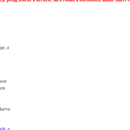
ge, a
most
nem
 kurva
yöt
, a