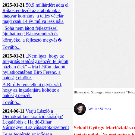
2025-01-21
50,9 milliárdért adta el
Rákosrendezőt az araboknak a
magyar kormány, a teljes vételár
majd csak 14 év múlva lesz nála
„Soha nem látott fejlesztéssel
újulhat meg Rákosrendező és
környéke, a fejlesztő megvás�
Tovább...
2025-01-21
„Nem igaz, hogy az
Integritás Hatóság pénzén felújított
házban élek” – írta hétfőn kiadott
nyilatkozatában Biró Ferenc, a
hatóság elnöke.
A Biró Ferenc elleni egyik vád,
hogy az ingatlanjára költötte a
Illusztráció: Somogyi Péter (szarvas) / Telex
hatóság pénzét.
Tovább...
Weiler Vilmos
2024-06-11
Varjú László a
Demokratikus koalíció sírásója?
Legalábbis a Hajdú-Bihar
Vármegyei 4 sz választókörzetben!
Schadl György letartóztatása u
Te se fecséreld az idődet a
tartott náluk. Az eset után a 