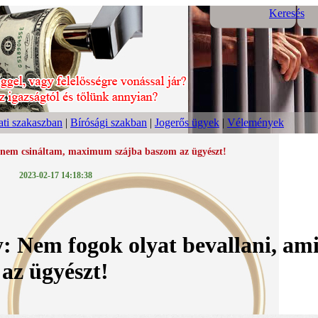
Keresés
ti szakaszban
|
Bírósági szakban
|
Jogerős ügyek
|
Vélemények
 nem csináltam, maximum szájba baszom az ügyészt!
2023-02-17 14:18:38
: Nem fogok olyat bevallani, a
az ügyészt!