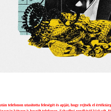
tán telefonon utasította feleségét és apját, hogy rejtsék el értéktá
házaspár kétszer is beszélt telefonon, Schadlné rendkívül kiakadt, f