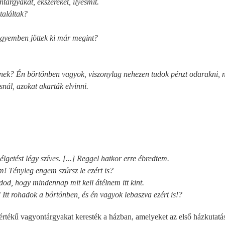
árgyakat, ékszereket, ilyesmit.
találtak?
gyemben jöttek ki már megint?
nek? Én börtönben vagyok, viszonylag nehezen tudok pénzt odarakni,
nál, azokat akarták elvinni.
élgetést légy szíves. [...] Reggel hatkor erre ébredtem.
! Tényleg engem szúrsz le ezért is?
od, hogy mindennap mit kell átélnem itt kint.
Itt rohadok a börtönben, és én vagyok lebaszva ezért is!?
értékű vagyontárgyakat keresték a házban, amelyeket az első házkutatá