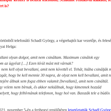
rt is?
örtönből telefonáló Schadl György, a végrehajtói kar vezetője, és felesé
nyai Helga:
lani olyan dolgot, amit nem csináltam. Maximum csinálok egy
om az ügyészt […] Ezen kívül mást mit várnak?
nem kell olyat bevallani, amit nem követtél el. Tehát, hiába csinálják 
magát, hogy be kell mennie 30 napra, de olyat nem kell bevallani, amit 
tetejére állnak sem fogsz ebben valamit [bevallani], amit nem csináltál.
gy velem nem bírnak, és akkor nekiállnak, hogy kimennek hozzád
helyett, hogy felhívnának telefonon, hogy hol van. Basszák tele a büdös
2021. november 5-én a ferihegyi repülőtéren
letartóztatták Schadl Györg