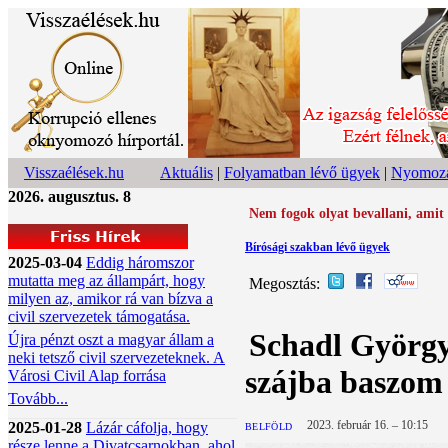
Visszaélések.hu
Aktuális
|
Folyamatban lévő ügyek
|
Nyomoza
2026. augusztus. 8
Nem fogok olyat bevallani, amit
Bírósági szakban lévő ügyek
2025-03-04
Eddig háromszor
mutatta meg az állampárt, hogy
Megosztás:
milyen az, amikor rá van bízva a
civil szervezetek támogatása.
Schadl György
Újra pénzt oszt a magyar állam a
neki tetsző civil szervezeteknek. A
szájba baszom 
Városi Civil Alap forrása
Tovább...
2023. február 16. – 10:15
2025-01-28
Lázár cáfolja, hogy
BELFÖLD
része lenne a Divatcsarnokban, ahol