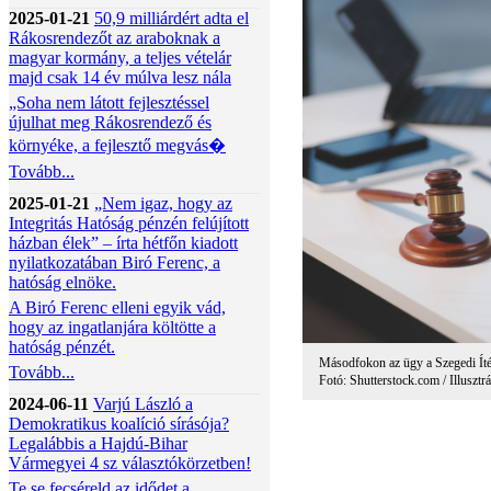
2025-01-21
50,9 milliárdért adta el
Rákosrendezőt az araboknak a
magyar kormány, a teljes vételár
majd csak 14 év múlva lesz nála
„Soha nem látott fejlesztéssel
újulhat meg Rákosrendező és
környéke, a fejlesztő megvás�
Tovább...
2025-01-21
„Nem igaz, hogy az
Integritás Hatóság pénzén felújított
házban élek” – írta hétfőn kiadott
nyilatkozatában Biró Ferenc, a
hatóság elnöke.
A Biró Ferenc elleni egyik vád,
hogy az ingatlanjára költötte a
hatóság pénzét.
Másodfokon az ügy a Szegedi Ítél
Tovább...
Fotó: Shutterstock.com / Illusztr
2024-06-11
Varjú László a
Demokratikus koalíció sírásója?
Legalábbis a Hajdú-Bihar
Vármegyei 4 sz választókörzetben!
Te se fecséreld az idődet a