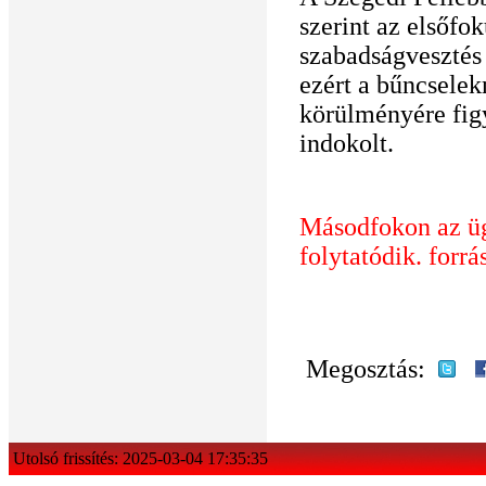
szerint az elsőfok
szabadságvesztés
ezért a bűncsele
körülményére fig
indokolt.
Másodfokon az üg
folytatódik. for
Megosztás:
Utolsó frissítés: 2025-03-04 17:35:35