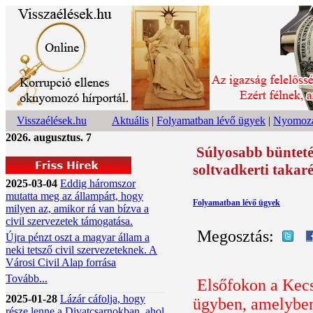
Visszaélések.hu
Aktuális
|
Folyamatban lévő ügyek
|
Nyomoza
2026. augusztus. 7
Súlyosabb büntetés
soltvadkerti takaré
2025-03-04
Eddig háromszor
mutatta meg az állampárt, hogy
Folyamatban lévő ügyek
milyen az, amikor rá van bízva a
civil szervezetek támogatása.
Megosztás:
Újra pénzt oszt a magyar állam a
neki tetsző civil szervezeteknek. A
Városi Civil Alap forrása
Tovább...
Elsőfokon a Kecs
2025-01-28
Lázár cáfolja, hogy
ügyben, amelyben
része lenne a Divatcsarnokban, ahol