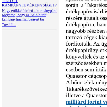
TILTOTT
során a Takaréksz
KAMPÁNYTEVÉKENYSÉGET?
értékpapírvásárlá
Nagy erőkkel hirdeti a kormánypárti
Megafon, hogy az ÁSZ tiltott
részére átutalt ö
kampányfinanszírozásért bü
értékpapírra, ha
Tovább...
nagyobb részben a
tartozó cégek kia
fordították. Az ü
értékpapírügylet
könyvelték és az 
szerződésekben m
esetben sem írták
Quaestor cégcsopo
A bűncselekmény
Takarékszövetkez
illetve a Quaesto
milliárd forint 