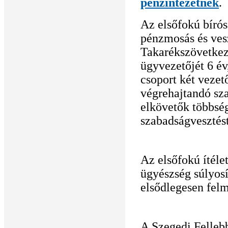
pénzintézetnek
.
Az elsőfokú bírós
pénzmosás és vesz
Takarékszövetkeze
ügyvezetőjét 6 év,
csoport két vezető
végrehajtandó sza
elkövetők többség
szabadságvesztést
Az elsőfokú ítéle
ügyészség súlyosí
elsődlegesen felm
A Szegedi Fellebb