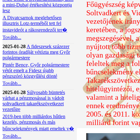
Főügyészség képvi
a mini-Dubaj értékesítési központja
lesz
Soltvadkert és V
A Divatcsarnok meglehetősen
vezetőjének irány
illusztris Lotz-terméből tett fel
keretében, a jogs
instavideót a rákosrendezői ter�
megszegésével, a
Tovább...
nyújtott több tíz
2025-01-28
A fideszesek százezer
forintos óradíját vétózta meg Győr
olyan gazdasági 
polgármestere
feleltek meg a fol
Pintér Bence, Győr polgármestere
vétót emelt a Fidesz újabb
bűncselekmény e
pénzszóró közgyűlési dönté
Takarékszövetkeze
Tovább...
hitelügyintézői, 
2025-01-28
Súlyosabb büntetés
valamint a hiteli
várhat a pénzmosással is vádolt
soltvadkerti takarékszövetkezet
ennek eredménye
vezetőire
2005. és 2011. kö
2019-ben több milliárdos hűtlen
milliárd forint v
kezelés, pénzmosás és más
bűncselekmények miatt emeltek v�
Tovább...