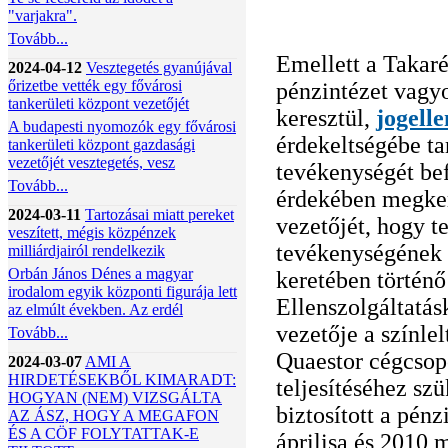
"varjakra".
Tovább...
Emellett a Takar
2024-04-12
Vesztegetés gyanújával
őrizetbe vették egy fővárosi
pénzintézet vagy
tankerületi központ vezetőjét
keresztül,
jogelle
A budapesti nyomozók egy fővárosi
érdekeltségébe ta
tankerületi központ gazdasági
vezetőjét vesztegetés, vesz
tevékenységét be
Tovább...
érdekében megker
2024-03-11
Tartozásai miatt pereket
vezetőjét, hogy t
veszített, mégis közpénzek
tevékenységének s
milliárdjairól rendelkezik
Orbán János Dénes a magyar
keretében történő
irodalom egyik központi figurája lett
Ellenszolgáltatás
az elmúlt években. Az erdél
vezetője a színle
Tovább...
Quaestor cégcsop
2024-03-07
AMI A
HIRDETÉSEKBŐL KIMARADT:
teljesítéséhez sz
HOGYAN (NEM) VIZSGÁLTA
biztosított a pén
AZ ÁSZ, HOGY A MEGAFON
ÉS A CÖF FOLYTATTAK-E
áprilisa és 2010 m