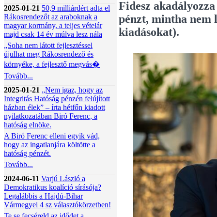
Fidesz akadályozza
2025-01-21
50,9 milliárdért adta el
Rákosrendezőt az araboknak a
pénzt, m
intha nem l
magyar kormány, a teljes vételár
kiadásokat).
majd csak 14 év múlva lesz nála
„Soha nem látott fejlesztéssel
újulhat meg Rákosrendező és
környéke, a fejlesztő megvás�
Tovább...
2025-01-21
„Nem igaz, hogy az
Integritás Hatóság pénzén felújított
házban élek” – írta hétfőn kiadott
nyilatkozatában Biró Ferenc, a
hatóság elnöke.
A Biró Ferenc elleni egyik vád,
hogy az ingatlanjára költötte a
hatóság pénzét.
Tovább...
2024-06-11
Varjú László a
Demokratikus koalíció sírásója?
Legalábbis a Hajdú-Bihar
Vármegyei 4 sz választókörzetben!
Te se fecséreld az idődet a