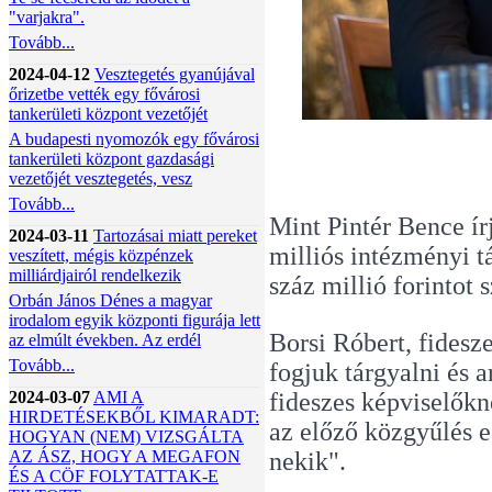
"varjakra".
Tovább...
2024-04-12
Vesztegetés gyanújával
őrizetbe vették egy fővárosi
tankerületi központ vezetőjét
A budapesti nyomozók egy fővárosi
tankerületi központ gazdasági
vezetőjét vesztegetés, vesz
Tovább...
Mint Pintér Bence ír
2024-03-11
Tartozásai miatt pereket
milliós intézményi 
veszített, mégis közpénzek
milliárdjairól rendelkezik
száz millió forintot s
Orbán János Dénes a magyar
irodalom egyik központi figurája lett
Borsi Róbert, fidesz
az elmúlt években. Az erdél
Tovább...
fogjuk tárgyalni és 
fideszes képviselőkn
2024-03-07
AMI A
HIRDETÉSEKBŐL KIMARADT:
az előző közgyűlés e
HOGYAN (NEM) VIZSGÁLTA
nekik".
AZ ÁSZ, HOGY A MEGAFON
ÉS A CÖF FOLYTATTAK-E