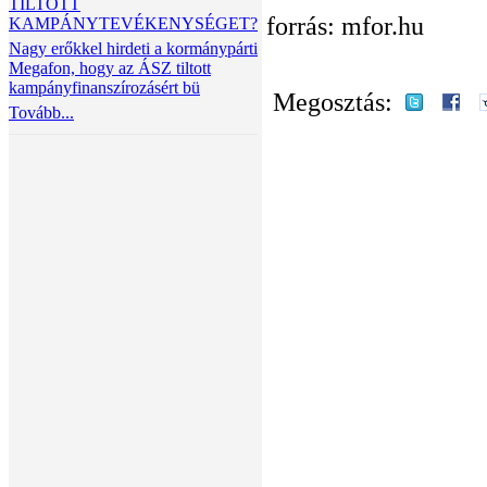
TILTOTT
forrás: mfor.hu
KAMPÁNYTEVÉKENYSÉGET?
Nagy erőkkel hirdeti a kormánypárti
Megafon, hogy az ÁSZ tiltott
kampányfinanszírozásért bü
Megosztás:
Tovább...