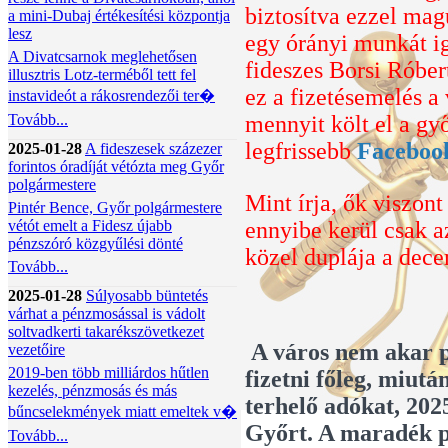
biztosítva ezzel mag
a mini-Dubaj értékesítési központja
lesz
egy órányi munkát igé
A Divatcsarnok meglehetősen
fideszes Borsi Róbe
illusztris Lotz-terméből tett fel
ez a fizetésemelés a
instavideót a rákosrendezői ter�
Tovább...
mennyit költ el a gy
legfrissebb
Faceboo
2025-01-28
A fideszesek százezer
forintos óradíját vétózta meg Győr
polgármestere
Mint írja, ők viszont
Pintér Bence, Győr polgármestere
vétót emelt a Fidesz újabb
ennyibe kerül csak a
pénzszóró közgyűlési dönté
közel duplája a dec
Tovább...
2025-01-28
Súlyosabb büntetés
várhat a pénzmosással is vádolt
soltvadkerti takarékszövetkezet
A város nem akar p
vezetőire
2019-ben több milliárdos hűtlen
fizetni főleg, miutá
kezelés, pénzmosás és más
terhelő adókat, 202
bűncselekmények miatt emeltek v�
Győrt. A maradék pé
Tovább...