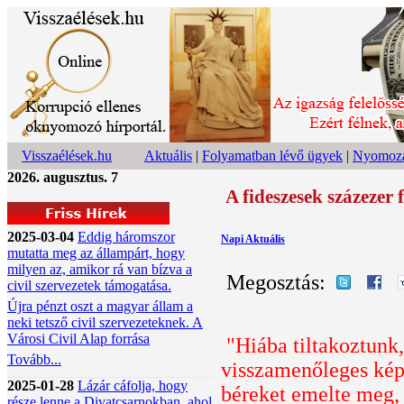
Visszaélések.hu
Aktuális
|
Folyamatban lévő ügyek
|
Nyomoza
2026. augusztus. 7
A fideszesek százezer 
2025-03-04
Eddig háromszor
Napi Aktuális
mutatta meg az állampárt, hogy
milyen az, amikor rá van bízva a
Megosztás:
civil szervezetek támogatása.
Újra pénzt oszt a magyar állam a
neki tetsző civil szervezeteknek. A
Városi Civil Alap forrása
"Hiába tiltakoztunk,
Tovább...
visszamenőleges képv
2025-01-28
Lázár cáfolja, hogy
béreket emelte meg, 
része lenne a Divatcsarnokban, ahol