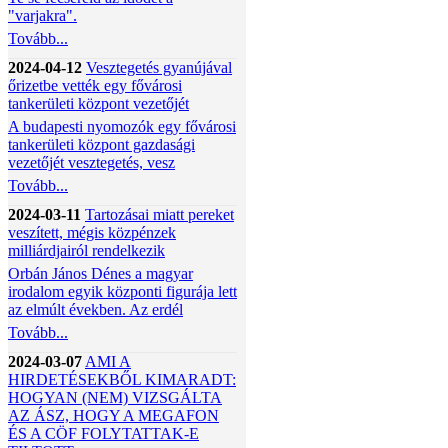
"varjakra".
Tovább...
2024-04-12
Vesztegetés gyanújával
őrizetbe vették egy fővárosi
tankerületi központ vezetőjét
A budapesti nyomozók egy fővárosi
tankerületi központ gazdasági
vezetőjét vesztegetés, vesz
Tovább...
2024-03-11
Tartozásai miatt pereket
veszített, mégis közpénzek
milliárdjairól rendelkezik
Orbán János Dénes a magyar
irodalom egyik központi figurája lett
az elmúlt években. Az erdél
Tovább...
2024-03-07
AMI A
HIRDETÉSEKBŐL KIMARADT:
HOGYAN (NEM) VIZSGÁLTA
AZ ÁSZ, HOGY A MEGAFON
ÉS A CÖF FOLYTATTAK-E