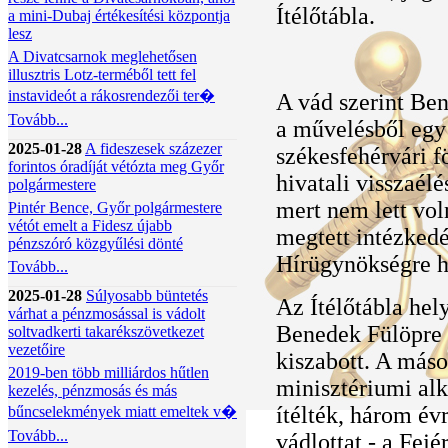
Ítélőtábla.
a mini-Dubaj értékesítési központja
lesz
A Divatcsarnok meglehetősen
illusztris Lotz-terméből tett fel
instavideót a rákosrendezői ter�
A vád szerint Be
Tovább...
a művelésből egy 
2025-01-28
A fideszesek százezer
székesfehérvári f
forintos óradíját vétózta meg Győr
hivatali visszaélés
polgármestere
mert nem lett vol
Pintér Bence, Győr polgármestere
vétót emelt a Fidesz újabb
megtett intézkedé
pénzszóró közgyűlési dönté
Hírügynökségre h
Tovább...
2025-01-28
Súlyosabb büntetés
Az Ítélőtábla hely
várhat a pénzmosással is vádolt
Benedek Fülöpre 3
soltvadkerti takarékszövetkezet
vezetőire
kiszabott. A máso
2019-ben több milliárdos hűtlen
minisztériumi alk
kezelés, pénzmosás és más
ítélték, három év
bűncselekmények miatt emeltek v�
Tovább...
vádlottat - a Fej