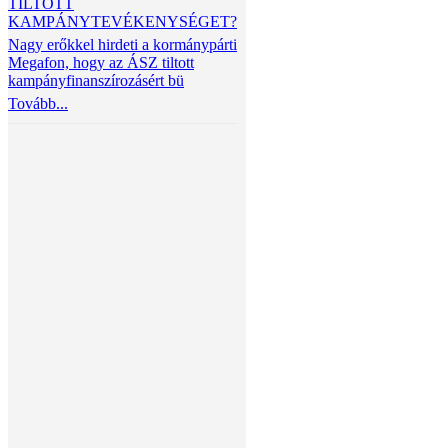
TILTOTT
KAMPÁNYTEVÉKENYSÉGET?
Nagy erőkkel hirdeti a kormánypárti
Megafon, hogy az ÁSZ tiltott
kampányfinanszírozásért bü
Tovább...