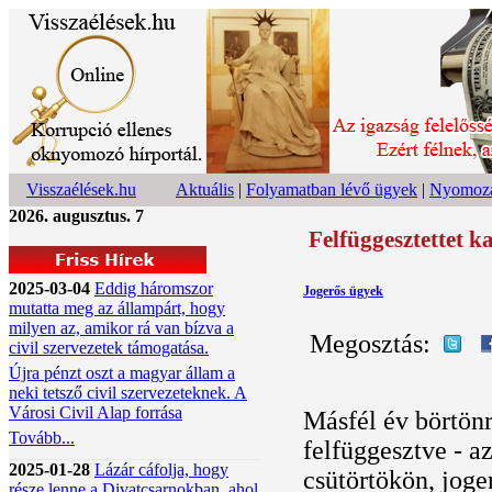
Visszaélések.hu
Aktuális
|
Folyamatban lévő ügyek
|
Nyomoza
2026. augusztus. 7
Felfüggesztettet k
2025-03-04
Eddig háromszor
Jogerős ügyek
mutatta meg az állampárt, hogy
milyen az, amikor rá van bízva a
Megosztás:
civil szervezetek támogatása.
Újra pénzt oszt a magyar állam a
neki tetsző civil szervezeteknek. A
Városi Civil Alap forrása
Másfél év börtönr
Tovább...
felfüggesztve - az
2025-01-28
Lázár cáfolja, hogy
csütörtökön, joge
része lenne a Divatcsarnokban, ahol