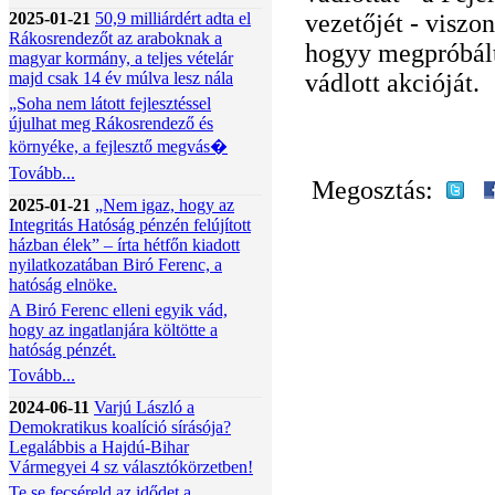
2025-01-21
50,9 milliárdért adta el
vezetőjét - viszon
Rákosrendezőt az araboknak a
hogyy megpróbált
magyar kormány, a teljes vételár
majd csak 14 év múlva lesz nála
vádlott akcióját.
„Soha nem látott fejlesztéssel
újulhat meg Rákosrendező és
környéke, a fejlesztő megvás�
Tovább...
Megosztás:
2025-01-21
„Nem igaz, hogy az
Integritás Hatóság pénzén felújított
házban élek” – írta hétfőn kiadott
nyilatkozatában Biró Ferenc, a
hatóság elnöke.
A Biró Ferenc elleni egyik vád,
hogy az ingatlanjára költötte a
hatóság pénzét.
Tovább...
2024-06-11
Varjú László a
Demokratikus koalíció sírásója?
Legalábbis a Hajdú-Bihar
Vármegyei 4 sz választókörzetben!
Te se fecséreld az idődet a