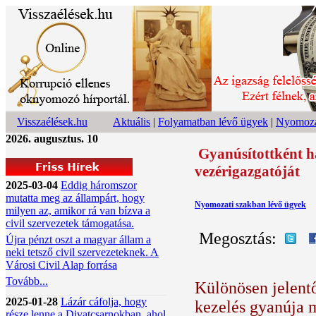
Visszaélések.hu
Aktuális
|
Folyamatban lévő ügyek
|
Nyomoza
2026. augusztus. 10
Gyanúsítottként h
vezérigazgatóját
2025-03-04
Eddig háromszor
mutatta meg az állampárt, hogy
Nyomozati szakban lévő ügyek
milyen az, amikor rá van bízva a
civil szervezetek támogatása.
Megosztás:
Újra pénzt oszt a magyar állam a
neki tetsző civil szervezeteknek. A
Városi Civil Alap forrása
Tovább...
Különösen jelent
2025-01-28
Lázár cáfolja, hogy
kezelés gyanúja m
része lenne a Divatcsarnokban, ahol