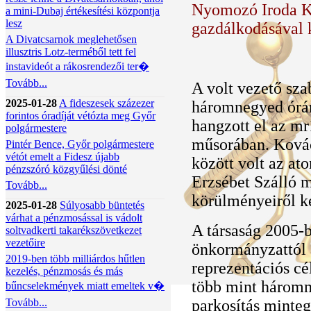
Nyomozó Iroda K
a mini-Dubaj értékesítési központja
lesz
gazdálkodásával 
A Divatcsarnok meglehetősen
illusztris Lotz-terméből tett fel
instavideót a rákosrendezői ter�
Tovább...
A volt vezető sza
2025-01-28
A fideszesek százezer
háromnegyed órán 
forintos óradíját vétózta meg Győr
hangzott el az m
polgármestere
műsorában. Kovác
Pintér Bence, Győr polgármestere
vétót emelt a Fidesz újabb
között volt az at
pénzszóró közgyűlési dönté
Erzsébet Szálló m
Tovább...
körülményeiről k
2025-01-28
Súlyosabb büntetés
várhat a pénzmosással is vádolt
A társaság 2005-b
soltvadkerti takarékszövetkezet
vezetőire
önkormányzattól 
2019-ben több milliárdos hűtlen
reprezentációs cé
kezelés, pénzmosás és más
több mint hárommi
bűncselekmények miatt emeltek v�
Tovább...
parkosítás minteg