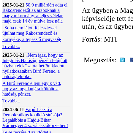
2025-01-21
50,9 milliárdért adta el
Az ügyben a Mag
Rákosrendezőt az araboknak a
magyar kormány, a teljes vételár
képviselője tett f
majd csak 14 év múlva lesz nála
után, és az ügybe
„Soha nem látott fejlesztéssel
újulhat meg Rákosrendező és
Forrás: MTI
környéke, a fejlesztő megvás�
Tovább...
2025-01-21
„Nem igaz, hogy az
Megosztás:
Integritás Hatóság pénzén felújított
házban élek” – írta hétfőn kiadott
nyilatkozatában Biró Ferenc, a
hatóság elnöke.
A Biró Ferenc elleni egyik vád,
hogy az ingatlanjára költötte a
hatóság pénzét.
Tovább...
2024-06-11
Varjú László a
Demokratikus koalíció sírásója?
Legalábbis a Hajdú-Bihar
Vármegyei 4 sz választókörzetben!
Te se fecséreld az idődet a