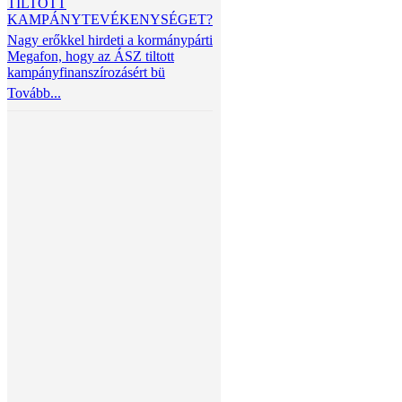
TILTOTT
KAMPÁNYTEVÉKENYSÉGET?
Nagy erőkkel hirdeti a kormánypárti
Megafon, hogy az ÁSZ tiltott
kampányfinanszírozásért bü
Tovább...