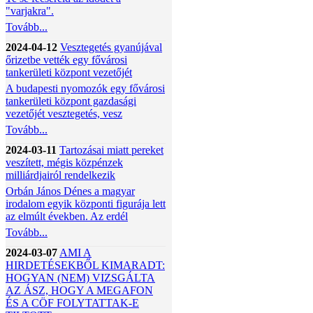
"varjakra".
Tovább...
2024-04-12
Vesztegetés gyanújával
őrizetbe vették egy fővárosi
tankerületi központ vezetőjét
A budapesti nyomozók egy fővárosi
tankerületi központ gazdasági
vezetőjét vesztegetés, vesz
Tovább...
2024-03-11
Tartozásai miatt pereket
veszített, mégis közpénzek
milliárdjairól rendelkezik
Orbán János Dénes a magyar
irodalom egyik központi figurája lett
az elmúlt években. Az erdél
Tovább...
2024-03-07
AMI A
HIRDETÉSEKBŐL KIMARADT:
HOGYAN (NEM) VIZSGÁLTA
AZ ÁSZ, HOGY A MEGAFON
ÉS A CÖF FOLYTATTAK-E