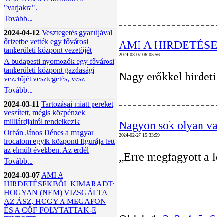
"varjakra".
Tovább...
2024-04-12
Vesztegetés gyanújával
őrizetbe vették egy fővárosi
AMI A HIRDETÉS
tankerületi központ vezetőjét
2024-03-07 06:05:56
A budapesti nyomozók egy fővárosi
tankerületi központ gazdasági
Nagy erőkkel hirdeti
vezetőjét vesztegetés, vesz
Tovább...
2024-03-11
Tartozásai miatt pereket
veszített, mégis közpénzek
milliárdjairól rendelkezik
Nagyon sok olyan vacs
Orbán János Dénes a magyar
2024-02-27 15:33:59
irodalom egyik központi figurája lett
az elmúlt években. Az erdél
„Erre megfagyott a l
Tovább...
2024-03-07
AMI A
HIRDETÉSEKBŐL KIMARADT:
HOGYAN (NEM) VIZSGÁLTA
AZ ÁSZ, HOGY A MEGAFON
ÉS A CÖF FOLYTATTAK-E