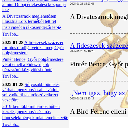
a mini-Dubaj értékesítési központja
2025-01-28 15:23:06
lesz
A Divatcsarnok megle
A Divatcsarnok meglehetősen
illusztris Lotz-terméből tett fel
instavideót a rákosrendezői ter�
Tovább...
2025-01-28
A fideszesek százezer
A fideszesek százeze
forintos óradíját vétózta meg Győr
2025-01-28 15:16:25
polgármestere
Pintér Bence, Győr polgármestere
Pintér Bence, Győr p
vétót emelt a Fidesz újabb
pénzszóró közgyűlési dönté
Tovább...
2025-01-28
Súlyosabb büntetés
várhat a pénzmosással is vádolt
„Nem igaz, hogy az I
soltvadkerti takarékszövetkezet
2025-01-21 13:33:13
vezetőire
2019-ben több milliárdos hűtlen
A Biró Ferenc elleni 
kezelés, pénzmosás és más
bűncselekmények miatt emeltek v�
Tovább...