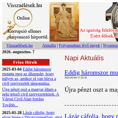
Visszaélések.hu
Aktuális
|
Folyamatban lévő ügyek
|
Nyomoza
2026. augusztus. 7
Napi Aktuális
2025-03-04
Eddig háromszor
Eddig háromszor muta
mutatta meg az állampárt, hogy
2025-03-04 17:35:35
milyen az, amikor rá van bízva a
civil szervezetek támogatása.
Újra pénzt oszt a ma
Újra pénzt oszt a magyar állam a
neki tetsző civil szervezeteknek. A
Városi Civil Alap forrása
Tovább...
2025-01-28
Lázár cáfolja, hogy
Lázár cáfolja, hogy 
része lenne a Divatcsarnokban, ahol