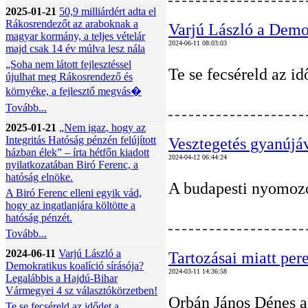
2025-01-21
50,9 milliárdért adta el
Rákosrendezőt az araboknak a
Varjú László a Demok
magyar kormány, a teljes vételár
2024-06-11 08:03:03
majd csak 14 év múlva lesz nála
„Soha nem látott fejlesztéssel
Te se fecséreld az id
újulhat meg Rákosrendező és
környéke, a fejlesztő megvás�
Tovább...
2025-01-21
„Nem igaz, hogy az
Integritás Hatóság pénzén felújított
Vesztegetés gyanújáv
házban élek” – írta hétfőn kiadott
2024-04-12 06:44:24
nyilatkozatában Biró Ferenc, a
hatóság elnöke.
A budapesti nyomozók
A Biró Ferenc elleni egyik vád,
hogy az ingatlanjára költötte a
hatóság pénzét.
Tovább...
2024-06-11
Varjú László a
Tartozásai miatt per
Demokratikus koalíció sírásója?
2024-03-11 14:36:58
Legalábbis a Hajdú-Bihar
Vármegyei 4 sz választókörzetben!
Orbán János Dénes a
Te se fecséreld az idődet a