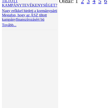
Oldal: 1
2
3
4
5
6
TILTOTT
KAMPÁNYTEVÉKENYSÉGET?
Nagy erőkkel hirdeti a kormánypárti
Megafon, hogy az ÁSZ tiltott
kampányfinanszírozásért bü
Tovább...