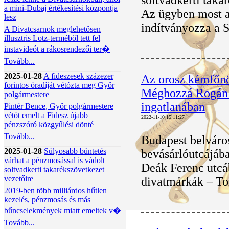
soltvadkerti taka
a mini-Dubaj értékesítési központja
Az ügyben most a 
lesz
indítványozza a S
A Divatcsarnok meglehetősen
illusztris Lotz-terméből tett fel
instavideót a rákosrendezői ter�
Tovább...
2025-01-28
A fideszesek százezer
Az orosz kémfőnö
forintos óradíját vétózta meg Győr
Méghozzá Rogán r
polgármestere
ingatlanában
Pintér Bence, Győr polgármestere
vétót emelt a Fidesz újabb
2022-11-10 15:11:27
pénzszóró közgyűlési dönté
Tovább...
Budapest belváro
2025-01-28
Súlyosabb büntetés
bevásárlóutcájába
várhat a pénzmosással is vádolt
Deák Ferenc utcá
soltvadkerti takarékszövetkezet
vezetőire
divatmárkák – To
2019-ben több milliárdos hűtlen
kezelés, pénzmosás és más
bűncselekmények miatt emeltek v�
Tovább...