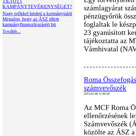
TILTOTT
KAMPÁNYTEVÉKENYSÉGET?
számlagyárat szám
Nagy erőkkel hirdeti a kormánypárti
pénzügyőrök össze
Megafon, hogy az ÁSZ tiltott
foglaltak le kész
kampányfinanszírozásért bü
23 gyanúsított ker
Tovább...
tájékoztatta az M
Vámhivatal (NAV)
Roma Összefogás:
számvevőszék
2013-01-08 15:49:28
Az MCF Roma Öss
ellenőrzésének le
Számvevőszék (ÁS
közölte az ÁSZ a