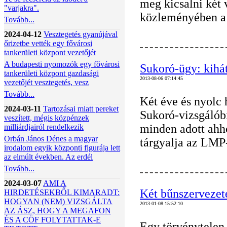
meg kicsalni két 
"varjakra".
közleményében a
Tovább...
2024-04-12
Vesztegetés gyanújával
őrizetbe vették egy fővárosi
tankerületi központ vezetőjét
A budapesti nyomozók egy fővárosi
Sukoró-ügy: kihát
tankerületi központ gazdasági
2013-08-06 07:14:45
vezetőjét vesztegetés, vesz
Tovább...
Két éve és nyolc
2024-03-11
Tartozásai miatt pereket
Sukoró-vizsgálóbi
veszített, mégis közpénzek
minden adott ahh
milliárdjairól rendelkezik
Orbán János Dénes a magyar
tárgyalja az LMP-
irodalom egyik központi figurája lett
az elmúlt években. Az erdél
Tovább...
2024-03-07
AMI A
Két bűnszervezete
HIRDETÉSEKBŐL KIMARADT:
HOGYAN (NEM) VIZSGÁLTA
2013-01-08 15:52:10
AZ ÁSZ, HOGY A MEGAFON
ÉS A CÖF FOLYTATTAK-E
Egy törvénytelen