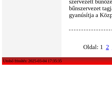
szervezett bűnözés
bűnszervezet tagj
gyanúsítja a Köz
Oldal: 1
2
Utolsó frissítés: 2025-03-04 17:35:35