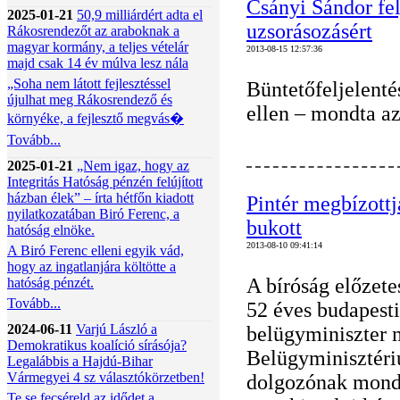
Csányi Sándor fel
2025-01-21
50,9 milliárdért adta el
uzsorásozásért
Rákosrendezőt az araboknak a
magyar kormány, a teljes vételár
2013-08-15 12:57:36
majd csak 14 év múlva lesz nála
„Soha nem látott fejlesztéssel
Büntetőfeljelenté
újulhat meg Rákosrendező és
ellen – mondta a
környéke, a fejlesztő megvás�
Tovább...
2025-01-21
„Nem igaz, hogy az
Integritás Hatóság pénzén felújított
házban élek” – írta hétfőn kiadott
Pintér megbízottj
nyilatkozatában Biró Ferenc, a
bukott
hatóság elnöke.
2013-08-10 09:41:14
A Biró Ferenc elleni egyik vád,
hogy az ingatlanjára költötte a
A bíróság előzetes
hatóság pénzét.
Tovább...
52 éves budapesti 
2024-06-11
Varjú László a
belügyminiszter 
Demokratikus koalíció sírásója?
Belügyminisztéri
Legalábbis a Hajdú-Bihar
Vármegyei 4 sz választókörzetben!
dolgozónak mondv
Te se fecséreld az idődet a