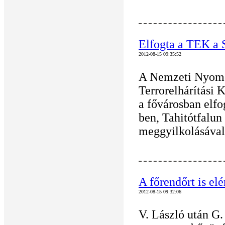
Elfogta a TEK a S
2012-08-15 09:35:52
A Nemzeti Nyomoz
Terrorelhárítási
a fővárosban elfo
ben, Tahitótfalun 
meggyilkolásával
A főrendőrt is elé
2012-08-15 09:32:06
V. László után G