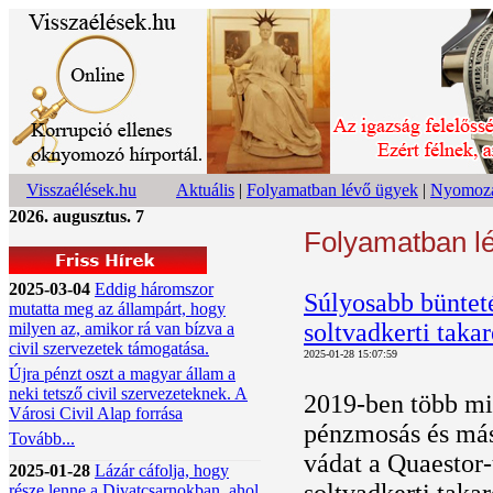
Visszaélések.hu
Aktuális
|
Folyamatban lévő ügyek
|
Nyomoza
2026. augusztus. 7
Folyamatban l
2025-03-04
Eddig háromszor
Súlyosabb bünteté
mutatta meg az állampárt, hogy
soltvadkerti taka
milyen az, amikor rá van bízva a
civil szervezetek támogatása.
2025-01-28 15:07:59
Újra pénzt oszt a magyar állam a
neki tetsző civil szervezeteknek. A
2019-ben több mil
Városi Civil Alap forrása
pénzmosás és má
Tovább...
vádat a Quaestor
2025-01-28
Lázár cáfolja, hogy
része lenne a Divatcsarnokban, ahol