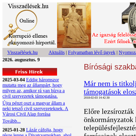
Visszaélések.hu
Aktuális
|
Folyamatban lévő ügyek
|
Nyomoza
2026. augusztus. 9
Bírósági szakb
2025-03-04
Eddig háromszor
Már nem is titkol
mutatta meg az állampárt, hogy
támogatások elos
milyen az, amikor rá van bízva a
civil szervezetek támogatása.
2018-02-03 14:42:30
Újra pénzt oszt a magyar állam a
neki tetsző civil szervezeteknek. A
Előre lezsírozták
Városi Civil Alap forrása
önkormányzatok h
Tovább...
településfejleszt
2025-01-28
Lázár cáfolja, hogy
része lenne a Divatcsarnokban, ahol