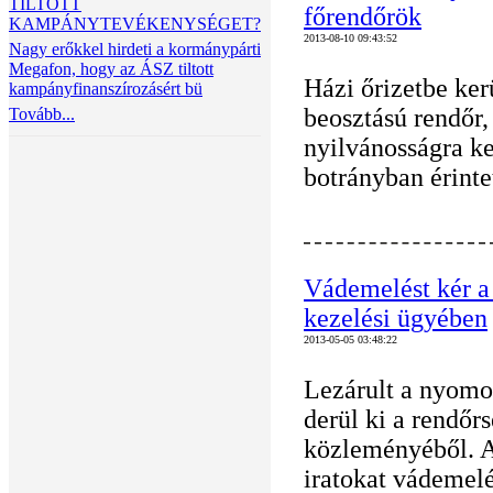
TILTOTT
főrendőrök
KAMPÁNYTEVÉKENYSÉGET?
2013-08-10 09:43:52
Nagy erőkkel hirdeti a kormánypárti
Megafon, hogy az ÁSZ tiltott
Házi őrizetbe ker
kampányfinanszírozásért bü
beosztású rendőr,
Tovább...
nyilvánosságra ke
botrányban érintet
Vádemelést kér a
kezelési ügyében
2013-05-05 03:48:22
Lezárult a nyom
derül ki a rendőr
közleményéből. A
iratokat vádemelé