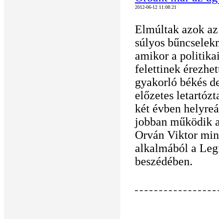
2012-06-12 11:08:21
Elmúltak azok az
súlyos bűncselek
amikor a politika
felettinek érezhe
gyakorló békés d
előzetes letartóz
két évben helyreá
jobban működik az
Orván Viktor min
alkalmából a Leg
beszédében.