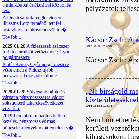
forrásainak eloszt
a mini-Dubaj értékesítési központja
pályázatok telje
lesz
A Divatcsarnok meglehetősen
illusztris Lotz-terméből tett fel
instavideót a rákosrendezői ter�
Tovább...
Kácsor Zsolt: Ap
2025-01-28
A fideszesek százezer
2017-08-20 07:05:09
forintos óradíját vétózta meg Győr
polgármestere
Kácsor Zsolt: Ap
Pintér Bence, Győr polgármestere
vétót emelt a Fidesz újabb
pénzszóró közgyűlési dönté
Tovább...
„Ne bírságold meg!
2025-01-28
Súlyosabb büntetés
várhat a pénzmosással is vádolt
közterületeseknél
soltvadkerti takarékszövetkezet
2014-05-19 11:05:14
vezetőire
2019-ben több milliárdos hűtlen
Nem büntethették 
kezelés, pénzmosás és más
kerületi vezetőke
bűncselekmények miatt emeltek v�
Tovább...
kihágásokért. Leg