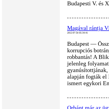
Budapesti V. és X
Magával rántja Vi
2012-07-18 05:34:41
Budapest — Össze
korrupciós botrán
robbantás! A Blik
jelenleg folyama
gyanúsítottjának
alapján fogták el
ismert egykori En
Orbánt már az ügy