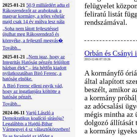
felügyelet közpo
2025-01-21
50,9 milliárdért adta el
Rákosrendezőt az araboknak a
feliratú listát fü
magyar kormány, a teljes vételár
rendszámával.
majd csak 14 év múlva lesz nála
„Soha nem látott fejlesztéssel
újulhat meg Rákosrendező és
környéke, a fejlesztő megvás�
Tovább...
Orbán és Csányi i
2025-01-21
„Nem igaz, hogy az
2013-12-06 07:19:26
Integritás Hatóság pénzén felújított
házban élek” – írta hétfőn kiadott
A kormányfő óriá
nyilatkozatában Biró Ferenc, a
hatóság elnöke.
által alapított sz
A Biró Ferenc elleni egyik vád,
beszélt, amikor a
hogy az ingatlanjára költötte a
a kormány próbálj
hatóság pénzét.
Tovább...
az adócsalási ügy
2024-06-11
Varjú László a
mégis mintha az 
Demokratikus koalíció sírásója?
dolgozó állítását
Legalábbis a Hajdú-Bihar
Vármegyei 4 sz választókörzetben!
a kormány igyeksz
Te se fecséreld az idődet a