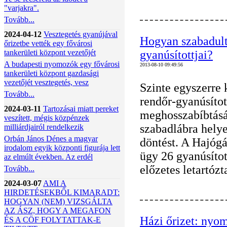
"varjakra".
Tovább...
2024-04-12
Vesztegetés gyanújával
Hogyan szabadult
őrizetbe vették egy fővárosi
tankerületi központ vezetőjét
gyanúsítottjai?
A budapesti nyomozók egy fővárosi
2013-08-10 09:49:56
tankerületi központ gazdasági
vezetőjét vesztegetés, vesz
Szinte egyszerre 
Tovább...
rendőr-gyanúsítot
2024-03-11
Tartozásai miatt pereket
meghosszabíbtásár
veszített, mégis közpénzek
szabadlábra helye
milliárdjairól rendelkezik
Orbán János Dénes a magyar
döntést. A Hajógá
irodalom egyik központi figurája lett
ügy 26 gyanúsítot
az elmúlt években. Az erdél
előzetes letartózt
Tovább...
2024-03-07
AMI A
HIRDETÉSEKBŐL KIMARADT:
HOGYAN (NEM) VIZSGÁLTA
AZ ÁSZ, HOGY A MEGAFON
Házi őrizet: nyo
ÉS A CÖF FOLYTATTAK-E