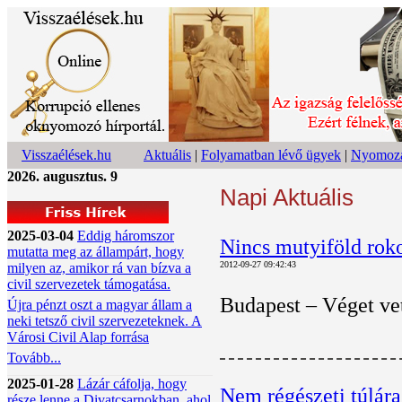
Visszaélések.hu
Aktuális
|
Folyamatban lévő ügyek
|
Nyomoza
2026. augusztus. 9
Napi Aktuális
2025-03-04
Eddig háromszor
Nincs mutyiföld ro
mutatta meg az állampárt, hogy
2012-09-27 09:42:43
milyen az, amikor rá van bízva a
civil szervezetek támogatása.
Budapest ‒ Véget vet
Újra pénzt oszt a magyar állam a
neki tetsző civil szervezeteknek. A
Városi Civil Alap forrása
Tovább...
2025-01-28
Lázár cáfolja, hogy
Nem régészeti túlára
része lenne a Divatcsarnokban, ahol