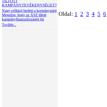
TILTOTT
KAMPÁNYTEVÉKENYSÉGET?
Nagy erőkkel hirdeti a kormánypárti
Oldal:
1
2
3
4
5
6
Megafon, hogy az ÁSZ tiltott
kampányfinanszírozásért bü
Tovább...