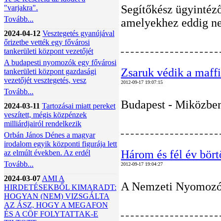
Segítőkész ügyintéző
"varjakra".
Tovább...
amelyekhez eddig ne
2024-04-12
Vesztegetés gyanújával
őrizetbe vették egy fővárosi
tankerületi központ vezetőjét
A budapesti nyomozók egy fővárosi
Zsaruk védik a maff
tankerületi központ gazdasági
vezetőjét vesztegetés, vesz
2012-09-17 19:07:15
Tovább...
Budapest - Miközben 
2024-03-11
Tartozásai miatt pereket
veszített, mégis közpénzek
milliárdjairól rendelkezik
Orbán János Dénes a magyar
irodalom egyik központi figurája lett
Három és fél év bört
az elmúlt években. Az erdél
Tovább...
2012-09-17 19:04:27
2024-03-07
AMI A
A Nemzeti Nyomozó Ir
HIRDETÉSEKBŐL KIMARADT:
HOGYAN (NEM) VIZSGÁLTA
AZ ÁSZ, HOGY A MEGAFON
ÉS A CÖF FOLYTATTAK-E