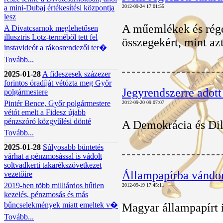
a mini-Dubaj értékesítési központja
2012-09-24 17:01:55
lesz
A műemlékek és régés
A Divatcsarnok meglehetősen
illusztris Lotz-terméből tett fel
összegekért, mint azt
instavideót a rákosrendezői ter�
Tovább...
2025-01-28
A fideszesek százezer
forintos óradíját vétózta meg Győr
Jegyrendszerre adott
polgármestere
Pintér Bence, Győr polgármestere
2012-09-20 09:07:07
vétót emelt a Fidesz újabb
pénzszóró közgyűlési dönté
A Demokrácia és Dile
Tovább...
2025-01-28
Súlyosabb büntetés
várhat a pénzmosással is vádolt
soltvadkerti takarékszövetkezet
Állampapírba vándor
vezetőire
2019-ben több milliárdos hűtlen
2012-09-19 17:45:11
kezelés, pénzmosás és más
bűncselekmények miatt emeltek v�
Magyar állampapírt i
Tovább...