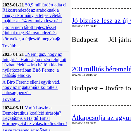
2025-01-21
50,9 milliárdért adta el
Rákosrendezőt az araboknak a
magyar kormány, a teljes vételár
Jó biznisz lesz az új 
majd csak 14 év múlva lesz nála
2012-09-19 17:36:42
„Soha nem látott fejlesztéssel
újulhat meg Rákosrendező és
Budapest — Jól járha
környéke, a fejlesztő megvás�
Tovább...
2025-01-21
„Nem igaz, hogy az
Integritás Hatóság pénzén felújított
házban élek” – írta hétfőn kiadott
200 milliós béremel
nyilatkozatában Biró Ferenc, a
hatóság elnöke.
2012-09-18 09:16:00
A Biró Ferenc elleni egyik vád,
Budapest – Jövőre to
hogy az ingatlanjára költötte a
hatóság pénzét.
Tovább...
2024-06-11
Varjú László a
Demokratikus koalíció sírásója?
Átkapcsolja az agyu
Legalábbis a Hajdú-Bihar
Vármegyei 4 sz választókörzetben!
2012-09-18 09:08:21
Te se fecséreld az idődet a