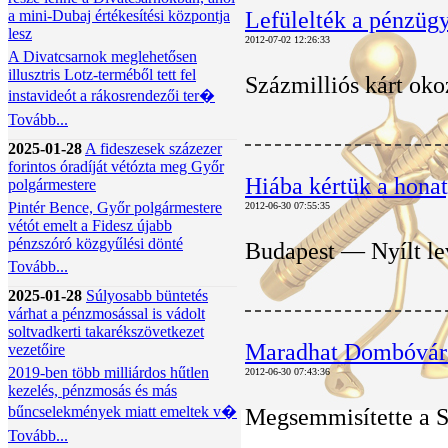
a mini-Dubaj értékesítési központja
Lefülelték a pénzüg
lesz
2012-07-02 12:26:33
A Divatcsarnok meglehetősen
illusztris Lotz-terméből tett fel
Százmilliós kárt oko
instavideót a rákosrendezői ter�
Tovább...
2025-01-28
A fideszesek százezer
forintos óradíját vétózta meg Győr
Hiába kértük a hona
polgármestere
Pintér Bence, Győr polgármestere
2012-06-30 07:55:35
vétót emelt a Fidesz újabb
pénzszóró közgyűlési dönté
Budapest — Nyílt lev
Tovább...
2025-01-28
Súlyosabb büntetés
várhat a pénzmosással is vádolt
soltvadkerti takarékszövetkezet
Maradhat Dombóvár 
vezetőire
2019-ben több milliárdos hűtlen
2012-06-30 07:43:36
kezelés, pénzmosás és más
bűncselekmények miatt emeltek v�
Megsemmisítette a Sz
Tovább...