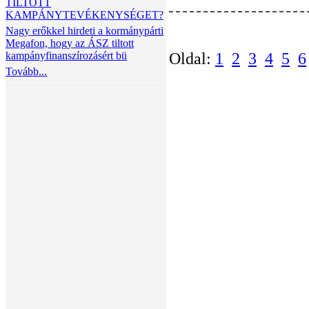
TILTOTT
KAMPÁNYTEVÉKENYSÉGET?
Nagy erőkkel hirdeti a kormánypárti
Megafon, hogy az ÁSZ tiltott
kampányfinanszírozásért bü
Oldal:
1
2
3
4
5
6
Tovább...