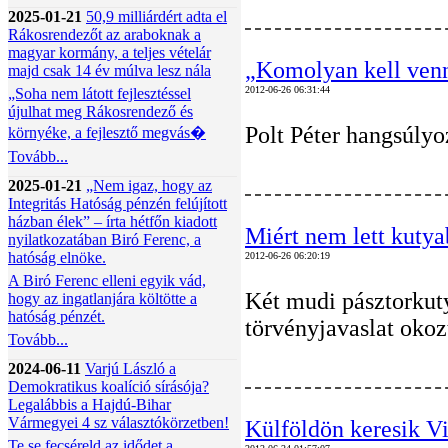
2025-01-21
50,9 milliárdért adta el
Rákosrendezőt az araboknak a
magyar kormány, a teljes vételár
„Komolyan kell venn
majd csak 14 év múlva lesz nála
2012-06-26 06:31:44
„Soha nem látott fejlesztéssel
újulhat meg Rákosrendező és
Polt Péter hangsúlyo
környéke, a fejlesztő megvás�
Tovább...
2025-01-21
„Nem igaz, hogy az
Integritás Hatóság pénzén felújított
házban élek” – írta hétfőn kiadott
Miért nem lett kutya
nyilatkozatában Biró Ferenc, a
hatóság elnöke.
2012-06-26 06:20:19
A Biró Ferenc elleni egyik vád,
Két mudi pásztorkuty
hogy az ingatlanjára költötte a
hatóság pénzét.
törvényjavaslat okoz
Tovább...
2024-06-11
Varjú László a
Demokratikus koalíció sírásója?
Legalábbis a Hajdú-Bihar
Vármegyei 4 sz választókörzetben!
Külföldön keresik V
Te se fecséreld az idődet a