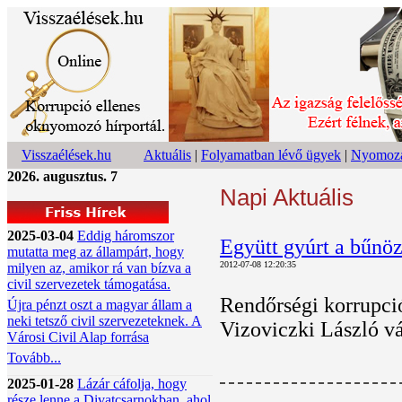
Visszaélések.hu
Aktuális
|
Folyamatban lévő ügyek
|
Nyomoza
2026. augusztus. 7
Napi Aktuális
2025-03-04
Eddig háromszor
Együtt gyúrt a bűnö
mutatta meg az állampárt, hogy
2012-07-08 12:20:35
milyen az, amikor rá van bízva a
civil szervezetek támogatása.
Rendőrségi korrupció
Újra pénzt oszt a magyar állam a
neki tetsző civil szervezeteknek. A
Vizoviczki László vá
Városi Civil Alap forrása
Tovább...
2025-01-28
Lázár cáfolja, hogy
része lenne a Divatcsarnokban, ahol