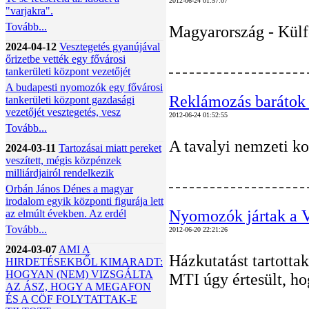
2012-06-24 01:57:07
"varjakra".
Tovább...
Magyarország - Külfö
2024-04-12
Vesztegetés gyanújával
őrizetbe vették egy fővárosi
tankerületi központ vezetőjét
A budapesti nyomozók egy fővárosi
Reklámozás barátok
tankerületi központ gazdasági
vezetőjét vesztegetés, vesz
2012-06-24 01:52:55
Tovább...
A tavalyi nemzeti ko
2024-03-11
Tartozásai miatt pereket
veszített, mégis közpénzek
milliárdjairól rendelkezik
Orbán János Dénes a magyar
irodalom egyik központi figurája lett
Nyomozók jártak a 
az elmúlt években. Az erdél
Tovább...
2012-06-20 22:21:26
2024-03-07
AMI A
Házkutatást tartotta
HIRDETÉSEKBŐL KIMARADT:
HOGYAN (NEM) VIZSGÁLTA
MTI úgy értesült, ho
AZ ÁSZ, HOGY A MEGAFON
ÉS A CÖF FOLYTATTAK-E