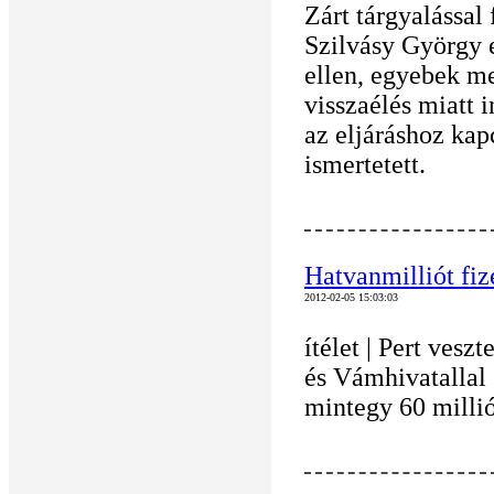
Zárt tárgyalással
Szilvásy György e
ellen, egyebek me
visszaélés miatt 
az eljáráshoz kap
ismertetett.
Hatvanmilliót fiz
2012-02-05 15:03:03
ítélet | Pert ves
és Vámhivatallal
mintegy 60 millió 