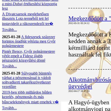
a mini-Dubaj értékesítési központja
lesz
A Divatcsarnok meglehetősen
Megkezdődött a "
illusztris Lotz-terméből tett fel
instavideót a rákosrendezői ter�
2012-05-31 03:24:12
Tovább...
Megkezdődött a 
2025-01-28
A fideszesek százezer
kedden annak a 3
forintos óradíját vétózta meg Győr
polgármestere
kétmilliárd forint
Pintér Bence, Győr polgármestere
használtak fel fik
vétót emelt a Fidesz újabb
pénzszóró közgyűlési dönté
Tovább...
2025-01-28
Súlyosabb büntetés
várhat a pénzmosással is vádolt
Alkotmánybíróság
soltvadkerti takarékszövetkezet
ügyvédjei
vezetőire
2012-04-17 18:45:33
2019-ben több milliárdos hűtlen
kezelés, pénzmosás és más
A Hagyó-ügyben e
bűncselekmények miatt emeltek v�
Tovább...
alkotmányjogi pan