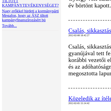
TILTOTT
év börtönt kapott.
KAMPÁNYTEVÉKENYSÉGET?
Nagy erőkkel hirdeti a kormánypárti
Megafon, hogy az ÁSZ tiltott
kampányfinanszírozásért bü
Tovább...
Csalás, sikkasztás
2012-02-08 18:42:27
Csalás, sikkasztás
gyanújával tett f
korábbi vezetői e
és az adóhatóságn
megosztotta lapun
Közeledik az íté
2012-02-05 15:14:42