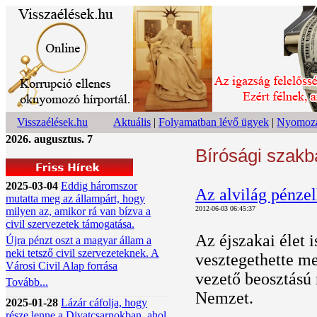
Visszaélések.hu
Aktuális
|
Folyamatban lévő ügyek
|
Nyomoza
2026. augusztus. 7
Bírósági szakb
2025-03-04
Eddig háromszor
Az alvilág pénzel
mutatta meg az állampárt, hogy
2012-06-03 06:45:37
milyen az, amikor rá van bízva a
civil szervezetek támogatása.
Az éjszakai élet i
Újra pénzt oszt a magyar állam a
neki tetsző civil szervezeteknek. A
vesztegethette me
Városi Civil Alap forrása
vezető beosztású 
Tovább...
Nemzet.
2025-01-28
Lázár cáfolja, hogy
része lenne a Divatcsarnokban, ahol