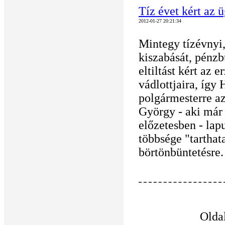
Tíz évet kért az 
2012-01-27 20:21:34
Mintegy tízévnyi,
kiszabását, pénzb
eltiltást kért az 
vádlottjaira, íg
polgármesterre a
György - aki már 
előzetesben - la
többsége "tarthat
börtönbüntetésre.
Olda