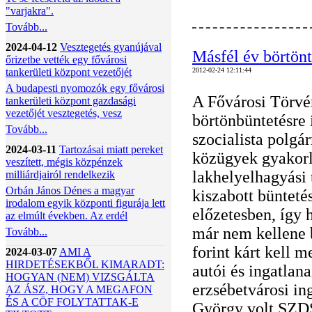
"varjakra".
Tovább...
2024-04-12
Vesztegetés gyanújával
Másfél év börtön
őrizetbe vették egy fővárosi
tankerületi központ vezetőjét
2012-02-24 12:11:44
A budapesti nyomozók egy fővárosi
A Fővárosi Törvé
tankerületi központ gazdasági
vezetőjét vesztegetés, vesz
börtönbüntetésre 
Tovább...
szocialista polgár
2024-03-11
Tartozásai miatt pereket
közügyek gyakorlá
veszített, mégis közpénzek
lakhelyelhagyási t
milliárdjairól rendelkezik
Orbán János Dénes a magyar
kiszabott büntetés
irodalom egyik központi figurája lett
előzetesben, így 
az elmúlt években. Az erdél
már nem kellene 
Tovább...
forint kárt kell 
2024-03-07
AMI A
HIRDETÉSEKBŐL KIMARADT:
autói és ingatlana
HOGYAN (NEM) VIZSGÁLTA
erzsébetvárosi in
AZ ÁSZ, HOGY A MEGAFON
ÉS A CÖF FOLYTATTAK-E
György volt SZDSZ