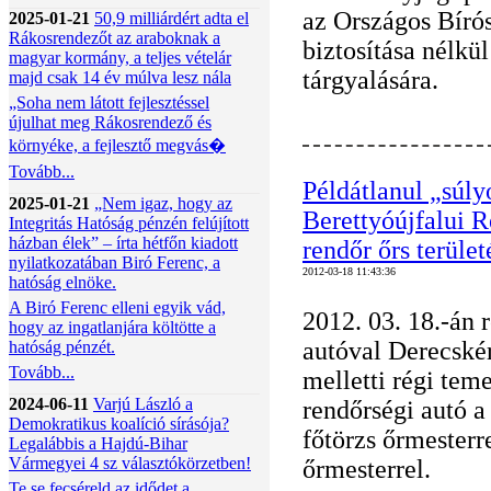
az Országos Bírós
2025-01-21
50,9 milliárdért adta el
Rákosrendezőt az araboknak a
biztosítása nélkül
magyar kormány, a teljes vételár
tárgyalására.
majd csak 14 év múlva lesz nála
„Soha nem látott fejlesztéssel
újulhat meg Rákosrendező és
környéke, a fejlesztő megvás�
Tovább...
Példátlanul „súlyo
2025-01-21
„Nem igaz, hogy az
Berettyóújfalui 
Integritás Hatóság pénzén felújított
házban élek” – írta hétfőn kiadott
rendőr őrs terület
nyilatkozatában Biró Ferenc, a
2012-03-18 11:43:36
hatóság elnöke.
A Biró Ferenc elleni egyik vád,
2012. 03. 18.-án 
hogy az ingatlanjára költötte a
autóval Derecské
hatóság pénzét.
Tovább...
melletti régi teme
2024-06-11
Varjú László a
rendőrségi autó a
Demokratikus koalíció sírásója?
főtörzs őrmesterr
Legalábbis a Hajdú-Bihar
Vármegyei 4 sz választókörzetben!
őrmesterrel.
Te se fecséreld az idődet a