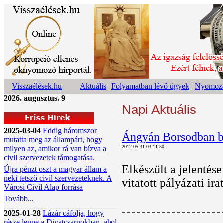
Visszaélések.hu
Aktuális
|
Folyamatban lévő ügyek
|
Nyomoza
2026. augusztus. 9
Napi Aktuális
2025-03-04
Eddig háromszor
Ángyán Borsodban b
mutatta meg az állampárt, hogy
2012-05-31 03:11:50
milyen az, amikor rá van bízva a
civil szervezetek támogatása.
Elkészült a jelentés
Újra pénzt oszt a magyar állam a
neki tetsző civil szervezeteknek. A
vitatott pályázati i
Városi Civil Alap forrása
Tovább...
2025-01-28
Lázár cáfolja, hogy
része lenne a Divatcsarnokban, ahol