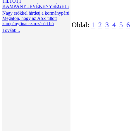
TILTOTT
KAMPÁNYTEVÉKENYSÉGET?
Nagy erőkkel hirdeti a kormánypárti
Megafon, hogy az ÁSZ tiltott
kampányfinanszírozásért bü
Oldal:
1
2
3
4
5
6
Tovább...