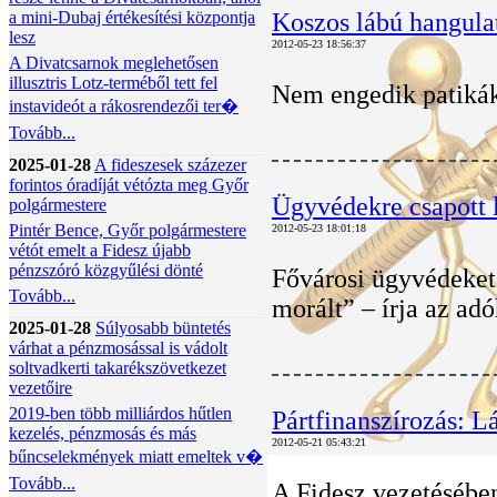
a mini-Dubaj értékesítési központja
Koszos lábú hangulat
lesz
2012-05-23 18:56:37
A Divatcsarnok meglehetősen
illusztris Lotz-terméből tett fel
Nem engedik patikákb
instavideót a rákosrendezői ter�
Tovább...
2025-01-28
A fideszesek százezer
forintos óradíját vétózta meg Győr
Ügyvédekre csapott l
polgármestere
Pintér Bence, Győr polgármestere
2012-05-23 18:01:18
vétót emelt a Fidesz újabb
pénzszóró közgyűlési dönté
Fővárosi ügyvédeket 
Tovább...
morált” – írja az ad
2025-01-28
Súlyosabb büntetés
várhat a pénzmosással is vádolt
soltvadkerti takarékszövetkezet
vezetőire
2019-ben több milliárdos hűtlen
Pártfinanszírozás: L
kezelés, pénzmosás és más
2012-05-21 05:43:21
bűncselekmények miatt emeltek v�
Tovább...
A Fidesz vezetésében