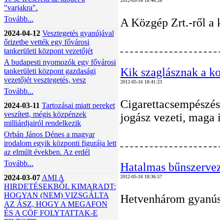
2012-05-16 18:46:26
"varjakra".
Tovább...
A Közgép Zrt.-ről a 
2024-04-12
Vesztegetés gyanújával
őrizetbe vették egy fővárosi
tankerületi központ vezetőjét
A budapesti nyomozók egy fővárosi
Kik szaglásznak a k
tankerületi központ gazdasági
vezetőjét vesztegetés, vesz
2012-05-16 18:41:23
Tovább...
Cigarettacsempészés
2024-03-11
Tartozásai miatt pereket
veszített, mégis közpénzek
jogász vezeti, maga i
milliárdjairól rendelkezik
Orbán János Dénes a magyar
irodalom egyik központi figurája lett
az elmúlt években. Az erdél
Tovább...
Hatalmas bűnszervez
2024-03-07
AMI A
2012-05-16 18:36:57
HIRDETÉSEKBŐL KIMARADT:
HOGYAN (NEM) VIZSGÁLTA
Hetvenhárom gyanúsí
AZ ÁSZ, HOGY A MEGAFON
ÉS A CÖF FOLYTATTAK-E