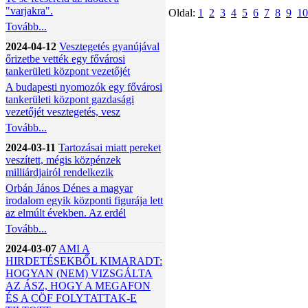
"varjakra".
Oldal:
1
2
3
4
5
6
7
8
9
10
Tovább...
2024-04-12
Vesztegetés gyanújával
őrizetbe vették egy fővárosi
tankerületi központ vezetőjét
A budapesti nyomozók egy fővárosi
tankerületi központ gazdasági
vezetőjét vesztegetés, vesz
Tovább...
2024-03-11
Tartozásai miatt pereket
veszített, mégis közpénzek
milliárdjairól rendelkezik
Orbán János Dénes a magyar
irodalom egyik központi figurája lett
az elmúlt években. Az erdél
Tovább...
2024-03-07
AMI A
HIRDETÉSEKBŐL KIMARADT:
HOGYAN (NEM) VIZSGÁLTA
AZ ÁSZ, HOGY A MEGAFON
ÉS A CÖF FOLYTATTAK-E