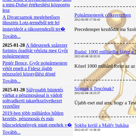
a mini-Dubaj értékesítési központja
lesz
Polgármesterek célkeresztben
A Divatcsarnok meglehetősen
2012-02-09 17:56:42
illusztris Lotz-terméből tett fel
instavideót a rákosrendezői ter�
Precedensper kezdődik ma Szoln
Tovább...
2025-01-28
A fideszesek százezer
forintos óradíját vétózta meg Győr
Budai: 1000 milliárdba fájhat a
polgármestere
2012-02-08 18:33:31
Pintér Bence, Győr polgármestere
Közel 1000 milliárd forint az a
vétót emelt a Fidesz újabb
pénzszóró közgyűlési dönté
Tovább...
Súgnak a Tescónak?
2025-01-28
Súlyosabb büntetés
2012-02-08 18:23:37
várhat a pénzmosással is vádolt
soltvadkerti takarékszövetkezet
Újabb eset utal arra, hogy a Te
vezetőire
2019-ben több milliárdos hűtlen
kezelés, pénzmosás és más
bűncselekmények miatt emeltek v�
Sokba kerül a Malév bukása
2012-02-07 13:38:50
Tovább...