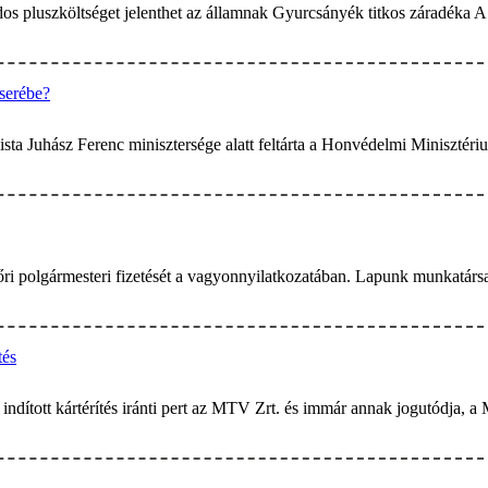
dos pluszköltséget jelenthet az államnak Gyurcsányék titkos záradéka A
cserébe?
lista Juhász Ferenc minisztersége alatt feltárta a Honvédelmi Minisztéri
ri polgármesteri fizetését a vagyonnyilatkozatában. Lapunk munkatársa a
tés
indított kártérítés iránti pert az MTV Zrt. és immár annak jogutódja, a