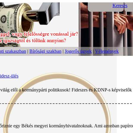
Keresés
ti szakaszban
|
Bírósági szakban
|
Jogerős ügyek
|
Vélemények
Fidesz-ülés
ilág elől a kormánypárti politikusok! Fideszes és KDNP-s képviselők 
enőriznie egy Békés megyei kormányhivatalnoknak. Ami azonban papíron