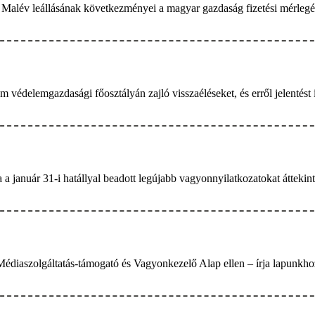
 Malév leállásának következményei a magyar gazdaság fizetési mérlegéb
um védelemgazdasági főosztályán zajló visszaéléseket, és erről jelentés
 január 31-i hatállyal beadott legújabb vagyonnyilatkozatokat áttekintv
 Médiaszolgáltatás-támogató és Vagyonkezelő Alap ellen – írja lapunkho