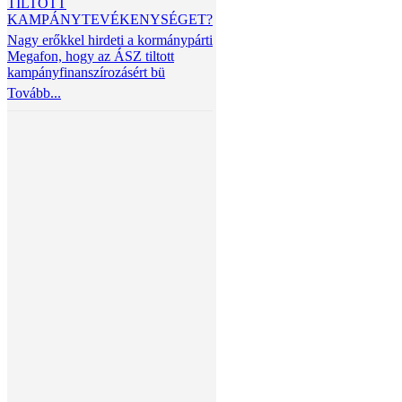
TILTOTT
KAMPÁNYTEVÉKENYSÉGET?
Nagy erőkkel hirdeti a kormánypárti
Megafon, hogy az ÁSZ tiltott
kampányfinanszírozásért bü
Tovább...