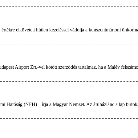
re elkövetett hűtlen kezeléssel vádolja a kunszentmártoni önkormányz
udapest Airport Zrt.-vel kötött szerződés tartalmaz, ha a Malév felszá
lmi Hatóság (NFH) – írja a Magyar Nemzet. Az áruházlánc a lap birtokáb