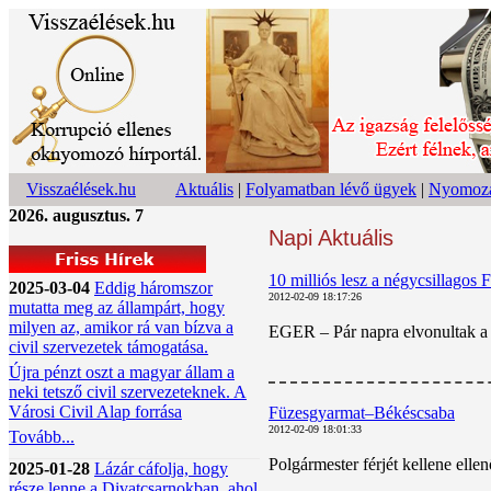
Visszaélések.hu
Aktuális
|
Folyamatban lévő ügyek
|
Nyomoza
2026. augusztus. 7
Napi Aktuális
10 milliós lesz a négycsillagos 
2025-03-04
Eddig háromszor
2012-02-09 18:17:26
mutatta meg az állampárt, hogy
milyen az, amikor rá van bízva a
EGER – Pár napra elvonultak a v
civil szervezetek támogatása.
Újra pénzt oszt a magyar állam a
neki tetsző civil szervezeteknek. A
Városi Civil Alap forrása
Füzesgyarmat–Békéscsaba
2012-02-09 18:01:33
Tovább...
Polgármester férjét kellene ell
2025-01-28
Lázár cáfolja, hogy
része lenne a Divatcsarnokban, ahol