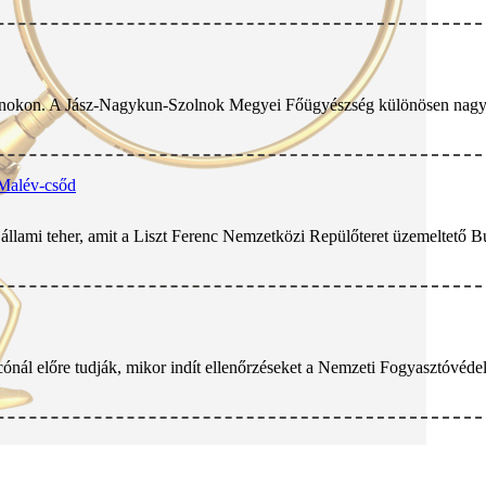
okon. A Jász-Nagykun-Szolnok Megyei Főügyészség különösen nagy érték
 Malév-csőd
z állami teher, amit a Liszt Ferenc Nemzetközi Repülőteret üzemeltető B
scónál előre tudják, mikor indít ellenőrzéseket a Nemzeti Fogyasztóvéde