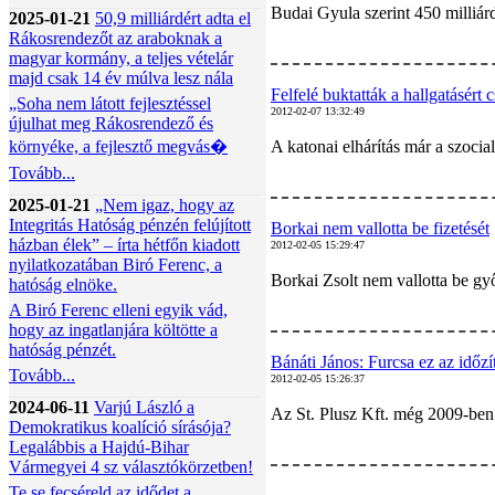
Budai Gyula szerint 450 milliár
2025-01-21
50,9 milliárdért adta el
Rákosrendezőt az araboknak a
magyar kormány, a teljes vételár
majd csak 14 év múlva lesz nála
Felfelé buktatták a hallgatásért 
„Soha nem látott fejlesztéssel
2012-02-07 13:32:49
újulhat meg Rákosrendező és
környéke, a fejlesztő megvás�
A katonai elhárítás már a szocia
Tovább...
2025-01-21
„Nem igaz, hogy az
Integritás Hatóság pénzén felújított
Borkai nem vallotta be fizetését
házban élek” – írta hétfőn kiadott
2012-02-05 15:29:47
nyilatkozatában Biró Ferenc, a
Borkai Zsolt nem vallotta be győ
hatóság elnöke.
A Biró Ferenc elleni egyik vád,
hogy az ingatlanjára költötte a
hatóság pénzét.
Bánáti János: Furcsa ez az időzí
Tovább...
2012-02-05 15:26:37
2024-06-11
Varjú László a
Az St. Plusz Kft. még 2009-ben 
Demokratikus koalíció sírásója?
Legalábbis a Hajdú-Bihar
Vármegyei 4 sz választókörzetben!
Te se fecséreld az idődet a