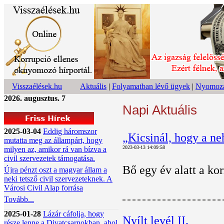
Visszaélések.hu
Aktuális
|
Folyamatban lévő ügyek
|
Nyomoza
2026. augusztus. 7
Napi Aktuális
2025-03-04
Eddig háromszor
„Kicsinál, hogy a n
mutatta meg az állampárt, hogy
2023-03-13 14:09:58
milyen az, amikor rá van bízva a
civil szervezetek támogatása.
Bő egy év alatt a ko
Újra pénzt oszt a magyar állam a
neki tetsző civil szervezeteknek. A
Városi Civil Alap forrása
Tovább...
2025-01-28
Lázár cáfolja, hogy
Nyílt levél II.
része lenne a Divatcsarnokban, ahol