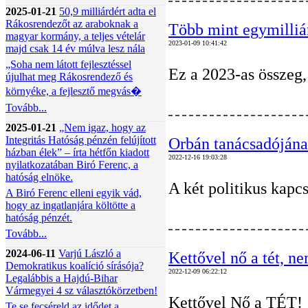
2025-01-21
50,9 milliárdért adta el
Rákosrendezőt az araboknak a
Több mint egymilliár
magyar kormány, a teljes vételár
2023-01-09 10:41:42
majd csak 14 év múlva lesz nála
„Soha nem látott fejlesztéssel
Ez a 2023-as összeg,
újulhat meg Rákosrendező és
környéke, a fejlesztő megvás�
Tovább...
2025-01-21
„Nem igaz, hogy az
Integritás Hatóság pénzén felújított
Orbán tanácsadójána
házban élek” – írta hétfőn kiadott
2022-12-16 19:03:28
nyilatkozatában Biró Ferenc, a
hatóság elnöke.
A két politikus kapc
A Biró Ferenc elleni egyik vád,
hogy az ingatlanjára költötte a
hatóság pénzét.
Tovább...
2024-06-11
Varjú László a
Kettővel nő a tét, ne
Demokratikus koalíció sírásója?
2022-12-09 06:22:12
Legalábbis a Hajdú-Bihar
Vármegyei 4 sz választókörzetben!
Kettővel Nő a TÉT!
Te se fecséreld az idődet a