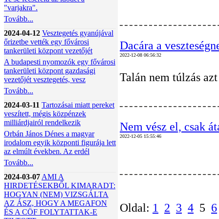
"varjakra".
Tovább...
2024-04-12
Vesztegetés gyanújával
őrizetbe vették egy fővárosi
Dacára a veszteségne
tankerületi központ vezetőjét
2022-12-08 06:56:32
A budapesti nyomozók egy fővárosi
tankerületi központ gazdasági
Talán nem túlzás azt
vezetőjét vesztegetés, vesz
Tovább...
2024-03-11
Tartozásai miatt pereket
veszített, mégis közpénzek
milliárdjairól rendelkezik
Nem vész el, csak át
Orbán János Dénes a magyar
2022-12-05 15:55:46
irodalom egyik központi figurája lett
az elmúlt években. Az erdél
Tovább...
2024-03-07
AMI A
HIRDETÉSEKBŐL KIMARADT:
HOGYAN (NEM) VIZSGÁLTA
AZ ÁSZ, HOGY A MEGAFON
Oldal:
1
2
3
4
5
6
ÉS A CÖF FOLYTATTAK-E