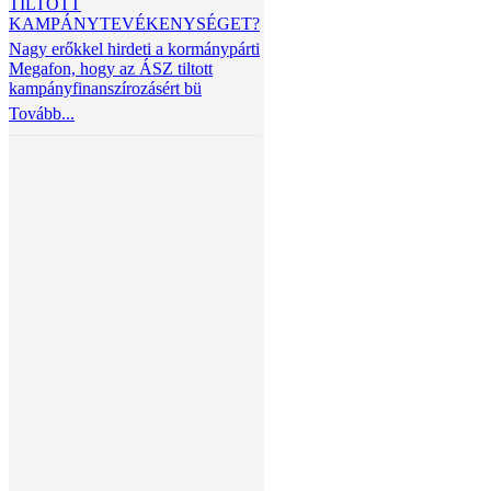
TILTOTT
KAMPÁNYTEVÉKENYSÉGET?
Nagy erőkkel hirdeti a kormánypárti
Megafon, hogy az ÁSZ tiltott
kampányfinanszírozásért bü
Tovább...