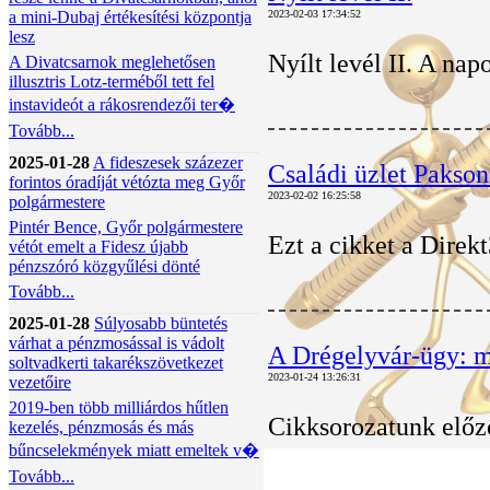
a mini-Dubaj értékesítési központja
2023-02-03 17:34:52
lesz
Nyílt levél II. A na
A Divatcsarnok meglehetősen
illusztris Lotz-terméből tett fel
instavideót a rákosrendezői ter�
Tovább...
2025-01-28
A fideszesek százezer
Családi üzlet Pakson
forintos óradíját vétózta meg Győr
2023-02-02 16:25:58
polgármestere
Pintér Bence, Győr polgármestere
Ezt a cikket a Direk
vétót emelt a Fidesz újabb
pénzszóró közgyűlési dönté
Tovább...
2025-01-28
Súlyosabb büntetés
várhat a pénzmosással is vádolt
A Drégelyvár-ügy: mi
soltvadkerti takarékszövetkezet
2023-01-24 13:26:31
vezetőire
2019-ben több milliárdos hűtlen
Cikksorozatunk előz
kezelés, pénzmosás és más
bűncselekmények miatt emeltek v�
Tovább...