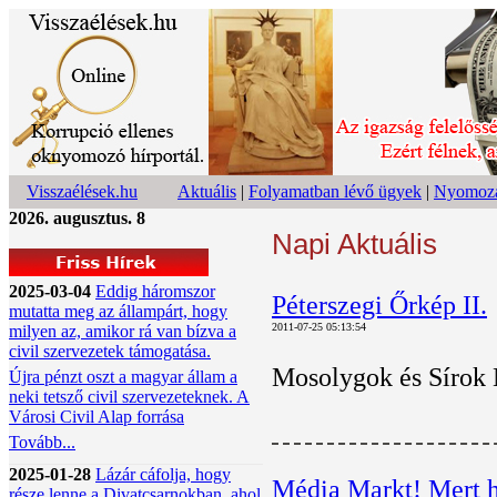
Visszaélések.hu
Aktuális
|
Folyamatban lévő ügyek
|
Nyomoza
2026. augusztus. 8
Napi Aktuális
2025-03-04
Eddig háromszor
Péterszegi Őrkép II.
mutatta meg az állampárt, hogy
2011-07-25 05:13:54
milyen az, amikor rá van bízva a
civil szervezetek támogatása.
Mosolygok és Sírok 
Újra pénzt oszt a magyar állam a
neki tetsző civil szervezeteknek. A
Városi Civil Alap forrása
Tovább...
2025-01-28
Lázár cáfolja, hogy
Média Markt! Mert h
része lenne a Divatcsarnokban, ahol