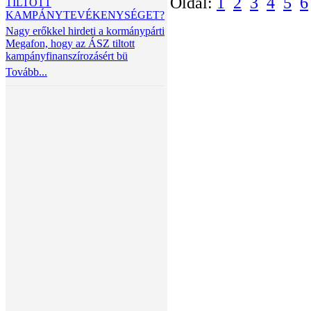
Oldal:
1
2
3
4
5
6
TILTOTT
KAMPÁNYTEVÉKENYSÉGET?
Nagy erőkkel hirdeti a kormánypárti
Megafon, hogy az ÁSZ tiltott
kampányfinanszírozásért bü
Tovább...