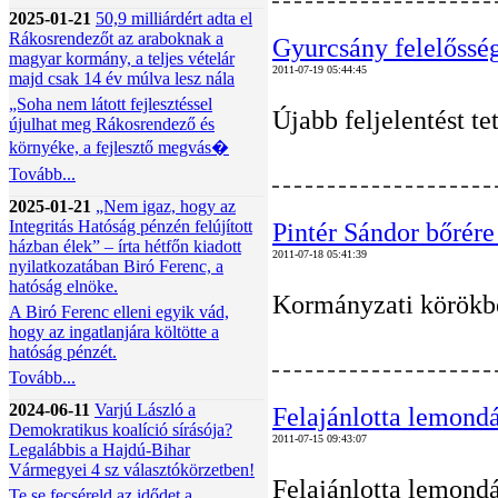
2025-01-21
50,9 milliárdért adta el
Rákosrendezőt az araboknak a
Gyurcsány felelősség
magyar kormány, a teljes vételár
2011-07-19 05:44:45
majd csak 14 év múlva lesz nála
„Soha nem látott fejlesztéssel
Újabb feljelentést t
újulhat meg Rákosrendező és
környéke, a fejlesztő megvás�
Tovább...
2025-01-21
„Nem igaz, hogy az
Integritás Hatóság pénzén felújított
Pintér Sándor bőrére
házban élek” – írta hétfőn kiadott
2011-07-18 05:41:39
nyilatkozatában Biró Ferenc, a
hatóság elnöke.
Kormányzati körökben
A Biró Ferenc elleni egyik vád,
hogy az ingatlanjára költötte a
hatóság pénzét.
Tovább...
2024-06-11
Varjú László a
Felajánlotta lemondá
Demokratikus koalíció sírásója?
2011-07-15 09:43:07
Legalábbis a Hajdú-Bihar
Vármegyei 4 sz választókörzetben!
Felajánlotta lemondá
Te se fecséreld az idődet a