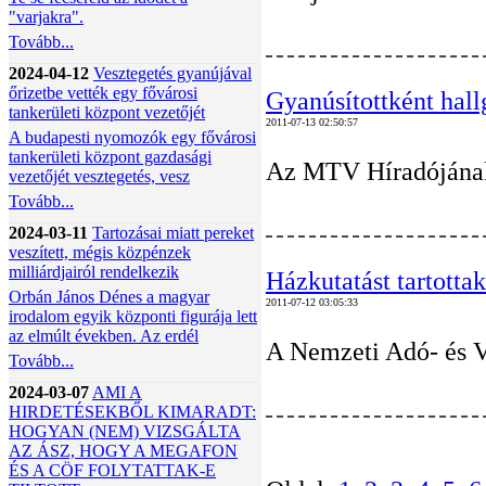
"varjakra".
Tovább...
2024-04-12
Vesztegetés gyanújával
őrizetbe vették egy fővárosi
Gyanúsítottként hall
tankerületi központ vezetőjét
2011-07-13 02:50:57
A budapesti nyomozók egy fővárosi
tankerületi központ gazdasági
Az MTV Híradójának é
vezetőjét vesztegetés, vesz
Tovább...
2024-03-11
Tartozásai miatt pereket
veszített, mégis közpénzek
milliárdjairól rendelkezik
Házkutatást tartotta
Orbán János Dénes a magyar
2011-07-12 03:05:33
irodalom egyik központi figurája lett
az elmúlt években. Az erdél
A Nemzeti Adó- és V
Tovább...
2024-03-07
AMI A
HIRDETÉSEKBŐL KIMARADT:
HOGYAN (NEM) VIZSGÁLTA
AZ ÁSZ, HOGY A MEGAFON
ÉS A CÖF FOLYTATTAK-E