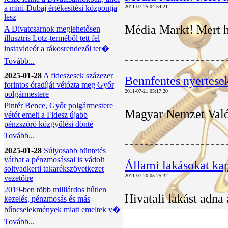
a mini-Dubaj értékesítési központja
2011-07-25 04:54:21
lesz
Média Markt! Mert h
A Divatcsarnok meglehetősen
illusztris Lotz-terméből tett fel
instavideót a rákosrendezői ter�
Tovább...
2025-01-28
A fideszesek százezer
Bennfentes nyertese
forintos óradíját vétózta meg Győr
2011-07-21 05:17:20
polgármestere
Pintér Bence, Győr polgármestere
Magyar Nemzet Valóba
vétót emelt a Fidesz újabb
pénzszóró közgyűlési dönté
Tovább...
2025-01-28
Súlyosabb büntetés
várhat a pénzmosással is vádolt
Állami lakásokat kap
soltvadkerti takarékszövetkezet
2011-07-20 05:25:32
vezetőire
2019-ben több milliárdos hűtlen
Hivatali lakást adna
kezelés, pénzmosás és más
bűncselekmények miatt emeltek v�
Tovább...