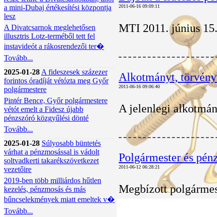
a mini-Dubaj értékesítési központja
2011-06-16 09:09:11
lesz
MTI 2011. június 15
A Divatcsarnok meglehetősen
illusztris Lotz-terméből tett fel
instavideót a rákosrendezői ter�
Tovább...
2025-01-28
A fideszesek százezer
Alkotmányt, törvényt 
forintos óradíját vétózta meg Győr
2011-06-16 09:06:40
polgármestere
Pintér Bence, Győr polgármestere
A jelenlegi alkotmán
vétót emelt a Fidesz újabb
pénzszóró közgyűlési dönté
Tovább...
2025-01-28
Súlyosabb büntetés
várhat a pénzmosással is vádolt
Polgármester és pénz
soltvadkerti takarékszövetkezet
2011-06-12 06:28:21
vezetőire
2019-ben több milliárdos hűtlen
Megbízott polgármest
kezelés, pénzmosás és más
bűncselekmények miatt emeltek v�
Tovább...