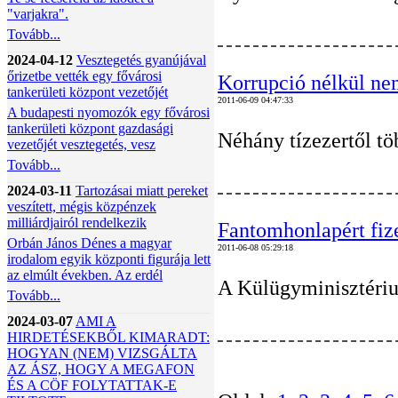
"varjakra".
Tovább...
2024-04-12
Vesztegetés gyanújával
őrizetbe vették egy fővárosi
Korrupció nélkül ne
tankerületi központ vezetőjét
2011-06-09 04:47:33
A budapesti nyomozók egy fővárosi
tankerületi központ gazdasági
Néhány tízezertől tö
vezetőjét vesztegetés, vesz
Tovább...
2024-03-11
Tartozásai miatt pereket
veszített, mégis közpénzek
milliárdjairól rendelkezik
Fantomhonlapért fiz
Orbán János Dénes a magyar
2011-06-08 05:29:18
irodalom egyik központi figurája lett
az elmúlt években. Az erdél
A Külügyminisztérium
Tovább...
2024-03-07
AMI A
HIRDETÉSEKBŐL KIMARADT:
HOGYAN (NEM) VIZSGÁLTA
AZ ÁSZ, HOGY A MEGAFON
ÉS A CÖF FOLYTATTAK-E