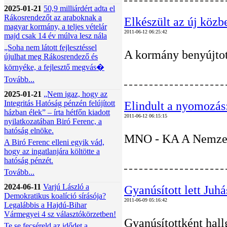
2025-01-21
50,9 milliárdért adta el
Rákosrendezőt az araboknak a
Elkészült az új közb
magyar kormány, a teljes vételár
2011-06-12 06:25:42
majd csak 14 év múlva lesz nála
„Soha nem látott fejlesztéssel
A kormány benyújtott
újulhat meg Rákosrendező és
környéke, a fejlesztő megvás�
Tovább...
2025-01-21
„Nem igaz, hogy az
Integritás Hatóság pénzén felújított
Elindult a nyomozás:
házban élek” – írta hétfőn kiadott
2011-06-12 06:15:15
nyilatkozatában Biró Ferenc, a
hatóság elnöke.
MNO - KA A Nemzeti 
A Biró Ferenc elleni egyik vád,
hogy az ingatlanjára költötte a
hatóság pénzét.
Tovább...
2024-06-11
Varjú László a
Gyanúsított lett Juh
Demokratikus koalíció sírásója?
2011-06-09 05:16:42
Legalábbis a Hajdú-Bihar
Vármegyei 4 sz választókörzetben!
Gyanúsítottként hall
Te se fecséreld az idődet a