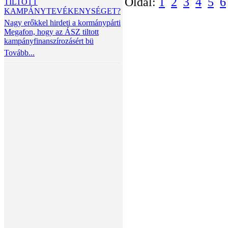
Oldal:
1
2
3
4
5
6
TILTOTT
KAMPÁNYTEVÉKENYSÉGET?
Nagy erőkkel hirdeti a kormánypárti
Megafon, hogy az ÁSZ tiltott
kampányfinanszírozásért bü
Tovább...