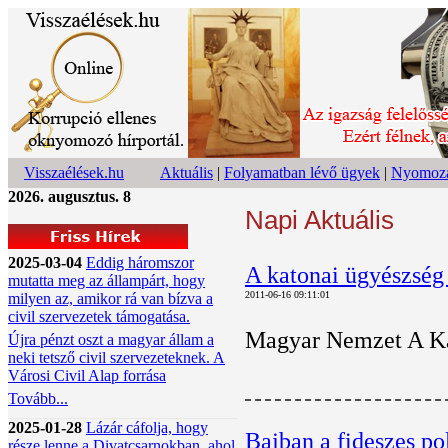
Visszaélések.hu
Aktuális
|
Folyamatban lévő ügyek
|
Nyomoza
2026. augusztus. 8
Napi Aktuális
2025-03-04
Eddig háromszor
A katonai ügyészség 
mutatta meg az állampárt, hogy
2011-06-16 09:11:01
milyen az, amikor rá van bízva a
civil szervezetek támogatása.
Magyar Nemzet A Kato
Újra pénzt oszt a magyar állam a
neki tetsző civil szervezeteknek. A
Városi Civil Alap forrása
Tovább...
2025-01-28
Lázár cáfolja, hogy
Bajban a fideszes po
része lenne a Divatcsarnokban, ahol