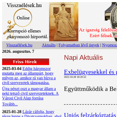
Visszaélések.hu
Aktuális
|
Folyamatban lévő ügyek
|
Nyomoza
2026. augusztus. 7
Napi Aktuális
2025-03-04
Eddig háromszor
Exbelügyesekkel és 
mutatta meg az állampárt, hogy
2022-10-28 18:20:52
milyen az, amikor rá van bízva a
civil szervezetek támogatása.
Együttműködik a Bel
Újra pénzt oszt a magyar állam a
neki tetsző civil szervezeteknek. A
Városi Civil Alap forrása
Tovább...
2025-01-28
Lázár cáfolja, hogy
Uniós felzárkóztatás
része lenne a Divatcsarnokban, ahol