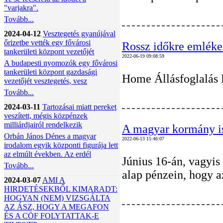
"varjakra".
Tovább...
2024-04-12
Vesztegetés gyanújával
őrizetbe vették egy fővárosi
Rossz időkre emléke
tankerületi központ vezetőjét
2022-06-19 09:08:59
A budapesti nyomozók egy fővárosi
tankerületi központ gazdasági
Home Állásfoglalás 
vezetőjét vesztegetés, vesz
Tovább...
2024-03-11
Tartozásai miatt pereket
veszített, mégis közpénzek
milliárdjairól rendelkezik
A magyar kormány is
Orbán János Dénes a magyar
2022-06-13 15:46:07
irodalom egyik központi figurája lett
az elmúlt években. Az erdél
Június 16-án, vagyis
Tovább...
alap pénzein, hogy az
2024-03-07
AMI A
HIRDETÉSEKBŐL KIMARADT:
HOGYAN (NEM) VIZSGÁLTA
AZ ÁSZ, HOGY A MEGAFON
ÉS A CÖF FOLYTATTAK-E