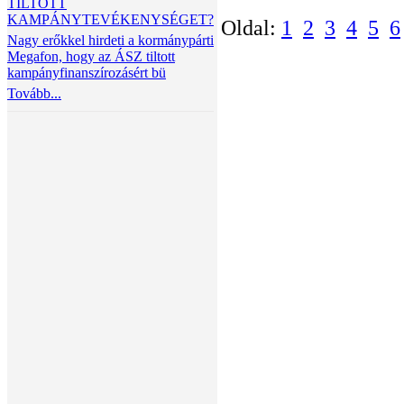
TILTOTT
KAMPÁNYTEVÉKENYSÉGET?
Oldal:
1
2
3
4
5
6
Nagy erőkkel hirdeti a kormánypárti
Megafon, hogy az ÁSZ tiltott
kampányfinanszírozásért bü
Tovább...