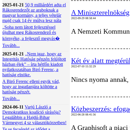
2025-01-21
50,9 milliárdért adta el
Rákosrendezőt az araboknak a
A Miniszterelnökség
magyar kormány, a teljes vételár
2022-09-29 08:58:44
majd csak 14 év múlva lesz nála
„Soha nem látott fejlesztéssel
A Nemzeti Kommuniká
újulhat meg Rákosrendező és
környéke, a fejlesztő megvás�
Tovább...
2025-01-21
„Nem igaz, hogy az
Integritás Hatóság pénzén felújított
Két év alatt megtérü
házban élek” – írta hétfőn kiadott
2022-07-10 15:32:29
nyilatkozatában Biró Ferenc, a
hatóság elnöke.
Nincs nyoma annak, h
A Biró Ferenc elleni egyik vád,
hogy az ingatlanjára költötte a
hatóság pénzét.
Tovább...
2024-06-11
Varjú László a
Közbeszerzés: efogad
Demokratikus koalíció sírásója?
2022-06-28 08:41:56
Legalábbis a Hajdú-Bihar
Vármegyei 4 sz választókörzetben!
A Graphisoft a piaci
Te se fecséreld az idődet a