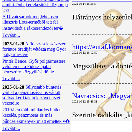
a mini-Dubaj értékesítési központja
2022-10-14 16:59:54
lesz
Hátrányos helyzetűek
A Divatcsarnok meglehetősen
illusztris Lotz-terméből tett fel
instavideót a rákosrendezői ter�
Tovább...
2025-01-28
A fideszesek százezer
https://eutaf.kormany
forintos óradíját vétózta meg Győr
2022-10-12 16:12:50
polgármestere
Pintér Bence, Győr polgármestere
Megszületett a dönté
vétót emelt a Fidesz újabb
pénzszóró közgyűlési dönté
Tovább...
2025-01-28
Súlyosabb büntetés
várhat a pénzmosással is vádolt
Navracsics: „Magyaro
soltvadkerti takarékszövetkezet
2022-10-12 15:46:31
vezetőire
2019-ben több milliárdos hűtlen
Szerinte radikális „
kezelés, pénzmosás és más
bűncselekmények miatt emeltek v�
Tovább...