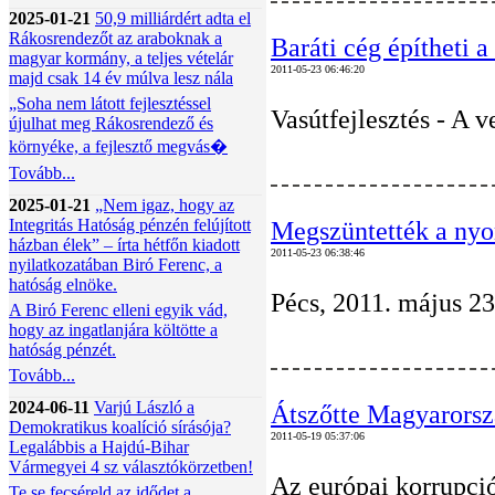
2025-01-21
50,9 milliárdért adta el
Rákosrendezőt az araboknak a
Baráti cég építheti a
magyar kormány, a teljes vételár
2011-05-23 06:46:20
majd csak 14 év múlva lesz nála
„Soha nem látott fejlesztéssel
Vasútfejlesztés - A
újulhat meg Rákosrendező és
környéke, a fejlesztő megvás�
Tovább...
2025-01-21
„Nem igaz, hogy az
Integritás Hatóság pénzén felújított
Megszüntették a nyom
házban élek” – írta hétfőn kiadott
2011-05-23 06:38:46
nyilatkozatában Biró Ferenc, a
hatóság elnöke.
Pécs, 2011. május 23
A Biró Ferenc elleni egyik vád,
hogy az ingatlanjára költötte a
hatóság pénzét.
Tovább...
2024-06-11
Varjú László a
Átszőtte Magyarorsz
Demokratikus koalíció sírásója?
2011-05-19 05:37:06
Legalábbis a Hajdú-Bihar
Vármegyei 4 sz választókörzetben!
Az európai korrupció
Te se fecséreld az idődet a