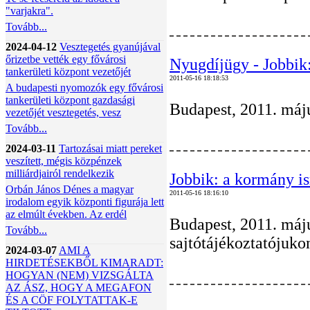
"varjakra".
Tovább...
2024-04-12
Vesztegetés gyanújával
őrizetbe vették egy fővárosi
Nyugdíjügy - Jobbik:
tankerületi központ vezetőjét
2011-05-16 18:18:53
A budapesti nyomozók egy fővárosi
tankerületi központ gazdasági
Budapest, 2011. május
vezetőjét vesztegetés, vesz
Tovább...
2024-03-11
Tartozásai miatt pereket
veszített, mégis közpénzek
milliárdjairól rendelkezik
Jobbik: a kormány is
Orbán János Dénes a magyar
2011-05-16 18:16:10
irodalom egyik központi figurája lett
az elmúlt években. Az erdél
Budapest, 2011. máju
Tovább...
sajtótájékoztatójuko
2024-03-07
AMI A
HIRDETÉSEKBŐL KIMARADT:
HOGYAN (NEM) VIZSGÁLTA
AZ ÁSZ, HOGY A MEGAFON
ÉS A CÖF FOLYTATTAK-E