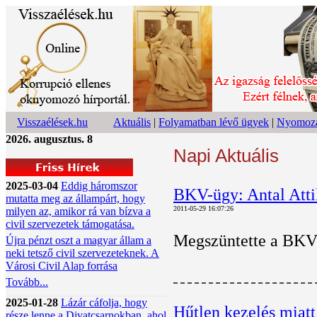
Visszaélések.hu
Aktuális
|
Folyamatban lévő ügyek
|
Nyomoza
2026. augusztus. 8
Napi Aktuális
2025-03-04
Eddig háromszor
BKV-ügy: Antal Atti
mutatta meg az állampárt, hogy
2011-05-29 16:07:26
milyen az, amikor rá van bízva a
civil szervezetek támogatása.
Megszüntette a BKV v
Újra pénzt oszt a magyar állam a
neki tetsző civil szervezeteknek. A
Városi Civil Alap forrása
Tovább...
2025-01-28
Lázár cáfolja, hogy
Hűtlen kezelés miat
része lenne a Divatcsarnokban, ahol