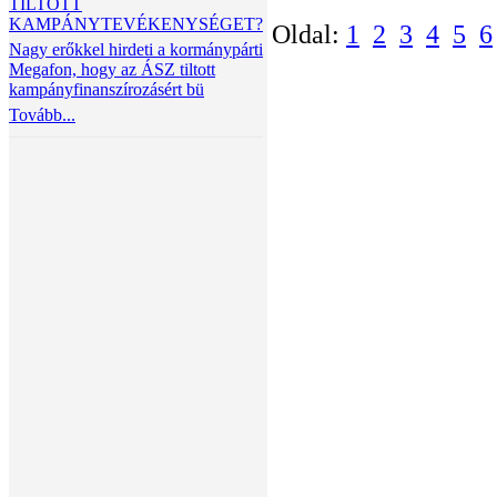
TILTOTT
KAMPÁNYTEVÉKENYSÉGET?
Oldal:
1
2
3
4
5
6
Nagy erőkkel hirdeti a kormánypárti
Megafon, hogy az ÁSZ tiltott
kampányfinanszírozásért bü
Tovább...