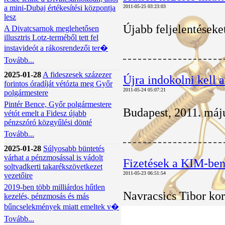
a mini-Dubaj értékesítési központja
2011-05-25 03:23:03
lesz
Újabb feljelentéseke
A Divatcsarnok meglehetősen
illusztris Lotz-terméből tett fel
instavideót a rákosrendezői ter�
Tovább...
2025-01-28
A fideszesek százezer
Újra indokolni kell a
forintos óradíját vétózta meg Győr
2011-05-24 05:07:21
polgármestere
Pintér Bence, Győr polgármestere
Budapest, 2011. máju
vétót emelt a Fidesz újabb
pénzszóró közgyűlési dönté
Tovább...
2025-01-28
Súlyosabb büntetés
várhat a pénzmosással is vádolt
Fizetések a KIM-ben:
soltvadkerti takarékszövetkezet
2011-05-23 06:51:54
vezetőire
2019-ben több milliárdos hűtlen
Navracsics Tibor kor
kezelés, pénzmosás és más
bűncselekmények miatt emeltek v�
Tovább...