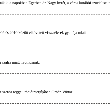
gatták ki a napokban Egerben dr. Nagy Imrét, a város korábbi szocialist
05 és 2010 között elkövetett visszaélések gyanúja miatt
i csalás miatt nyomoznak.
t szerda reggeli rádióinterjújában Orbán Viktor.