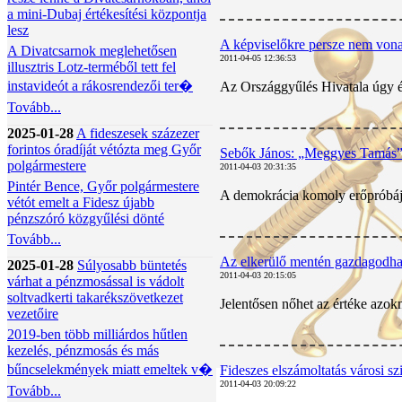
a mini-Dubaj értékesítési központja
lesz
A képviselőkre persze nem vona
A Divatcsarnok meglehetősen
2011-04-05 12:36:53
illusztris Lotz-terméből tett fel
instavideót a rákosrendezői ter�
Az Országgyűlés Hivatala úgy ér
Tovább...
2025-01-28
A fideszesek százezer
forintos óradíját vétózta meg Győr
Sebők János: „Meggyes Tamás” 
polgármestere
2011-04-03 20:31:35
Pintér Bence, Győr polgármestere
A demokrácia komoly erőpróbája 
vétót emelt a Fidesz újabb
pénzszóró közgyűlési dönté
Tovább...
Az elkerülő mentén gazdagodha
2025-01-28
Súlyosabb büntetés
2011-04-03 20:15:05
várhat a pénzmosással is vádolt
soltvadkerti takarékszövetkezet
Jelentősen nőhet az értéke azokn
vezetőire
2019-ben több milliárdos hűtlen
kezelés, pénzmosás és más
bűncselekmények miatt emeltek v�
Fideszes elszámoltatás városi 
2011-04-03 20:09:22
Tovább...