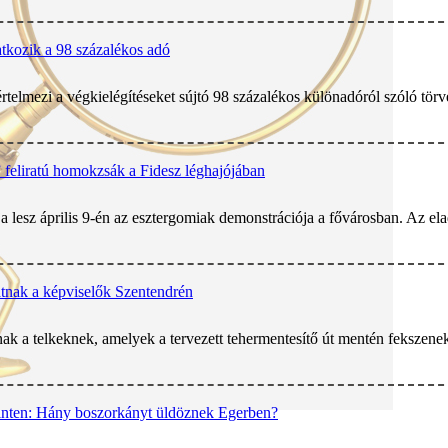
tkozik a 98 százalékos adó
telmezi a végkielégítéseket sújtó 98 százalékos különadóról szóló tör
feliratú homokzsák a Fidesz léghajójában
lesz április 9-én az esztergomiak demonstrációja a fővárosban. Az elad
tnak a képviselők Szentendrén
ak a telkeknek, amelyek a tervezett tehermentesítő út mentén fekszenek S
szinten: Hány boszorkányt üldöznek Egerben?