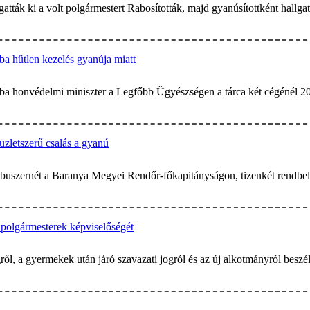
gatták ki a volt polgármestert Rabosították, majd gyanúsítottként hall
ba hűtlen kezelés gyanúja miatt
aba honvédelmi miniszter a Legfőbb Ügyészségen a tárca két cégénél 20
üzletszerű csalás a gyanú
ribuszernét a Baranya Megyei Rendőr-főkapitányságon, tizenkét rendbel
 polgármesterek képviselőségét
ről, a gyermekek után járó szavazati jogról és az új alkotmányról beszél