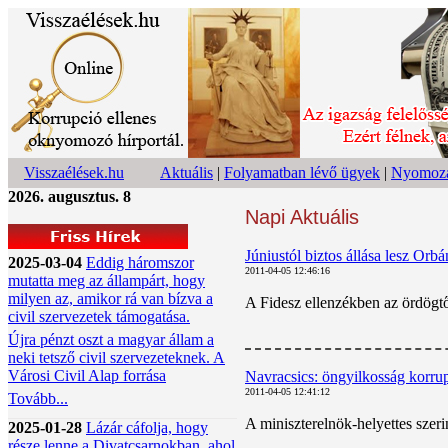
Visszaélések.hu
Aktuális
|
Folyamatban lévő ügyek
|
Nyomoza
2026. augusztus. 8
Napi Aktuális
Júniustól biztos állása lesz Or
2025-03-04
Eddig háromszor
2011-04-05 12:46:16
mutatta meg az állampárt, hogy
milyen az, amikor rá van bízva a
A Fidesz ellenzékben az ördögtő
civil szervezetek támogatása.
Újra pénzt oszt a magyar állam a
neki tetsző civil szervezeteknek. A
Városi Civil Alap forrása
Navracsics: öngyilkosság korrup
2011-04-05 12:41:12
Tovább...
A miniszterelnök-helyettes szer
2025-01-28
Lázár cáfolja, hogy
része lenne a Divatcsarnokban, ahol