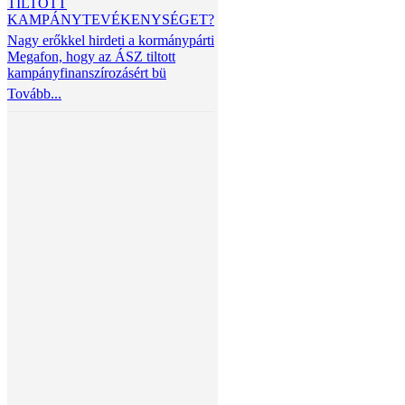
TILTOTT
KAMPÁNYTEVÉKENYSÉGET?
Nagy erőkkel hirdeti a kormánypárti
Megafon, hogy az ÁSZ tiltott
kampányfinanszírozásért bü
Tovább...