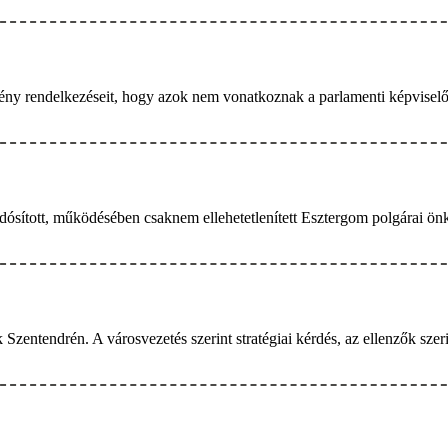
vény rendelkezéseit, hogy azok nem vonatkoznak a parlamenti képviselők
ósított, működésében csaknem ellehetetlenített Esztergom polgárai önko
zentendrén. A városvezetés szerint stratégiai kérdés, az ellenzők szeri