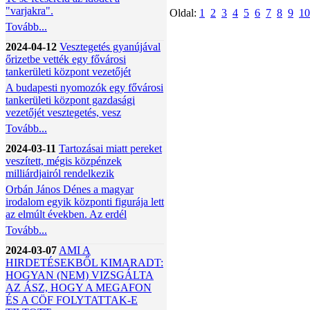
"varjakra".
Oldal:
1
2
3
4
5
6
7
8
9
10
Tovább...
2024-04-12
Vesztegetés gyanújával
őrizetbe vették egy fővárosi
tankerületi központ vezetőjét
A budapesti nyomozók egy fővárosi
tankerületi központ gazdasági
vezetőjét vesztegetés, vesz
Tovább...
2024-03-11
Tartozásai miatt pereket
veszített, mégis közpénzek
milliárdjairól rendelkezik
Orbán János Dénes a magyar
irodalom egyik központi figurája lett
az elmúlt években. Az erdél
Tovább...
2024-03-07
AMI A
HIRDETÉSEKBŐL KIMARADT:
HOGYAN (NEM) VIZSGÁLTA
AZ ÁSZ, HOGY A MEGAFON
ÉS A CÖF FOLYTATTAK-E