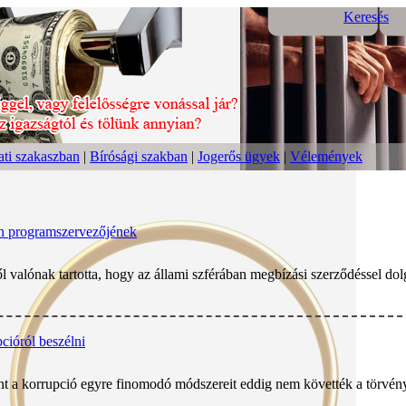
Keresés
ti szakaszban
|
Bírósági szakban
|
Jogerős ügyek
|
Vélemények
bán programszervezőjének
l valónak tartotta, hogy az állami szférában megbízási szerződéssel dol
cióról beszélni
int a korrupció egyre finomodó módszereit eddig nem követték a törvén