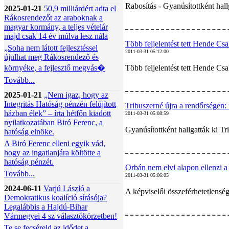
Rabosítás - Gyanúsítottként hall
2025-01-21
50,9 milliárdért adta el
Rákosrendezőt az araboknak a
magyar kormány, a teljes vételár
majd csak 14 év múlva lesz nála
Több feljelentést tett Hende Csa
„Soha nem látott fejlesztéssel
2011-03-31 05:12:00
újulhat meg Rákosrendező és
környéke, a fejlesztő megvás�
Több feljelentést tett Hende Cs
Tovább...
2025-01-21
„Nem igaz, hogy az
Integritás Hatóság pénzén felújított
Tribuszerné újra a rendőrségen: 
házban élek” – írta hétfőn kiadott
2011-03-31 05:08:59
nyilatkozatában Biró Ferenc, a
Gyanúsítottként hallgatták ki T
hatóság elnöke.
A Biró Ferenc elleni egyik vád,
hogy az ingatlanjára költötte a
hatóság pénzét.
Orbán nem elvi alapon ellenzi a
Tovább...
2011-03-31 05:06:05
2024-06-11
Varjú László a
A képviselői összeférhetetlenség
Demokratikus koalíció sírásója?
Legalábbis a Hajdú-Bihar
Vármegyei 4 sz választókörzetben!
Te se fecséreld az idődet a