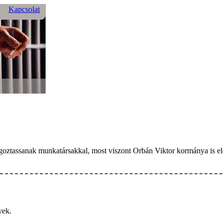
Kapcsolat
goztassanak munkatársakkal, most viszont Orbán Viktor kormánya is elős
yek.