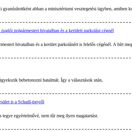
ki gyanúsítottként abban a minisztériumi vesztegetési ügyben, amiben ko
uglói polgármesteri hivatalban és a kerületi parkolási cégnél
mesteri hivatalban és a kerület parkolásért is felelős cégénél. A hírt mege
igyekszik bebetonozni hatalmát. Így a választások után,
ület is a Schadl-ügyről
és tegye egyértelművé, nem tűr meg ilyen magatartást.