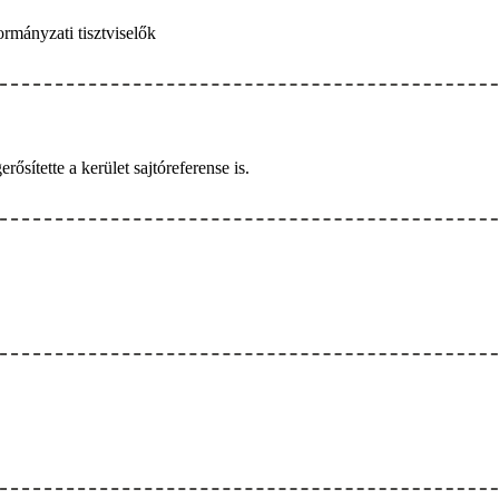
rmányzati tisztviselők
rősítette a kerület sajtóreferense is.