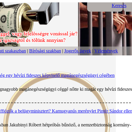
Keresés
ti szakaszban
|
Bírósági szakban
|
Jogerős ügyek
|
Vélemények
ereség egy hévízi fideszes képviselő magánegészségügyi cégében
egnagyobb magánegészségügyi céggé nőtte ki magát egy hévízi fideszes
fiózók a belügyminisztert? Kamugyanús merénylet Pintér Sándor elle
ákban Jakubinyi Róbert hétpróbás bűnöző, a nemzetbiztonság kormány- és