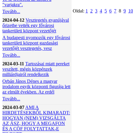
"varjakra".
Oldal:
1
2
3
4
5
6
7
8
9
10
Tovább...
2024-04-12
Vesztegetés gyanújával
őrizetbe vették egy fővárosi
tankerületi központ vezetőjét
A budapesti nyomozók egy fővárosi
tankerületi központ gazdasági
vezetőjét vesztegetés, vesz
Tovább...
2024-03-11
Tartozásai miatt pereket
veszített, mégis közpénzek
milliárdjairól rendelkezik
Orbán János Dénes a magyar
irodalom egyik központi figurája lett
az elmúlt években. Az erdél
Tovább...
2024-03-07
AMI A
HIRDETÉSEKBŐL KIMARADT:
HOGYAN (NEM) VIZSGÁLTA
AZ ÁSZ, HOGY A MEGAFON
ÉS A CÖF FOLYTATTAK-E