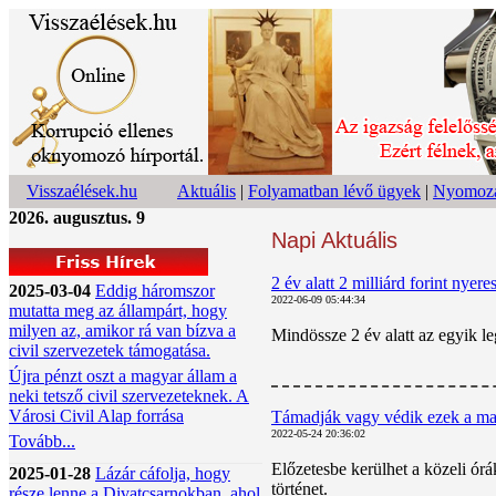
Visszaélések.hu
Aktuális
|
Folyamatban lévő ügyek
|
Nyomoza
2026. augusztus. 9
Napi Aktuális
2 év alatt 2 milliárd forint ny
2025-03-04
Eddig háromszor
2022-06-09 05:44:34
mutatta meg az állampárt, hogy
milyen az, amikor rá van bízva a
Mindössze 2 év alatt az egyik l
civil szervezetek támogatása.
Újra pénzt oszt a magyar állam a
neki tetsző civil szervezeteknek. A
Városi Civil Alap forrása
Támadják vagy védik ezek a maf
2022-05-24 20:36:02
Tovább...
Előzetesbe kerülhet a közeli ór
2025-01-28
Lázár cáfolja, hogy
történet.
része lenne a Divatcsarnokban, ahol