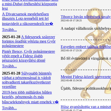
a mini-Dubaj értékesítési központja
lesz
A Divatcsarnok meglehetősen
Tiborcz István nővérének tavaly 
illusztris Lotz-terméből tett fel
2022-05-19 17:28:25
instavideót a rákosrendezői ter�
A nadapi vállalkozás székhelye 
Tovább...
2025-01-28
A fideszesek százezer
forintos óradíját vétózta meg Győr
polgármestere
Egyetlen embert találtak felelősn
2022-05-19 17:23:35
Pintér Bence, Győr polgármestere
vétót emelt a Fidesz újabb
Bő fél évtizeddel a vizsgálatok 
pénzszóró közgyűlési dönté
Tovább...
2025-01-28
Súlyosabb büntetés
Megint Fidesz-közeli szervezet
várhat a pénzmosással is vádolt
2022-05-08 15:34:56
soltvadkerti takarékszövetkezet
vezetőire
Újabb, fideszes politikusokhoz 
2019-ben több milliárdos hűtlen
kezelés, pénzmosás és más
bűncselekmények miatt emeltek v�
Húsz gyanúsítottja van a minisz
Tovább...
2022-05-06 15:27:44