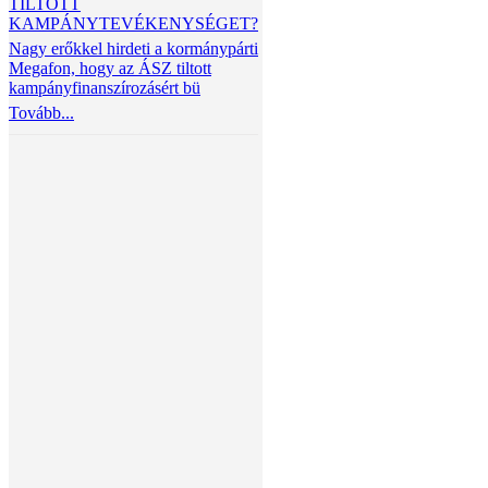
TILTOTT
KAMPÁNYTEVÉKENYSÉGET?
Nagy erőkkel hirdeti a kormánypárti
Megafon, hogy az ÁSZ tiltott
kampányfinanszírozásért bü
Tovább...