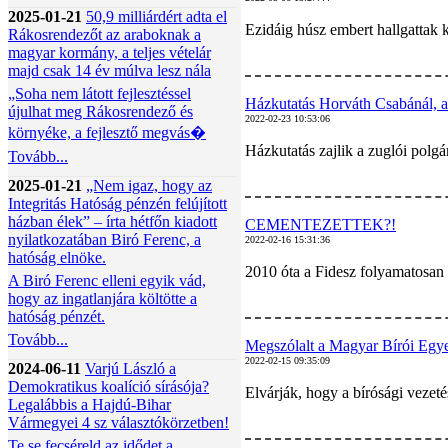
2025-01-21
50,9 milliárdért adta el
Ezidáig húsz embert hallgattak 
Rákosrendezőt az araboknak a
magyar kormány, a teljes vételár
majd csak 14 év múlva lesz nála
„Soha nem látott fejlesztéssel
Házkutatás Horváth Csabánál, a z
újulhat meg Rákosrendező és
2022-02-23 10:53:06
környéke, a fejlesztő megvás�
Házkutatás zajlik a zuglói polgár
Tovább...
2025-01-21
„Nem igaz, hogy az
Integritás Hatóság pénzén felújított
házban élek” – írta hétfőn kiadott
CEMENTEZETTEK?!
nyilatkozatában Biró Ferenc, a
2022-02-16 15:31:36
hatóság elnöke.
2010 óta a Fidesz folyamatosan 
A Biró Ferenc elleni egyik vád,
hogy az ingatlanjára költötte a
hatóság pénzét.
Tovább...
Megszólalt a Magyar Bírói Egyes
2022-02-15 09:35:09
2024-06-11
Varjú László a
Demokratikus koalíció sírásója?
Elvárják, hogy a bírósági vezet
Legalábbis a Hajdú-Bihar
Vármegyei 4 sz választókörzetben!
Te se fecséreld az idődet a