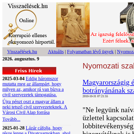
Visszaélések.hu
Aktuális
|
Folyamatban lévő ügyek
|
Nyomoza
2026. augusztus. 9
Nyomozati sza
2025-03-04
Eddig háromszor
Magyarországig é
mutatta meg az állampárt, hogy
botrányánának sz
milyen az, amikor rá van bízva a
civil szervezetek támogatása.
2010-10-31 07:21:55
Újra pénzt oszt a magyar állam a
neki tetsző civil szervezeteknek. A
"Ne legyünk naí
Városi Civil Alap forrása
üzlettel kapcsola
Tovább...
lobbitevékenység"
2025-01-28
Lázár cáfolja, hogy
része lenne a Divatcsarnokban, ahol