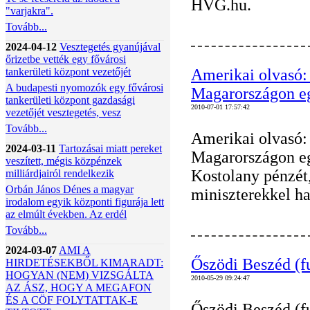
HVG.hu.
"varjakra".
Tovább...
2024-04-12
Vesztegetés gyanújával
őrizetbe vették egy fővárosi
tankerületi központ vezetőjét
Amerikai olvasó: 
A budapesti nyomozók egy fővárosi
Magarországon eg
tankerületi központ gazdasági
2010-07-01 17:57:42
vezetőjét vesztegetés, vesz
Tovább...
Amerikai olvasó: 
2024-03-11
Tartozásai miatt pereket
Magarországon eg
veszített, mégis közpénzek
Kostolany pénzét
milliárdjairól rendelkezik
Orbán János Dénes a magyar
miniszterekkel h
irodalom egyik központi figurája lett
az elmúlt években. Az erdél
Tovább...
2024-03-07
AMI A
Őszödi Beszéd (fu
HIRDETÉSEKBŐL KIMARADT:
HOGYAN (NEM) VIZSGÁLTA
2010-05-29 09:24:47
AZ ÁSZ, HOGY A MEGAFON
ÉS A CÖF FOLYTATTAK-E
Őszödi Beszéd (fu