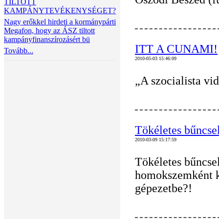
TILTOTT
KAMPÁNYTEVÉKENYSÉGET?
Nagy erőkkel hirdeti a kormánypárti
Megafon, hogy az ÁSZ tiltott
kampányfinanszírozásért bü
ITT A CUNAMI!
Tovább...
2010-05-03 15:46:09
„A szocialista vi
Tökéletes bűncse
2010-03-09 15:17:59
Tökéletes bűncs
homokszemként ke
gépezetbe?!