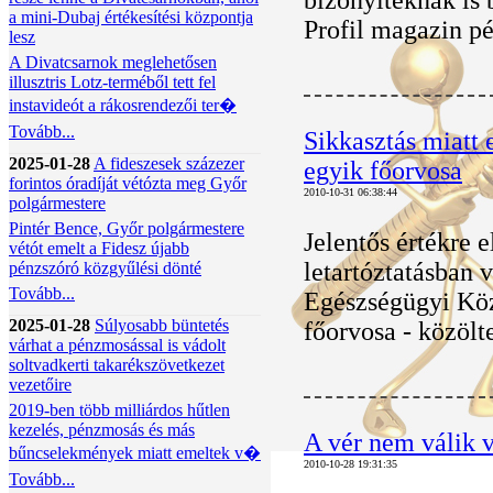
bizonyítéknak is 
a mini-Dubaj értékesítési központja
Profil magazin pé
lesz
A Divatcsarnok meglehetősen
illusztris Lotz-terméből tett fel
instavideót a rákosrendezői ter�
Tovább...
Sikkasztás miatt
2025-01-28
A fideszesek százezer
egyik főorvosa
forintos óradíját vétózta meg Győr
2010-10-31 06:38:44
polgármestere
Pintér Bence, Győr polgármestere
Jelentős értékre e
vétót emelt a Fidesz újabb
letartóztatásban
pénzszóró közgyűlési dönté
Tovább...
Egészségügyi Köz
2025-01-28
Súlyosabb büntetés
főorvosa - közölt
várhat a pénzmosással is vádolt
soltvadkerti takarékszövetkezet
vezetőire
2019-ben több milliárdos hűtlen
kezelés, pénzmosás és más
A vér nem válik v
bűncselekmények miatt emeltek v�
2010-10-28 19:31:35
Tovább...