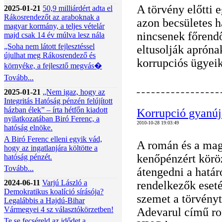
A törvény előtti 
2025-01-21
50,9 milliárdért adta el
Rákosrendezőt az araboknak a
azon becsületes h
magyar kormány, a teljes vételár
nincsenek főrendő
majd csak 14 év múlva lesz nála
„Soha nem látott fejlesztéssel
eltusolják aprón
újulhat meg Rákosrendező és
korrupciós ügyeik
környéke, a fejlesztő megvás�
Tovább...
2025-01-21
„Nem igaz, hogy az
Integritás Hatóság pénzén felújított
házban élek” – írta hétfőn kiadott
Korrupció gyanúj
nyilatkozatában Biró Ferenc, a
2010-10-28 19:03:49
hatóság elnöke.
A Biró Ferenc elleni egyik vád,
A román és a mag
hogy az ingatlanjára költötte a
kenőpénzért köröz
hatóság pénzét.
Tovább...
átengedni a határ
2024-06-11
Varjú László a
rendelkezők eset
Demokratikus koalíció sírásója?
szemet a törvényt
Legalábbis a Hajdú-Bihar
Vármegyei 4 sz választókörzetben!
Adevarul című ro
Te se fecséreld az idődet a