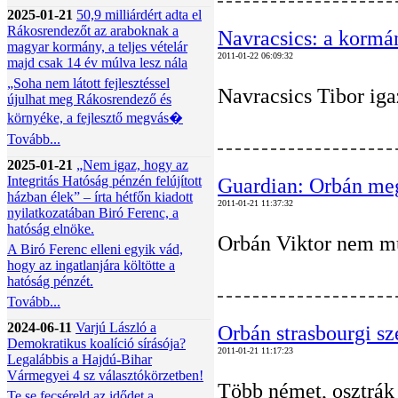
2025-01-21
50,9 milliárdért adta el
Rákosrendezőt az araboknak a
Navracsics: a kormá
magyar kormány, a teljes vételár
2011-01-22 06:09:32
majd csak 14 év múlva lesz nála
„Soha nem látott fejlesztéssel
Navracsics Tibor iga
újulhat meg Rákosrendező és
környéke, a fejlesztő megvás�
Tovább...
2025-01-21
„Nem igaz, hogy az
Integritás Hatóság pénzén felújított
Guardian: Orbán meg
házban élek” – írta hétfőn kiadott
2011-01-21 11:37:32
nyilatkozatában Biró Ferenc, a
hatóság elnöke.
Orbán Viktor nem mut
A Biró Ferenc elleni egyik vád,
hogy az ingatlanjára költötte a
hatóság pénzét.
Tovább...
2024-06-11
Varjú László a
Orbán strasbourgi sz
Demokratikus koalíció sírásója?
2011-01-21 11:17:23
Legalábbis a Hajdú-Bihar
Vármegyei 4 sz választókörzetben!
Több német, osztrák 
Te se fecséreld az idődet a