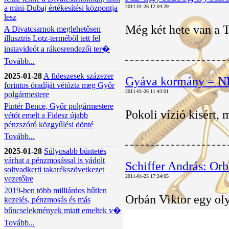
a mini-Dubaj értékesítési központja
2011-01-26 12:04:29
lesz
Még két hete van a T
A Divatcsarnok meglehetősen
illusztris Lotz-terméből tett fel
instavideót a rákosrendezői ter�
Tovább...
2025-01-28
A fideszesek százezer
Gyáva kormány =
forintos óradíját vétózta meg Győr
2011-01-26 11:43:01
polgármestere
Pintér Bence, Győr polgármestere
Pokoli vízió kisért, 
vétót emelt a Fidesz újabb
pénzszóró közgyűlési dönté
Tovább...
2025-01-28
Súlyosabb büntetés
várhat a pénzmosással is vádolt
Schiffer András: Orb
soltvadkerti takarékszövetkezet
2011-01-23 17:24:05
vezetőire
2019-ben több milliárdos hűtlen
Orbán Viktor egy oly
kezelés, pénzmosás és más
bűncselekmények miatt emeltek v�
Tovább...