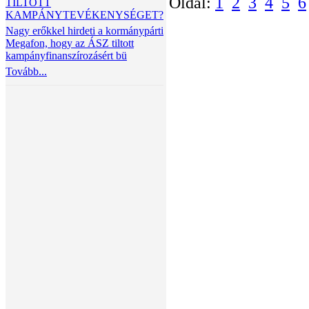
Oldal:
1
2
3
4
5
6
TILTOTT
KAMPÁNYTEVÉKENYSÉGET?
Nagy erőkkel hirdeti a kormánypárti
Megafon, hogy az ÁSZ tiltott
kampányfinanszírozásért bü
Tovább...