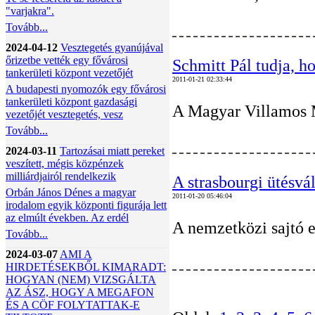
"varjakra".
Tovább...
2024-04-12
Vesztegetés gyanújával
őrizetbe vették egy fővárosi
Schmitt Pál tudja, ho
tankerületi központ vezetőjét
2011-01-21 02:33:44
A budapesti nyomozók egy fővárosi
tankerületi központ gazdasági
A Magyar Villamos Mű
vezetőjét vesztegetés, vesz
Tovább...
2024-03-11
Tartozásai miatt pereket
veszített, mégis közpénzek
milliárdjairól rendelkezik
A strasbourgi ütésvál
Orbán János Dénes a magyar
2011-01-20 05:46:04
irodalom egyik központi figurája lett
az elmúlt években. Az erdél
A nemzetközi sajtó e
Tovább...
2024-03-07
AMI A
HIRDETÉSEKBŐL KIMARADT:
HOGYAN (NEM) VIZSGÁLTA
AZ ÁSZ, HOGY A MEGAFON
ÉS A CÖF FOLYTATTAK-E