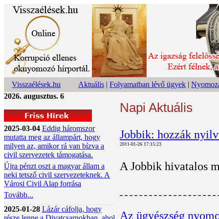
Visszaélések.hu
Aktuális
|
Folyamatban lévő ügyek
|
Nyomoza
2026. augusztus. 6
Napi Aktuális
2025-03-04
Eddig háromszor
Jobbik: hozzák nyilv
mutatta meg az állampárt, hogy
2011-01-26 17:15:23
milyen az, amikor rá van bízva a
civil szervezetek támogatása.
A Jobbik hivatalos m
Újra pénzt oszt a magyar állam a
neki tetsző civil szervezeteknek. A
Városi Civil Alap forrása
Tovább...
2025-01-28
Lázár cáfolja, hogy
Az ügyészség nyomo
része lenne a Divatcsarnokban, ahol