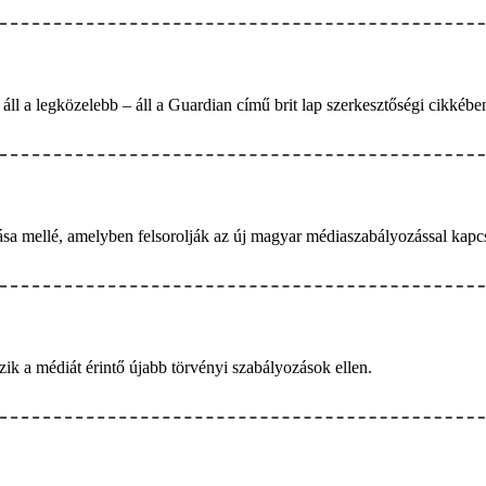
ll a legközelebb – áll a Guardian című brit lap szerkesztőségi cikkébe
sa mellé, amelyben felsorolják az új magyar médiaszabályozással kapcsol
ik a médiát érintő újabb törvényi szabályozások ellen.