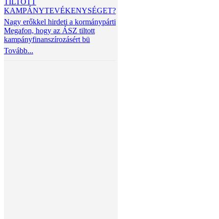
TILTOTT
KAMPÁNYTEVÉKENYSÉGET?
Nagy erőkkel hirdeti a kormánypárti
Megafon, hogy az ÁSZ tiltott
kampányfinanszírozásért bü
Tovább...