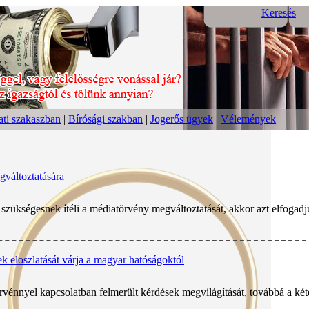
Keresés
ti szakaszban
|
Bírósági szakban
|
Jogerős ügyek
|
Vélemények
gváltoztatására
zükségesnek ítéli a médiatörvény megváltoztatását, akkor azt elfogadjuk
k eloszlatását várja a magyar hatóságoktól
rvénnyel kapcsolatban felmerült kérdések megvilágítását, továbbá a ké