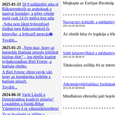
Megkapta az Európai Bizottság a
2025-01-21
50,9 milliárdért adta el
Rákosrendezőt az araboknak a
magyar kormány, a teljes vételár
majd csak 14 év múlva lesz nála
Navracsics kritizált: a médiatör
„Soha nem látott fejlesztéssel
2011-01-03 08:20:09
újulhat meg Rákosrendező és
környéke, a fejlesztő megvás�
Az elmúlt húsz év logikája a fél
Tovább...
2025-01-21
„Nem igaz, hogy az
Integritás Hatóság pénzén felújított
Sötét képernyőkkel a médiatörv
házban élek” – írta hétfőn kiadott
2011-01-03 08:06:47
nyilatkozatában Biró Ferenc, a
Tiltakozásra szólítja fel az int
hatóság elnöke.
A Biró Ferenc elleni egyik vád,
hogy az ingatlanjára költötte a
hatóság pénzét.
Alkotmánybírósághoz fordulnak 
Tovább...
2011-01-03 08:00:00
2024-06-11
Varjú László a
Mindhárom ellenzéki párt bejele
Demokratikus koalíció sírásója?
Legalábbis a Hajdú-Bihar
Vármegyei 4 sz választókörzetben!
Te se fecséreld az idődet a