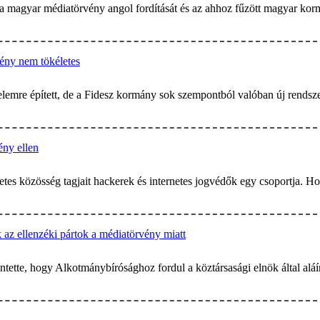
 magyar médiatörvény angol fordítását és az ahhoz fűzött magyar kormány
vény nem tökéletes
elemre épített, de a Fidesz kormány sok szempontból valóban új rendszer
ény ellen
ernetes közösség tagjait hackerek és internetes jogvédők egy csoportja. 
az ellenzéki pártok a médiatörvény miatt
ntette, hogy Alkotmánybírósághoz fordul a köztársasági elnök által al