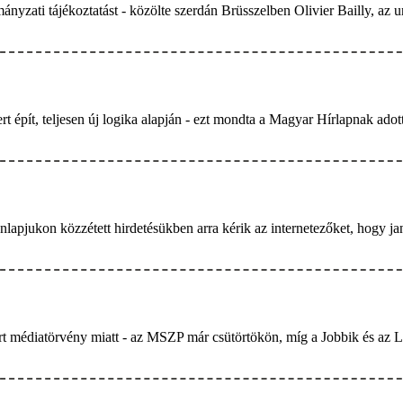
zati tájékoztatást - közölte szerdán Brüsszelben Olivier Bailly, az un
t épít, teljesen új logika alapján - ezt mondta a Magyar Hírlapnak adott
Honlapjukon közzétett hirdetésükben arra kérik az internetezőket, hogy j
áírt médiatörvény miatt - az MSZP már csütörtökön, míg a Jobbik és az