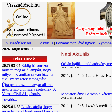
Visszaélések.hu
Aktuális
|
Folyamatban lévő ügyek
|
Nyomoza
2026. augusztus. 9
Napi Aktuális
Orbán hajlik a médiatörvény me
2025-03-04
Eddig háromszor
2011-01-06 16:25:27
mutatta meg az állampárt, hogy
milyen az, amikor rá van bízva a
2011. január 6. 12:42 Ha az EU s
civil szervezetek támogatása.
Újra pénzt oszt a magyar állam a
neki tetsző civil szervezeteknek. A
Városi Civil Alap forrása
Médiatörvény: Barroso a kételye
2011-01-05 14:58:26
Tovább...
2011. január 5. 14:40 A médiatö
2025-01-28
Lázár cáfolja, hogy
része lenne a Divatcsarnokban, ahol