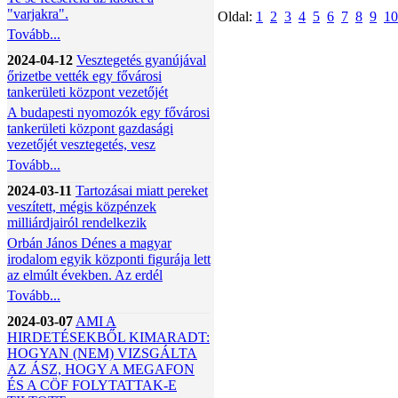
"varjakra".
Oldal:
1
2
3
4
5
6
7
8
9
10
Tovább...
2024-04-12
Vesztegetés gyanújával
őrizetbe vették egy fővárosi
tankerületi központ vezetőjét
A budapesti nyomozók egy fővárosi
tankerületi központ gazdasági
vezetőjét vesztegetés, vesz
Tovább...
2024-03-11
Tartozásai miatt pereket
veszített, mégis közpénzek
milliárdjairól rendelkezik
Orbán János Dénes a magyar
irodalom egyik központi figurája lett
az elmúlt években. Az erdél
Tovább...
2024-03-07
AMI A
HIRDETÉSEKBŐL KIMARADT:
HOGYAN (NEM) VIZSGÁLTA
AZ ÁSZ, HOGY A MEGAFON
ÉS A CÖF FOLYTATTAK-E