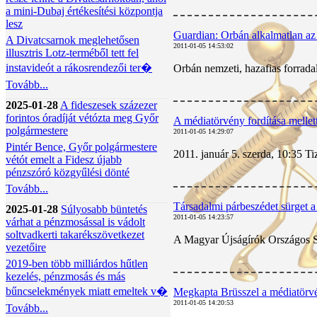
a mini-Dubaj értékesítési központja
lesz
Guardian: Orbán alkalmatlan az
A Divatcsarnok meglehetősen
2011-01-05 14:53:02
illusztris Lotz-terméből tett fel
instavideót a rákosrendezői ter�
Orbán nemzeti, hazafias forrada
Tovább...
2025-01-28
A fideszesek százezer
forintos óradíját vétózta meg Győr
A médiatörvény fordítása mellet
polgármestere
2011-01-05 14:29:07
Pintér Bence, Győr polgármestere
2011. január 5. szerda, 10:35 Ti
vétót emelt a Fidesz újabb
pénzszóró közgyűlési dönté
Tovább...
Társadalmi párbeszédet sürget
2025-01-28
Súlyosabb büntetés
2011-01-05 14:23:57
várhat a pénzmosással is vádolt
soltvadkerti takarékszövetkezet
A Magyar Újságírók Országos Szö
vezetőire
2019-ben több milliárdos hűtlen
kezelés, pénzmosás és más
bűncselekmények miatt emeltek v�
Megkapta Brüsszel a médiatörvé
2011-01-05 14:20:53
Tovább...