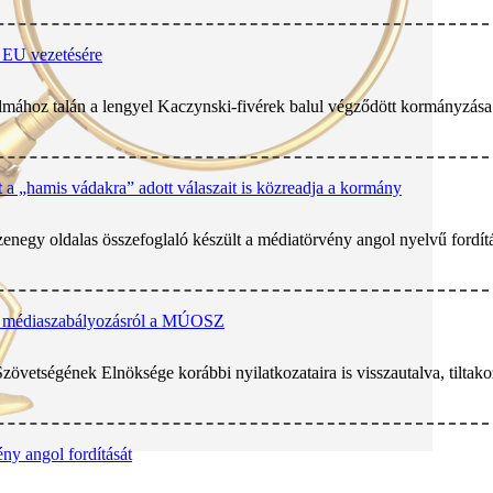
 EU vezetésére
lmához talán a lengyel Kaczynski-fivérek balul végződött kormányzása á
t a „hamis vádakra” adott válaszait is közreadja a kormány
zenegy oldalas összefoglaló készült a médiatörvény angol nyelvű fordítá
 a médiaszabályozásról a MÚOSZ
vetségének Elnöksége korábbi nyilatkozataira is visszautalva, tiltakoz
ny angol fordítását