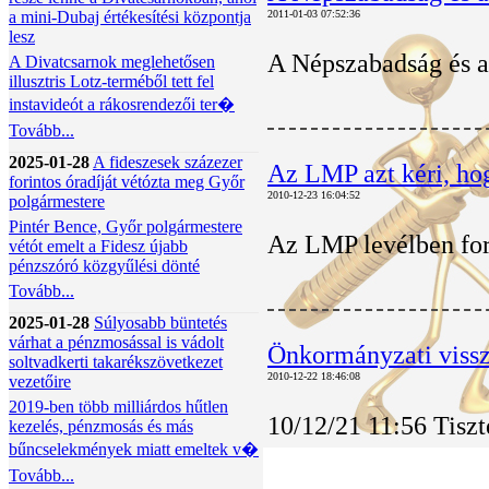
a mini-Dubaj értékesítési központja
2011-01-03 07:52:36
lesz
A Népszabadság és a
A Divatcsarnok meglehetősen
illusztris Lotz-terméből tett fel
instavideót a rákosrendezői ter�
Tovább...
2025-01-28
A fideszesek százezer
Az LMP azt kéri, hog
forintos óradíját vétózta meg Győr
2010-12-23 16:04:52
polgármestere
Pintér Bence, Győr polgármestere
Az LMP levélben ford
vétót emelt a Fidesz újabb
pénzszóró közgyűlési dönté
Tovább...
2025-01-28
Súlyosabb büntetés
várhat a pénzmosással is vádolt
Önkormányzati vissza
soltvadkerti takarékszövetkezet
2010-12-22 18:46:08
vezetőire
2019-ben több milliárdos hűtlen
10/12/21 11:56 Tiszt
kezelés, pénzmosás és más
bűncselekmények miatt emeltek v�
Tovább...