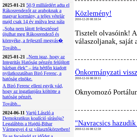
2025-01-21
50,9 milliárdért adta el
Rákosrendezőt az araboknak a
Közlemény!
magyar kormány, a teljes vételár
2010-12-20 08:18:54
majd csak 14 év múlva lesz nála
„Soha nem látott fejlesztéssel
Tisztelt olvasóink! 
újulhat meg Rákosrendező és
válaszoljanak, saját
környéke, a fejlesztő megvás�
Tovább...
2025-01-21
„Nem igaz, hogy az
Integritás Hatóság pénzén felújított
házban élek” – írta hétfőn kiadott
Önkormányzati vissz
nyilatkozatában Biró Ferenc, a
hatóság elnöke.
2010-12-16 08:59:11
A Biró Ferenc elleni egyik vád,
Oknyomozó Portálunk
hogy az ingatlanjára költötte a
hatóság pénzét.
Tovább...
2024-06-11
Varjú László a
Demokratikus koalíció sírásója?
"Navracsics hazudik 
Legalábbis a Hajdú-Bihar
Vármegyei 4 sz választókörzetben!
2010-12-16 08:12:59
Te se fecséreld az idődet a