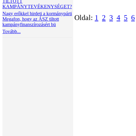
TILTOTT
KAMPÁNYTEVÉKENYSÉGET?
Nagy erőkkel hirdeti a kormánypárti
Oldal:
1
2
3
4
5
6
Megafon, hogy az ÁSZ tiltott
kampányfinanszírozásért bü
Tovább...