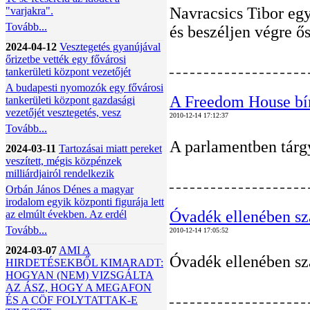
Navracsics Tibor egy
"varjakra".
Tovább...
és beszéljen végre ős
2024-04-12
Vesztegetés gyanújával
őrizetbe vették egy fővárosi
tankerületi központ vezetőjét
A budapesti nyomozók egy fővárosi
A Freedom House bír
tankerületi központ gazdasági
vezetőjét vesztegetés, vesz
2010-12-14 17:12:37
Tovább...
A parlamentben tárgy
2024-03-11
Tartozásai miatt pereket
veszített, mégis közpénzek
milliárdjairól rendelkezik
Orbán János Dénes a magyar
irodalom egyik központi figurája lett
Óvadék ellenében sz
az elmúlt években. Az erdél
Tovább...
2010-12-14 17:05:52
2024-03-07
AMI A
Óvadék ellenében sza
HIRDETÉSEKBŐL KIMARADT:
HOGYAN (NEM) VIZSGÁLTA
AZ ÁSZ, HOGY A MEGAFON
ÉS A CÖF FOLYTATTAK-E