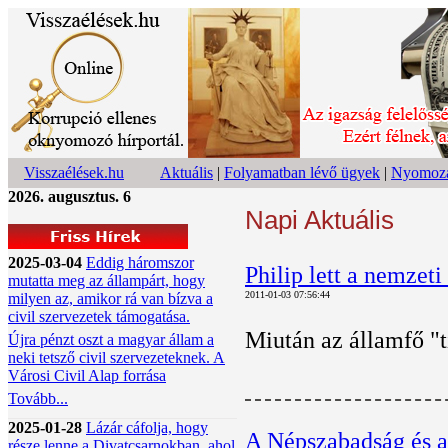
Visszaélések.hu
Aktuális
|
Folyamatban lévő ügyek
|
Nyomoza
2026. augusztus. 6
Napi Aktuális
2025-03-04
Eddig háromszor
Philip lett a nemzet
mutatta meg az állampárt, hogy
2011-01-03 07:56:44
milyen az, amikor rá van bízva a
civil szervezetek támogatása.
Miután az államfő "t
Újra pénzt oszt a magyar állam a
neki tetsző civil szervezeteknek. A
Városi Civil Alap forrása
Tovább...
2025-01-28
Lázár cáfolja, hogy
A Népszabadság és a 
része lenne a Divatcsarnokban, ahol