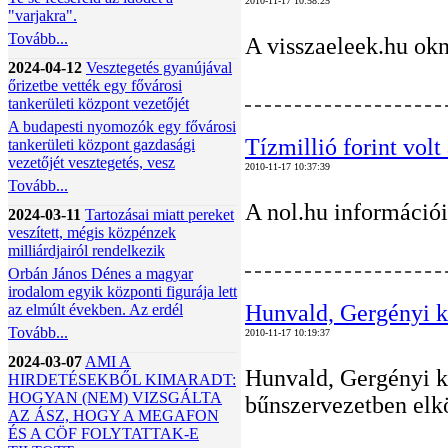
2010-11-17 10:58:25
"varjakra".
Tovább...
A visszaeleek.hu ok
2024-04-12
Vesztegetés gyanújával
őrizetbe vették egy fővárosi
tankerületi központ vezetőjét
A budapesti nyomozók egy fővárosi
Tízmillió forint volt
tankerületi központ gazdasági
vezetőjét vesztegetés, vesz
2010-11-17 10:37:39
Tovább...
A nol.hu információi
2024-03-11
Tartozásai miatt pereket
veszített, mégis közpénzek
milliárdjairól rendelkezik
Orbán János Dénes a magyar
irodalom egyik központi figurája lett
Hunvald, Gergényi ké
az elmúlt években. Az erdél
Tovább...
2010-11-17 10:19:37
2024-03-07
AMI A
Hunvald, Gergényi ké
HIRDETÉSEKBŐL KIMARADT:
HOGYAN (NEM) VIZSGÁLTA
bűnszervezetben elkö
AZ ÁSZ, HOGY A MEGAFON
ÉS A CÖF FOLYTATTAK-E