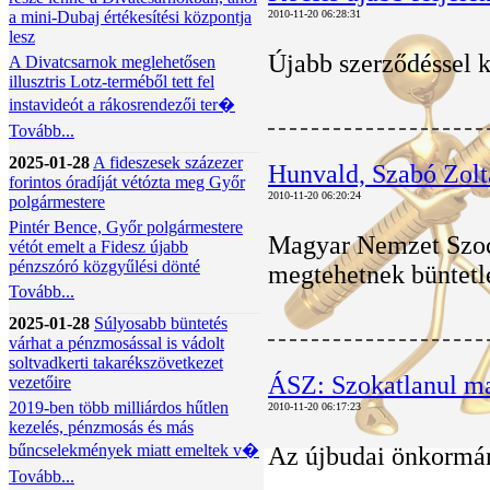
a mini-Dubaj értékesítési központja
2010-11-20 06:28:31
lesz
Újabb szerződéssel 
A Divatcsarnok meglehetősen
illusztris Lotz-terméből tett fel
instavideót a rákosrendezői ter�
Tovább...
2025-01-28
A fideszesek százezer
Hunvald, Szabó Zolt
forintos óradíját vétózta meg Győr
2010-11-20 06:20:24
polgármestere
Pintér Bence, Győr polgármestere
Magyar Nemzet Szocia
vétót emelt a Fidesz újabb
pénzszóró közgyűlési dönté
megtehetnek büntetl
Tovább...
2025-01-28
Súlyosabb büntetés
várhat a pénzmosással is vádolt
soltvadkerti takarékszövetkezet
ÁSZ: Szokatlanul ma
vezetőire
2019-ben több milliárdos hűtlen
2010-11-20 06:17:23
kezelés, pénzmosás és más
bűncselekmények miatt emeltek v�
Az újbudai önkormányz
Tovább...