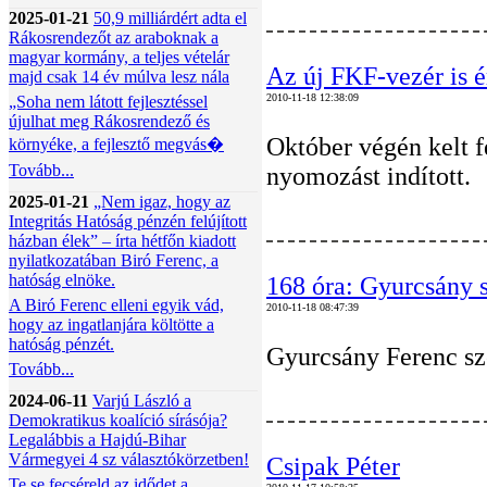
2025-01-21
50,9 milliárdért adta el
Rákosrendezőt az araboknak a
magyar kormány, a teljes vételár
Az új FKF-vezér is 
majd csak 14 év múlva lesz nála
2010-11-18 12:38:09
„Soha nem látott fejlesztéssel
újulhat meg Rákosrendező és
Október végén kelt f
környéke, a fejlesztő megvás�
Tovább...
nyomozást indított.
2025-01-21
„Nem igaz, hogy az
Integritás Hatóság pénzén felújított
házban élek” – írta hétfőn kiadott
nyilatkozatában Biró Ferenc, a
hatóság elnöke.
168 óra: Gyurcsány s
A Biró Ferenc elleni egyik vád,
2010-11-18 08:47:39
hogy az ingatlanjára költötte a
hatóság pénzét.
Gyurcsány Ferenc sze
Tovább...
2024-06-11
Varjú László a
Demokratikus koalíció sírásója?
Legalábbis a Hajdú-Bihar
Vármegyei 4 sz választókörzetben!
Csipak Péter
Te se fecséreld az idődet a