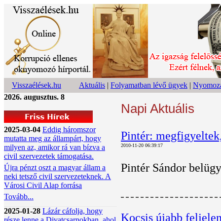
Visszaélések.hu
Aktuális
|
Folyamatban lévő ügyek
|
Nyomoza
2026. augusztus. 8
Napi Aktuális
2025-03-04
Eddig háromszor
Pintér: megfigyeltek
mutatta meg az állampárt, hogy
2010-11-20 06:39:17
milyen az, amikor rá van bízva a
civil szervezetek támogatása.
Pintér Sándor belügy
Újra pénzt oszt a magyar állam a
neki tetsző civil szervezeteknek. A
Városi Civil Alap forrása
Tovább...
2025-01-28
Lázár cáfolja, hogy
Kocsis újabb feljelen
része lenne a Divatcsarnokban, ahol