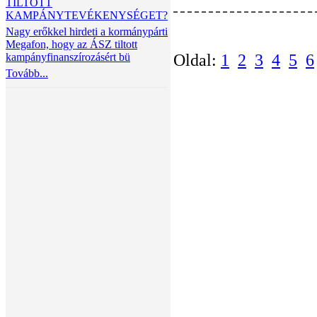
TILTOTT
KAMPÁNYTEVÉKENYSÉGET?
Nagy erőkkel hirdeti a kormánypárti
Megafon, hogy az ÁSZ tiltott
kampányfinanszírozásért bü
Oldal:
1
2
3
4
5
6
Tovább...