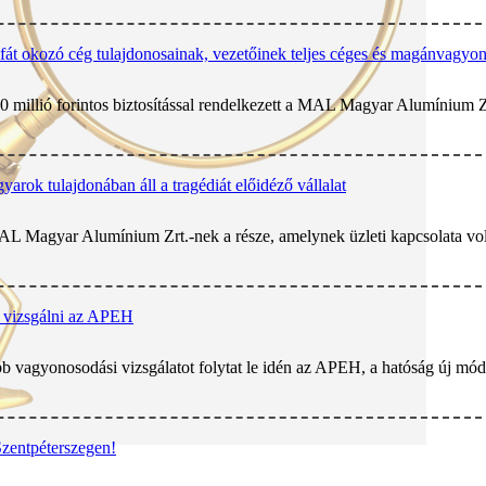
ófát okozó cég tulajdonosainak, vezetőinek teljes céges és magánvagyon
0 millió forintos biztosítással rendelkezett a MAL Magyar Alumínium Zrt
arok tulajdonában áll a tragédiát előidéző vállalat
AL Magyar Alumínium Zrt.-nek a része, amelynek üzleti kapcsolata vol
a vizsgálni az APEH
 vagyonosodási vizsgálatot folytat le idén az APEH, a hatóság új módsz
Szentpéterszegen!