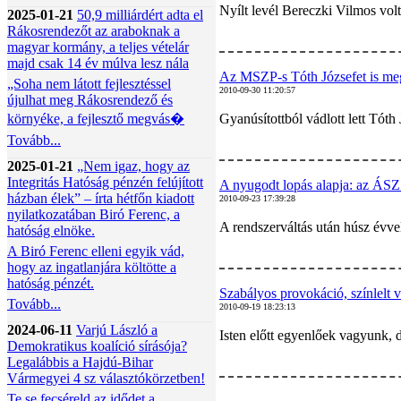
Nyílt levél Bereczki Vilmos vol
2025-01-21
50,9 milliárdért adta el
Rákosrendezőt az araboknak a
magyar kormány, a teljes vételár
majd csak 14 év múlva lesz nála
Az MSZP-s Tóth Józsefet is meg
„Soha nem látott fejlesztéssel
2010-09-30 11:20:57
újulhat meg Rákosrendező és
környéke, a fejlesztő megvás�
Gyanúsítottból vádlott lett Tóth
Tovább...
2025-01-21
„Nem igaz, hogy az
Integritás Hatóság pénzén felújított
A nyugodt lopás alapja: az ÁSZ
házban élek” – írta hétfőn kiadott
2010-09-23 17:39:28
nyilatkozatában Biró Ferenc, a
A rendszerváltás után húsz évv
hatóság elnöke.
A Biró Ferenc elleni egyik vád,
hogy az ingatlanjára költötte a
hatóság pénzét.
Szabályos provokáció, színlelt v
Tovább...
2010-09-19 18:23:13
2024-06-11
Varjú László a
Isten előtt egyenlőek vagyunk, 
Demokratikus koalíció sírásója?
Legalábbis a Hajdú-Bihar
Vármegyei 4 sz választókörzetben!
Te se fecséreld az idődet a