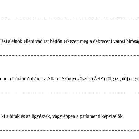
si alelnök elleni vádirat hétfőn érkezett meg a debreceni városi bírósá
ondta Lóránt Zoltán, az Állami Számvevőszék (ÁSZ) főigazgatója egy b
 ki a bírák és az ügyészek, vagy éppen a parlamenti képviselők.