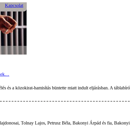
Kapcsolat
tnek…
s és a közokirat-hamisítás büntette miatt indult eljárásban. A táblabír
jdonosai, Tolnay Lajos, Petrusz Béla, Bakonyi Árpád és fia, Bakonyi 