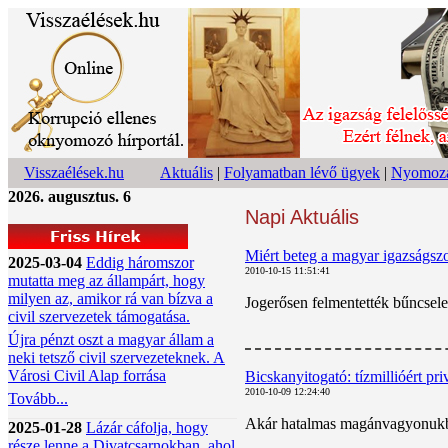
Visszaélések.hu
Aktuális
|
Folyamatban lévő ügyek
|
Nyomoza
2026. augusztus. 6
Napi Aktuális
Miért beteg a magyar igazságsz
2025-03-04
Eddig háromszor
2010-10-15 11:51:41
mutatta meg az állampárt, hogy
milyen az, amikor rá van bízva a
Jogerősen felmentették bűncselek
civil szervezetek támogatása.
Újra pénzt oszt a magyar állam a
neki tetsző civil szervezeteknek. A
Városi Civil Alap forrása
Bicskanyitogató: tízmillióért pri
2010-10-09 12:24:40
Tovább...
Akár hatalmas magánvagyonukból
2025-01-28
Lázár cáfolja, hogy
része lenne a Divatcsarnokban, ahol