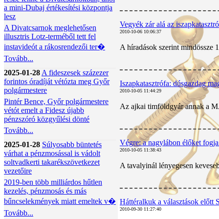
a mini-Dubaj értékesítési központja
lesz
Vegyék zár alá az iszapkatasztr
A Divatcsarnok meglehetősen
2010-10-06 10:06:37
illusztris Lotz-terméből tett fel
instavideót a rákosrendezői ter�
A híradások szerint mindössze 1
Tovább...
2025-01-28
A fideszesek százezer
forintos óradíját vétózta meg Győr
Iszapkatasztrófa: dúsgazdag magy
polgármestere
2010-10-05 11:44:29
Pintér Bence, Győr polgármestere
Az ajkai timföldgyár annak a M
vétót emelt a Fidesz újabb
pénzszóró közgyűlési dönté
Tovább...
Végre: a nagylábon élőket fogj
2025-01-28
Súlyosabb büntetés
2010-10-05 11:38:43
várhat a pénzmosással is vádolt
soltvadkerti takarékszövetkezet
A tavalyinál lényegesen kevesebb
vezetőire
2019-ben több milliárdos hűtlen
kezelés, pénzmosás és más
bűncselekmények miatt emeltek v�
Háttéralkuk a választások előtt 
2010-09-30 11:27:40
Tovább...