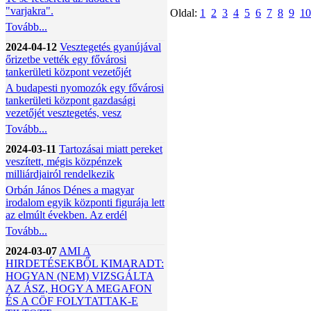
"varjakra".
Oldal:
1
2
3
4
5
6
7
8
9
10
Tovább...
2024-04-12
Vesztegetés gyanújával
őrizetbe vették egy fővárosi
tankerületi központ vezetőjét
A budapesti nyomozók egy fővárosi
tankerületi központ gazdasági
vezetőjét vesztegetés, vesz
Tovább...
2024-03-11
Tartozásai miatt pereket
veszített, mégis közpénzek
milliárdjairól rendelkezik
Orbán János Dénes a magyar
irodalom egyik központi figurája lett
az elmúlt években. Az erdél
Tovább...
2024-03-07
AMI A
HIRDETÉSEKBŐL KIMARADT:
HOGYAN (NEM) VIZSGÁLTA
AZ ÁSZ, HOGY A MEGAFON
ÉS A CÖF FOLYTATTAK-E