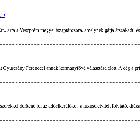
át!
., arra a Veszprém megyei iszaptározóra, amelynek gátja átszakadt, és 
t Gyurcsány Ferenccel annak kormányfővé választása előtt. A cég a pr
erekkel derítené fel az adóelkerülőket, a luxuséletvitelt folytató, drá