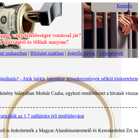
Keresés
ti szakaszban
|
Bírósági szakban
|
Jogerős ügyek
|
Vélemények
olgáltatás? - Akik bárkit, bármikor, következmények nélkül tönkretehe
mény hiányában Molnár Csaba, egykori rendőrtisztet a hivatali visszaélé
vatizálták az 1,7 milliárdot érő timföldgyárat
 is fedezhetnék a Magyar Alumíniumtermelő és Kereskedelmi Zrt. tula