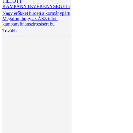
TILTOTT
KAMPÁNYTEVÉKENYSÉGET?
Nagy erőkkel hirdeti a kormánypárti
Megafon, hogy az ÁSZ tiltott
kampányfinanszírozásért bü
Tovább...