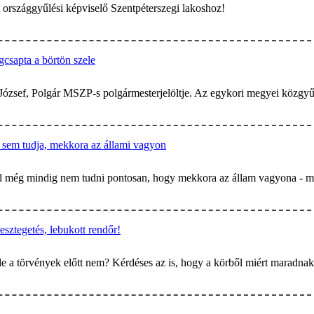
t országgyűlési képviselő Szentpéterszegi lakoshoz!
csapta a börtön szele
 József, Polgár MSZP-s polgármesterjelöltje. Az egykori megyei közgyűlé
 sem tudja, mekkora az állami vagyon
el még mindig nem tudni pontosan, hogy mekkora az állam vagyona - m
esztegetés, lebukott rendőr!
de a törvények előtt nem? Kérdéses az is, hogy a körből miért maradnak