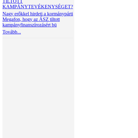
TILTOTT
KAMPÁNYTEVÉKENYSÉGET?
Nagy erőkkel hirdeti a kormánypárti
Megafon, hogy az ÁSZ tiltott
kampányfinanszírozásért bü
Tovább...