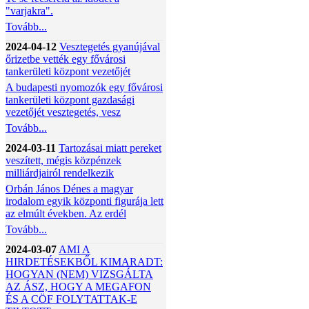
"varjakra".
Tovább...
2024-04-12
Vesztegetés gyanújával
őrizetbe vették egy fővárosi
tankerületi központ vezetőjét
A budapesti nyomozók egy fővárosi
tankerületi központ gazdasági
vezetőjét vesztegetés, vesz
Tovább...
2024-03-11
Tartozásai miatt pereket
veszített, mégis közpénzek
milliárdjairól rendelkezik
Orbán János Dénes a magyar
irodalom egyik központi figurája lett
az elmúlt években. Az erdél
Tovább...
2024-03-07
AMI A
HIRDETÉSEKBŐL KIMARADT:
HOGYAN (NEM) VIZSGÁLTA
AZ ÁSZ, HOGY A MEGAFON
ÉS A CÖF FOLYTATTAK-E