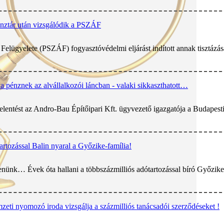
nztár után vizsgálódik a PSZÁF
lügyelete (PSZÁF) fogyasztóvédelmi eljárást indított annak tisztázásár
 pénznek az alvállalkozói láncban - valaki sikkaszthatott…
ljelentést az Andro-Bau Építőipari Kft. ügyvezető igazgatója a Budapes
artozással Balin nyaral a Győzike-família!
enünk… Évek óta hallani a többszázmilliós adótartozással bíró Győzike-
zeti nyomozó iroda vizsgálja a százmilliós tanácsadói szerződéseket !