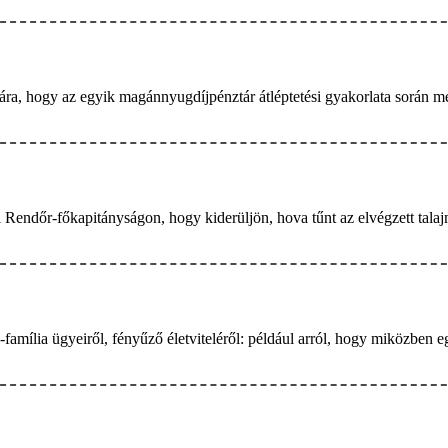
a, hogy az egyik magánnyugdíjpénztár átléptetési gyakorlata során megsé
ti Rendőr-főkapitányságon, hogy kiderüljön, hova tűnt az elvégzett tala
família ügyeiről, fényűző életviteléről: például arról, hogy miközben e