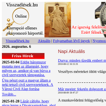
Visszaélések.hu
Aktuális
|
Folyamatban lévő ügyek
|
Nyomoza
2026. augusztus. 6
Napi Aktuális
Durva: minden tízedik embert mo
2025-03-04
Eddig háromszor
2010-08-12 16:15:31
mutatta meg az állampárt, hogy
milyen az, amikor rá van bízva a
Veszélyes méreteket öltött világ
civil szervezetek támogatása.
Újra pénzt oszt a magyar állam a
neki tetsző civil szervezeteknek. A
Városi Civil Alap forrása
Már megint: feketén dolgozott 
2010-08-09 18:47:27
Tovább...
A munkavédelmi felügyelőség viz
2025-01-28
Lázár cáfolja, hogy
része lenne a Divatcsarnokban, ahol