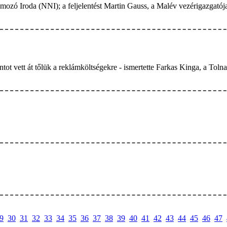
ozó Iroda (NNI); a feljelentést Martin Gauss, a Malév vezérigazgatója 
intot vett át tőlük a reklámköltségekre - ismertette Farkas Kinga, a To
9
30
31
32
33
34
35
36
37
38
39
40
41
42
43
44
45
46
47