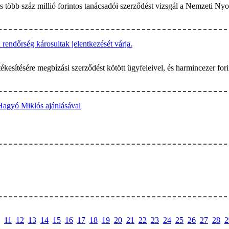
 több száz millió forintos tanácsadói szerződést vizsgál a Nemzeti Nyom
a rendőrség károsultak jelentkezését várja.
tékesítésére megbízási szerződést kötött ügyfeleivel, és harmincezer for
Hagyó Miklós ajánlásával
11
12
13
14
15
16
17
18
19
20
21
22
23
24
25
26
27
28
2