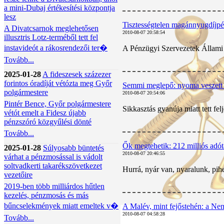
a mini-Dubaj értékesítési központja
lesz
Tisztességtelen magánnyugdíjpé
A Divatcsarnok meglehetősen
2010-08-07 20:58:54
illusztris Lotz-terméből tett fel
instavideót a rákosrendezői ter�
A Pénzügyi Szervezetek Állami Fe
Tovább...
2025-01-28
A fideszesek százezer
forintos óradíját vétózta meg Győr
Semmi meglepő: nyoma veszett a
polgármestere
2010-08-07 20:54:06
Pintér Bence, Győr polgármestere
Sikkasztás gyanúja miatt tett fe
vétót emelt a Fidesz újabb
pénzszóró közgyűlési dönté
Tovább...
Ők megtehetik: 212 milliós adót
2025-01-28
Súlyosabb büntetés
2010-08-07 20:46:55
várhat a pénzmosással is vádolt
soltvadkerti takarékszövetkezet
Hurrá, nyár van, nyaralunk, pih
vezetőire
2019-ben több milliárdos hűtlen
kezelés, pénzmosás és más
bűncselekmények miatt emeltek v�
A Malév, mint fejőstehén: a Nem
2010-08-07 04:58:28
Tovább...