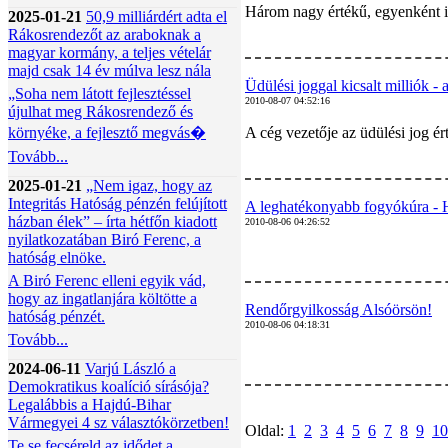
Három nagy értékű, egyenként is
2025-01-21
50,9 milliárdért adta el
Rákosrendezőt az araboknak a
magyar kormány, a teljes vételár
majd csak 14 év múlva lesz nála
Üdülési joggal kicsalt milliók - 
„Soha nem látott fejlesztéssel
2010-08-07 04:52:16
újulhat meg Rákosrendező és
környéke, a fejlesztő megvás�
A cég vezetője az üdülési jog ér
Tovább...
2025-01-21
„Nem igaz, hogy az
Integritás Hatóság pénzén felújított
A leghatékonyabb fogyókúra - 
házban élek” – írta hétfőn kiadott
2010-08-06 04:26:52
nyilatkozatában Biró Ferenc, a
hatóság elnöke.
A Biró Ferenc elleni egyik vád,
hogy az ingatlanjára költötte a
Rendőrgyilkosság Alsóörsön!
hatóság pénzét.
2010-08-06 04:18:31
Tovább...
2024-06-11
Varjú László a
Demokratikus koalíció sírásója?
Legalábbis a Hajdú-Bihar
Vármegyei 4 sz választókörzetben!
Oldal:
1
2
3
4
5
6
7
8
9
10
Te se fecséreld az idődet a