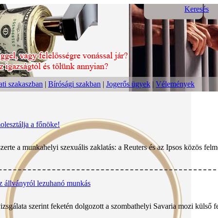
Keresés
ti szakaszban
|
Bírósági szakban
|
Jogerős ügyek
|
Vélemények
lesztálja a főnöke!
szerte a munkahelyi szexuális zaklatás: a Reuters és az Ipsos közös felm
az állványról lezuhanó munkás
sgálata szerint feketén dolgozott a szombathelyi Savaria mozi külső fe