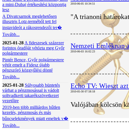
a mini-Dubaj értékesítési központja
2010-06-05 10:34:51
lesz
"A trianoni határoka
A Divatcsarnok meglehetősen
illusztris Lotz-terméből tett fel
instavideót a rákosrendezői ter�
Tovább...
2025-01-28
A fideszesek százezer
Nemzeti Emléknap a
forintos óradíját vétózta meg Győr
2010-06-03 16:02:23
polgármestere
Pintér Bence, Győr polgármestere
vétót emelt a Fidesz újabb
pénzszóró közgyűlési dönté
Tovább...
Echo TV: Wieszt azt 
2025-01-28
Súlyosabb büntetés
várhat a pénzmosással is vádolt
2010-05-30 07:58:18
soltvadkerti takarékszövetkezet
vezetőire
Valójában kölcsön ka
2019-ben több milliárdos hűtlen
kezelés, pénzmosás és más
bűncselekmények miatt emeltek v�
Tovább...