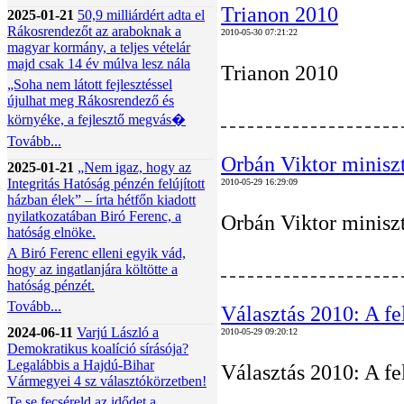
Trianon 2010
2025-01-21
50,9 milliárdért adta el
Rákosrendezőt az araboknak a
2010-05-30 07:21:22
magyar kormány, a teljes vételár
majd csak 14 év múlva lesz nála
Trianon 2010
„Soha nem látott fejlesztéssel
újulhat meg Rákosrendező és
környéke, a fejlesztő megvás�
Tovább...
Orbán Viktor miniszt
2025-01-21
„Nem igaz, hogy az
Integritás Hatóság pénzén felújított
2010-05-29 16:29:09
házban élek” – írta hétfőn kiadott
nyilatkozatában Biró Ferenc, a
Orbán Viktor miniszt
hatóság elnöke.
A Biró Ferenc elleni egyik vád,
hogy az ingatlanjára költötte a
hatóság pénzét.
Tovább...
Választás 2010: A fe
2024-06-11
Varjú László a
2010-05-29 09:20:12
Demokratikus koalíció sírásója?
Legalábbis a Hajdú-Bihar
Választás 2010: A fe
Vármegyei 4 sz választókörzetben!
Te se fecséreld az idődet a