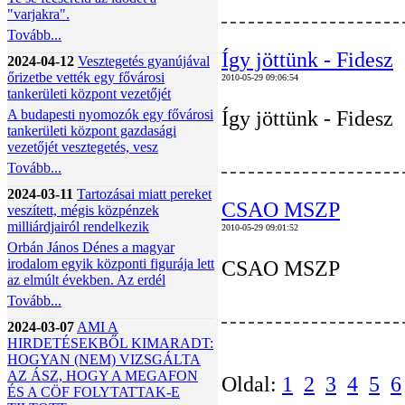
"varjakra".
Tovább...
Így jöttünk - Fidesz
2024-04-12
Vesztegetés gyanújával
őrizetbe vették egy fővárosi
2010-05-29 09:06:54
tankerületi központ vezetőjét
A budapesti nyomozók egy fővárosi
Így jöttünk - Fidesz
tankerületi központ gazdasági
vezetőjét vesztegetés, vesz
Tovább...
2024-03-11
Tartozásai miatt pereket
CSAO MSZP
veszített, mégis közpénzek
milliárdjairól rendelkezik
2010-05-29 09:01:52
Orbán János Dénes a magyar
irodalom egyik központi figurája lett
CSAO MSZP
az elmúlt években. Az erdél
Tovább...
2024-03-07
AMI A
HIRDETÉSEKBŐL KIMARADT:
HOGYAN (NEM) VIZSGÁLTA
AZ ÁSZ, HOGY A MEGAFON
Oldal:
1
2
3
4
5
6
ÉS A CÖF FOLYTATTAK-E