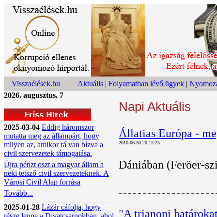
Visszaélések.hu
Aktuális
|
Folyamatban lévő ügyek
|
Nyomoza
2026. augusztus. 7
Napi Aktuális
2025-03-04
Eddig háromszor
Állatias Európa - me
mutatta meg az állampárt, hogy
2010-06-30 20:15:25
milyen az, amikor rá van bízva a
civil szervezetek támogatása.
Dániában (Feröer-szi
Újra pénzt oszt a magyar állam a
neki tetsző civil szervezeteknek. A
Városi Civil Alap forrása
Tovább...
2025-01-28
Lázár cáfolja, hogy
"A trianoni határoka
része lenne a Divatcsarnokban, ahol