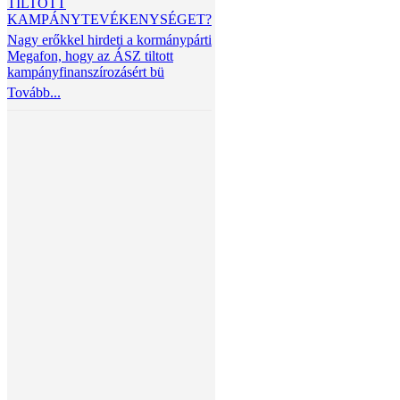
TILTOTT
KAMPÁNYTEVÉKENYSÉGET?
Nagy erőkkel hirdeti a kormánypárti
Megafon, hogy az ÁSZ tiltott
kampányfinanszírozásért bü
Tovább...